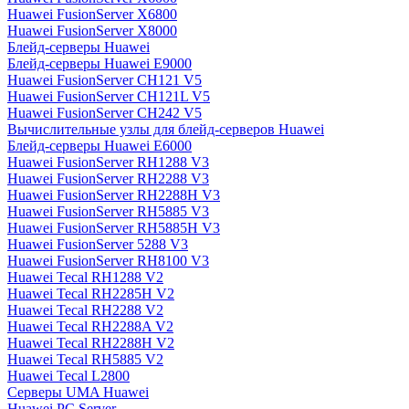
Huawei FusionServer X6800
Huawei FusionServer X8000
Блейд-серверы Huawei
Блейд-серверы Huawei E9000
Huawei FusionServer CH121 V5
Huawei FusionServer CH121L V5
Huawei FusionServer CH242 V5
Вычислительные узлы для блейд-серверов Huawei
Блейд-серверы Huawei E6000
Huawei FusionServer RH1288 V3
Huawei FusionServer RH2288 V3
Huawei FusionServer RH2288H V3
Huawei FusionServer RH5885 V3
Huawei FusionServer RH5885H V3
Huawei FusionServer 5288 V3
Huawei FusionServer RH8100 V3
Huawei Tecal RH1288 V2
Huawei Tecal RH2285H V2
Huawei Tecal RH2288 V2
Huawei Tecal RH2288A V2
Huawei Tecal RH2288H V2
Huawei Tecal RH5885 V2
Huawei Tecal L2800
Серверы UMA Huawei
Huawei PC Server