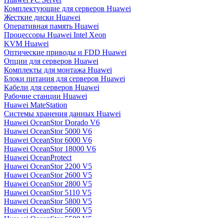
Комплектующие для серверов Huawei
Жесткие диски Huawei
Оперативная память Huawei
Процессоры Huawei Intel Xeon
KVM Huawei
Оптические приводы и FDD Huawei
Опции для серверов Huawei
Комплекты для монтажа Huawei
Блоки питания для серверов Huawei
Кабели для серверов Huawei
Рабочие станции Huawei
Huawei MateStation
Системы хранения данных Huawei
Huawei OceanStor Dorado V6
Huawei OceanStor 5000 V6
Huawei OceanStor 6000 V6
Huawei OceanStor 18000 V6
Huawei OceanProtect
Huawei OceanStor 2200 V5
Huawei OceanStor 2600 V5
Huawei OceanStor 2800 V5
Huawei OceanStor 5110 V5
Huawei OceanStor 5800 V5
Huawei OceanStor 5600 V5