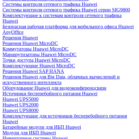
Системы контроля сетевого трафика Huawei
Системы контроля сетевого трафика Huawei серии SIG9800
Комплектующие к системам контроля сетевого трафика
Huawei
Безопасная рабочая платформа для мобильного офиса Huawei
AnyOffice
Решения Huawei
Решения Huawei MicroDC
Коммутаторы Huawei MicroDC
Маршрутизаторы Huawei MicroDC
Точки доступа Huawei MicroDC
Комплектующие Huawei MicroDC
Решения Huawei SAP HANA
Решения Huawei для Big Data, облачных вычислений и
искусственного интеллекта
Оборудование Huawei для видеоконференцсвязи
Источники бесперебойного питания Huawei
Huawei UPS5000
Huawei UPS2000
Huawei UPS8000
Комплектующие для источников бесперебойного питания
Huawei
Батарейные модули для ИБП Huawei
Модули для ИБП Huawei
Инверторные системы Huawei