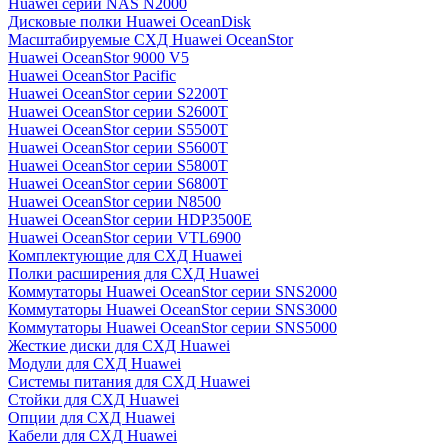
Huawei серии NAS N2000
Дисковые полки Huawei OceanDisk
Масштабируемые СХД Huawei OceanStor
Huawei OceanStor 9000 V5
Huawei OceanStor Pacific
Huawei OceanStor серии S2200T
Huawei OceanStor серии S2600T
Huawei OceanStor серии S5500T
Huawei OceanStor серии S5600T
Huawei OceanStor серии S5800T
Huawei OceanStor серии S6800T
Huawei OceanStor серии N8500
Huawei OceanStor серии HDP3500E
Huawei OceanStor серии VTL6900
Комплектующие для СХД Huawei
Полки расширения для СХД Huawei
Коммутаторы Huawei OceanStor серии SNS2000
Коммутаторы Huawei OceanStor серии SNS3000
Коммутаторы Huawei OceanStor серии SNS5000
Жесткие диски для СХД Huawei
Модули для СХД Huawei
Системы питания для СХД Huawei
Стойки для СХД Huawei
Опции для СХД Huawei
Кабели для СХД Huawei