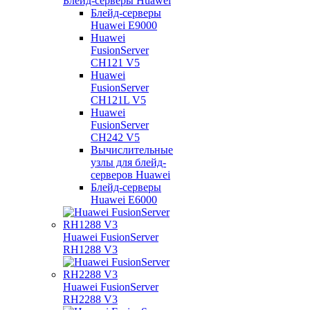
Блейд-серверы Huawei
Блейд-серверы
Huawei E9000
Huawei
FusionServer
CH121 V5
Huawei
FusionServer
CH121L V5
Huawei
FusionServer
CH242 V5
Вычислительные
узлы для блейд-
серверов Huawei
Блейд-серверы
Huawei E6000
Huawei FusionServer
RH1288 V3
Huawei FusionServer
RH2288 V3