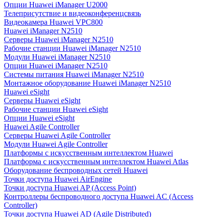
Опции Huawei iManager U2000
Телеприсутствие и видеоконференцсвязь
Видеокамера Huawei VPC800
Huawei iManager N2510
Серверы Huawei iManager N2510
Рабочие станции Huawei iManager N2510
Модули Huawei iManager N2510
Опции Huawei iManager N2510
Системы питания Huawei iManager N2510
Монтажное оборудование Huawei iManager N2510
Huawei eSight
Серверы Huawei eSight
Рабочие станции Huawei eSight
Опции Huawei eSight
Huawei Agile Controller
Серверы Huawei Agile Controller
Модули Huawei Agile Controller
Платформы с искусственным интеллектом Huawei
Платформа с искусственным интеллектом Huawei Atlas
Оборудование беспроводных сетей Huawei
Точки доступа Huawei AirEngine
Точки доступа Huawei AP (Access Point)
Контроллеры беспроводного доступа Huawei AC (Access
Controller)
Точки доступа Huawei AD (Agile Distributed)