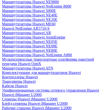
Маршрутизаторы Huawei NE9000
Маршрутизаторы Huawei NetEngine 8000
Маршрутизаторы Huawei 5000E
Маршрутизаторы Huawei NE40E
Маршрутизаторы Huawei NE20E
Маршрутизаторы Huawei ME60
Huawei NetEngine AR5710-S
Маршрутизаторы Huawei AR
Маршрутизаторы Huawei AtomEngine
Маршрутизаторы Huawei NE05E
Маршрутизаторы Huawei NE08E
Маршрутизаторы Huawei NE80E
Маршрутизаторы Huawei NetEngine A800
Мультисервисные транспортные платформы пакетной
передачи Huawei OptiX
Маршрутизаторы Huawei ATN
Комплектующие для маршрутизаторов Huawei
Контроллеры Huawei
Трансиверы Huawei
Кабели Huawei
Унифицированные системы сетевого управления Huawei
Huawei iManager U2000
Серверы Huawei iManager U2000
Блейд-серверы Huawei iManager U2000
Рабочие станции Huawei iManager U2000