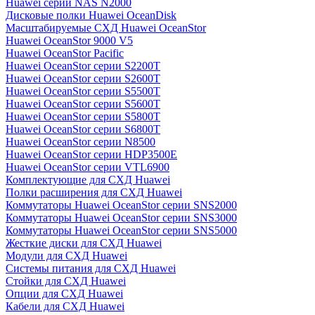
Huawei серии NAS N2000
Дисковые полки Huawei OceanDisk
Масштабируемые СХД Huawei OceanStor
Huawei OceanStor 9000 V5
Huawei OceanStor Pacific
Huawei OceanStor серии S2200T
Huawei OceanStor серии S2600T
Huawei OceanStor серии S5500T
Huawei OceanStor серии S5600T
Huawei OceanStor серии S5800T
Huawei OceanStor серии S6800T
Huawei OceanStor серии N8500
Huawei OceanStor серии HDP3500E
Huawei OceanStor серии VTL6900
Комплектующие для СХД Huawei
Полки расширения для СХД Huawei
Коммутаторы Huawei OceanStor серии SNS2000
Коммутаторы Huawei OceanStor серии SNS3000
Коммутаторы Huawei OceanStor серии SNS5000
Жесткие диски для СХД Huawei
Модули для СХД Huawei
Системы питания для СХД Huawei
Стойки для СХД Huawei
Опции для СХД Huawei
Кабели для СХД Huawei