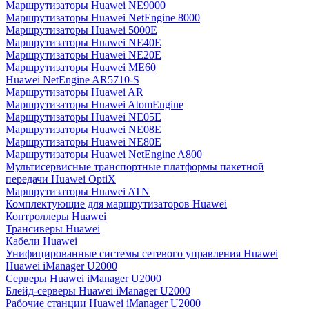
Маршрутизаторы Huawei NE9000
Маршрутизаторы Huawei NetEngine 8000
Маршрутизаторы Huawei 5000E
Маршрутизаторы Huawei NE40E
Маршрутизаторы Huawei NE20E
Маршрутизаторы Huawei ME60
Huawei NetEngine AR5710-S
Маршрутизаторы Huawei AR
Маршрутизаторы Huawei AtomEngine
Маршрутизаторы Huawei NE05E
Маршрутизаторы Huawei NE08E
Маршрутизаторы Huawei NE80E
Маршрутизаторы Huawei NetEngine A800
Мультисервисные транспортные платформы пакетной
передачи Huawei OptiX
Маршрутизаторы Huawei ATN
Комплектующие для маршрутизаторов Huawei
Контроллеры Huawei
Трансиверы Huawei
Кабели Huawei
Унифицированные системы сетевого управления Huawei
Huawei iManager U2000
Серверы Huawei iManager U2000
Блейд-серверы Huawei iManager U2000
Рабочие станции Huawei iManager U2000