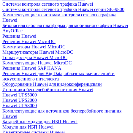
Системы контроля сетевого трафика Huawei
Системы контроля сетевого трафика Huawei серии SIG9800
Комплектующие к системам контроля сетевого трафика
Huawei
Безопасная рабочая платформа для мобильного офиса Huawei
AnyOffice
Решения Huawei
Решения Huawei MicroDC
Коммутаторы Huawei MicroDC
Маршрутизаторы Huawei MicroDC
Точки доступа Huawei MicroDC
Комплектующие Huawei MicroDC
Решения Huawei SAP HANA
Решения Huawei для Big Data, облачных вычислений и
искусственного интеллекта
Оборудование Huawei для видеоконференцсвязи
Источники бесперебойного питания Huawei
Huawei UPS5000
Huawei UPS2000
Huawei UPS8000
Комплектующие для источников бесперебойного питания
Huawei
Батарейные модули для ИБП Huawei
Модули для ИБП Huawei
Инверторные системы Huawei