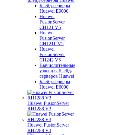
Блейд-серверы Huawei
Блейд-серверы
Huawei E9000
Huawei
FusionServer
CH121 V5
Huawei
FusionServer
CH121L V5
Huawei
FusionServer
CH242 V5
Вычислительные
узлы для блейд-
серверов Huawei
Блейд-серверы
Huawei E6000
Huawei FusionServer
RH1288 V3
Huawei FusionServer
RH2288 V3