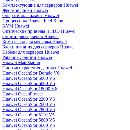
Комплектующие для серверов Huawei
Жесткие диски Huawei
Оперативная память Huawei
Процессоры Huawei Intel Xeon
KVM Huawei
Оптические приводы и FDD Huawei
Опции для серверов Huawei
Комплекты для монтажа Huawei
Блоки питания для серверов Huawei
Кабели для серверов Huawei
Рабочие станции Huawei
Huawei MateStation
Системы хранения данных Huawei
Huawei OceanStor Dorado V6
Huawei OceanStor 5000 V6
Huawei OceanStor 6000 V6
Huawei OceanStor 18000 V6
Huawei OceanProtect
Huawei OceanStor 2200 V5
Huawei OceanStor 2600 V5
Huawei OceanStor 2800 V5
Huawei OceanStor 5110 V5
Huawei OceanStor 5800 V5
Huawei OceanStor 5600 V5