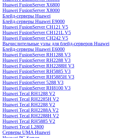
Huawei FusionServer X6800
Huawei FusionServer X8000
Блейд-серверы Huawei
Блейд-серверы Huawei E9000
Huawei FusionServer CH121 V5
Huawei FusionServer CH121L V5
Huawei FusionServer CH242 V5
Вычислительные узлы для блейд-серверов Huawei
Блейд-серверы Huawei E6000
Huawei FusionServer RH1288 V3
Huawei FusionServer RH2288 V3
Huawei FusionServer RH2288H V3
Huawei FusionServer RH5885 V3
Huawei FusionServer RH5885H V3
Huawei FusionServer 5288 V3
Huawei FusionServer RH8100 V3
Huawei Tecal RH1288 V2
Huawei Tecal RH2285H V2
Huawei Tecal RH2288 V2
Huawei Tecal RH2288A V2
Huawei Tecal RH2288H V2
Huawei Tecal RH5885 V2
Huawei Tecal L2800
Серверы UMA Huawei
Huawei PC Server