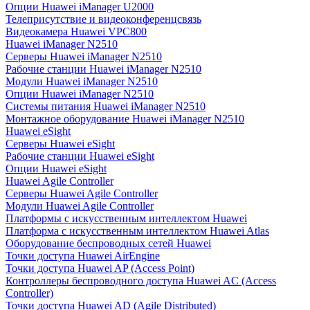
Опции Huawei iManager U2000
Телеприсутствие и видеоконференцсвязь
Видеокамера Huawei VPC800
Huawei iManager N2510
Серверы Huawei iManager N2510
Рабочие станции Huawei iManager N2510
Модули Huawei iManager N2510
Опции Huawei iManager N2510
Системы питания Huawei iManager N2510
Монтажное оборудование Huawei iManager N2510
Huawei eSight
Серверы Huawei eSight
Рабочие станции Huawei eSight
Опции Huawei eSight
Huawei Agile Controller
Серверы Huawei Agile Controller
Модули Huawei Agile Controller
Платформы с искусственным интеллектом Huawei
Платформа с искусственным интеллектом Huawei Atlas
Оборудование беспроводных сетей Huawei
Точки доступа Huawei AirEngine
Точки доступа Huawei AP (Access Point)
Контроллеры беспроводного доступа Huawei AC (Access
Controller)
Точки доступа Huawei AD (Agile Distributed)