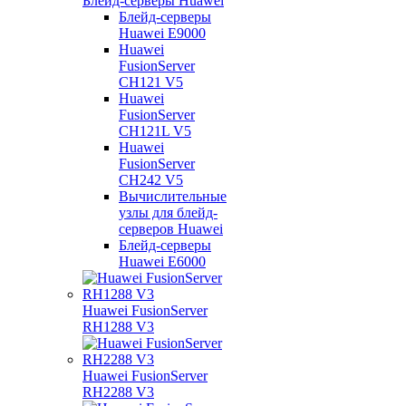
Блейд-серверы Huawei
Блейд-серверы
Huawei E9000
Huawei
FusionServer
CH121 V5
Huawei
FusionServer
CH121L V5
Huawei
FusionServer
CH242 V5
Вычислительные
узлы для блейд-
серверов Huawei
Блейд-серверы
Huawei E6000
Huawei FusionServer
RH1288 V3
Huawei FusionServer
RH2288 V3