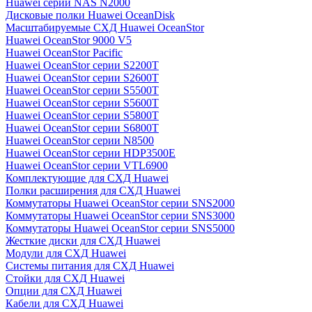
Huawei серии NAS N2000
Дисковые полки Huawei OceanDisk
Масштабируемые СХД Huawei OceanStor
Huawei OceanStor 9000 V5
Huawei OceanStor Pacific
Huawei OceanStor серии S2200T
Huawei OceanStor серии S2600T
Huawei OceanStor серии S5500T
Huawei OceanStor серии S5600T
Huawei OceanStor серии S5800T
Huawei OceanStor серии S6800T
Huawei OceanStor серии N8500
Huawei OceanStor серии HDP3500E
Huawei OceanStor серии VTL6900
Комплектующие для СХД Huawei
Полки расширения для СХД Huawei
Коммутаторы Huawei OceanStor серии SNS2000
Коммутаторы Huawei OceanStor серии SNS3000
Коммутаторы Huawei OceanStor серии SNS5000
Жесткие диски для СХД Huawei
Модули для СХД Huawei
Системы питания для СХД Huawei
Стойки для СХД Huawei
Опции для СХД Huawei
Кабели для СХД Huawei