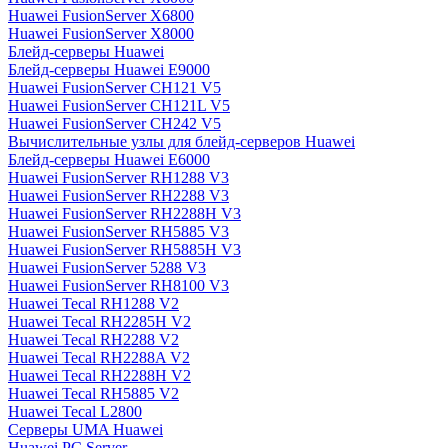
Huawei FusionServer X6800
Huawei FusionServer X8000
Блейд-серверы Huawei
Блейд-серверы Huawei E9000
Huawei FusionServer CH121 V5
Huawei FusionServer CH121L V5
Huawei FusionServer CH242 V5
Вычислительные узлы для блейд-серверов Huawei
Блейд-серверы Huawei E6000
Huawei FusionServer RH1288 V3
Huawei FusionServer RH2288 V3
Huawei FusionServer RH2288H V3
Huawei FusionServer RH5885 V3
Huawei FusionServer RH5885H V3
Huawei FusionServer 5288 V3
Huawei FusionServer RH8100 V3
Huawei Tecal RH1288 V2
Huawei Tecal RH2285H V2
Huawei Tecal RH2288 V2
Huawei Tecal RH2288A V2
Huawei Tecal RH2288H V2
Huawei Tecal RH5885 V2
Huawei Tecal L2800
Серверы UMA Huawei
Huawei PC Server