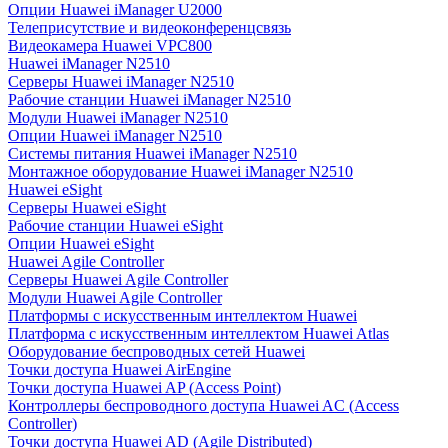
Опции Huawei iManager U2000
Телеприсутствие и видеоконференцсвязь
Видеокамера Huawei VPC800
Huawei iManager N2510
Серверы Huawei iManager N2510
Рабочие станции Huawei iManager N2510
Модули Huawei iManager N2510
Опции Huawei iManager N2510
Системы питания Huawei iManager N2510
Монтажное оборудование Huawei iManager N2510
Huawei eSight
Серверы Huawei eSight
Рабочие станции Huawei eSight
Опции Huawei eSight
Huawei Agile Controller
Серверы Huawei Agile Controller
Модули Huawei Agile Controller
Платформы с искусственным интеллектом Huawei
Платформа с искусственным интеллектом Huawei Atlas
Оборудование беспроводных сетей Huawei
Точки доступа Huawei AirEngine
Точки доступа Huawei AP (Access Point)
Контроллеры беспроводного доступа Huawei AC (Access
Controller)
Точки доступа Huawei AD (Agile Distributed)