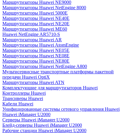
Маршрутизаторы Huawei NE9000
Маршрутизаторы Huawei NetEngine 8000
Маршрутизаторы Huawei 5000E
Маршрутизаторы Huawei NE40E
Маршрутизаторы Huawei NE20E
Маршрутизаторы Huawei ME60
Huawei NetEngine AR5710-S
Маршрутизаторы Huawei AR
Маршрутизаторы Huawei AtomEngine
Маршрутизаторы Huawei NE05E
Маршрутизаторы Huawei NE08E
Маршрутизаторы Huawei NE80E
Маршрутизаторы Huawei NetEngine A800
Мультисервисные транспортные платформы пакетной
передачи Huawei OptiX
Маршрутизаторы Huawei ATN
Комплектующие для маршрутизаторов Huawei
Контроллеры Huawei
Трансиверы Huawei
Кабели Huawei
Унифицированные системы сетевого управления Huawei
Huawei iManager U2000
Серверы Huawei iManager U2000
Блейд-серверы Huawei iManager U2000
Рабочие станции Huawei iManager U2000