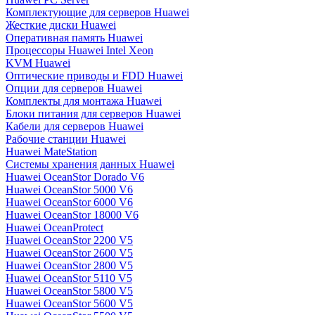
Комплектующие для серверов Huawei
Жесткие диски Huawei
Оперативная память Huawei
Процессоры Huawei Intel Xeon
KVM Huawei
Оптические приводы и FDD Huawei
Опции для серверов Huawei
Комплекты для монтажа Huawei
Блоки питания для серверов Huawei
Кабели для серверов Huawei
Рабочие станции Huawei
Huawei MateStation
Системы хранения данных Huawei
Huawei OceanStor Dorado V6
Huawei OceanStor 5000 V6
Huawei OceanStor 6000 V6
Huawei OceanStor 18000 V6
Huawei OceanProtect
Huawei OceanStor 2200 V5
Huawei OceanStor 2600 V5
Huawei OceanStor 2800 V5
Huawei OceanStor 5110 V5
Huawei OceanStor 5800 V5
Huawei OceanStor 5600 V5