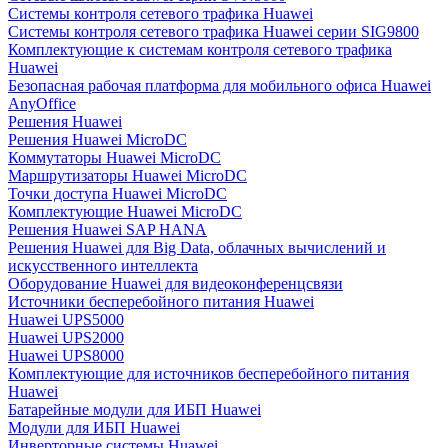
Системы контроля сетевого трафика Huawei
Системы контроля сетевого трафика Huawei серии SIG9800
Комплектующие к системам контроля сетевого трафика
Huawei
Безопасная рабочая платформа для мобильного офиса Huawei
AnyOffice
Решения Huawei
Решения Huawei MicroDC
Коммутаторы Huawei MicroDC
Маршрутизаторы Huawei MicroDC
Точки доступа Huawei MicroDC
Комплектующие Huawei MicroDC
Решения Huawei SAP HANA
Решения Huawei для Big Data, облачных вычислений и
искусственного интеллекта
Оборудование Huawei для видеоконференцсвязи
Источники бесперебойного питания Huawei
Huawei UPS5000
Huawei UPS2000
Huawei UPS8000
Комплектующие для источников бесперебойного питания
Huawei
Батарейные модули для ИБП Huawei
Модули для ИБП Huawei
Инверторные системы Huawei