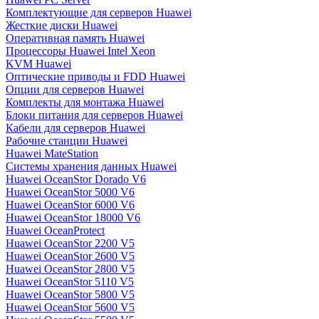
Комплектующие для серверов Huawei
Жесткие диски Huawei
Оперативная память Huawei
Процессоры Huawei Intel Xeon
KVM Huawei
Оптические приводы и FDD Huawei
Опции для серверов Huawei
Комплекты для монтажа Huawei
Блоки питания для серверов Huawei
Кабели для серверов Huawei
Рабочие станции Huawei
Huawei MateStation
Системы хранения данных Huawei
Huawei OceanStor Dorado V6
Huawei OceanStor 5000 V6
Huawei OceanStor 6000 V6
Huawei OceanStor 18000 V6
Huawei OceanProtect
Huawei OceanStor 2200 V5
Huawei OceanStor 2600 V5
Huawei OceanStor 2800 V5
Huawei OceanStor 5110 V5
Huawei OceanStor 5800 V5
Huawei OceanStor 5600 V5