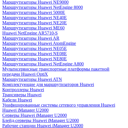
Маршрутизаторы Huawei NE9000
Маршрутизаторы Huawei NetEngine 8000
Маршрутизаторы Huawei 5000E
Маршрутизаторы Huawei NE40E
Маршрутизаторы Huawei NE20E
Маршрутизаторы Huawei ME60
Huawei NetEngine AR5710-S
Маршрутизаторы Huawei AR
Маршрутизаторы Huawei AtomEngine
Маршрутизаторы Huawei NE05E
Маршрутизаторы Huawei NE08E
Маршрутизаторы Huawei NE80E
Маршрутизаторы Huawei NetEngine A800
Мультисервисные транспортные платформы пакетной
передачи Huawei OptiX
Маршрутизаторы Huawei ATN
Комплектующие для маршрутизаторов Huawei
Контроллеры Huawei
Трансиверы Huawei
Кабели Huawei
Унифицированные системы сетевого управления Huawei
Huawei iManager U2000
Серверы Huawei iManager U2000
Блейд-серверы Huawei iManager U2000
Рабочие станции Huawei iManager U2000