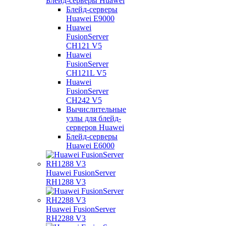
Блейд-серверы Huawei
Блейд-серверы
Huawei E9000
Huawei
FusionServer
CH121 V5
Huawei
FusionServer
CH121L V5
Huawei
FusionServer
CH242 V5
Вычислительные
узлы для блейд-
серверов Huawei
Блейд-серверы
Huawei E6000
Huawei FusionServer
RH1288 V3
Huawei FusionServer
RH2288 V3