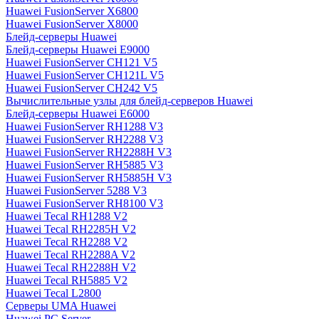
Huawei FusionServer X6800
Huawei FusionServer X8000
Блейд-серверы Huawei
Блейд-серверы Huawei E9000
Huawei FusionServer CH121 V5
Huawei FusionServer CH121L V5
Huawei FusionServer CH242 V5
Вычислительные узлы для блейд-серверов Huawei
Блейд-серверы Huawei E6000
Huawei FusionServer RH1288 V3
Huawei FusionServer RH2288 V3
Huawei FusionServer RH2288H V3
Huawei FusionServer RH5885 V3
Huawei FusionServer RH5885H V3
Huawei FusionServer 5288 V3
Huawei FusionServer RH8100 V3
Huawei Tecal RH1288 V2
Huawei Tecal RH2285H V2
Huawei Tecal RH2288 V2
Huawei Tecal RH2288A V2
Huawei Tecal RH2288H V2
Huawei Tecal RH5885 V2
Huawei Tecal L2800
Серверы UMA Huawei
Huawei PC Server