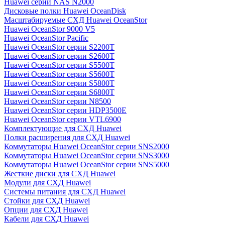
Huawei серии NAS N2000
Дисковые полки Huawei OceanDisk
Масштабируемые СХД Huawei OceanStor
Huawei OceanStor 9000 V5
Huawei OceanStor Pacific
Huawei OceanStor серии S2200T
Huawei OceanStor серии S2600T
Huawei OceanStor серии S5500T
Huawei OceanStor серии S5600T
Huawei OceanStor серии S5800T
Huawei OceanStor серии S6800T
Huawei OceanStor серии N8500
Huawei OceanStor серии HDP3500E
Huawei OceanStor серии VTL6900
Комплектующие для СХД Huawei
Полки расширения для СХД Huawei
Коммутаторы Huawei OceanStor серии SNS2000
Коммутаторы Huawei OceanStor серии SNS3000
Коммутаторы Huawei OceanStor серии SNS5000
Жесткие диски для СХД Huawei
Модули для СХД Huawei
Системы питания для СХД Huawei
Стойки для СХД Huawei
Опции для СХД Huawei
Кабели для СХД Huawei