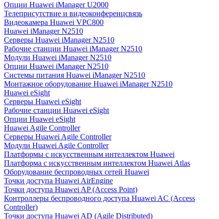
Опции Huawei iManager U2000
Телеприсутствие и видеоконференцсвязь
Видеокамера Huawei VPC800
Huawei iManager N2510
Серверы Huawei iManager N2510
Рабочие станции Huawei iManager N2510
Модули Huawei iManager N2510
Опции Huawei iManager N2510
Системы питания Huawei iManager N2510
Монтажное оборудование Huawei iManager N2510
Huawei eSight
Серверы Huawei eSight
Рабочие станции Huawei eSight
Опции Huawei eSight
Huawei Agile Controller
Серверы Huawei Agile Controller
Модули Huawei Agile Controller
Платформы с искусственным интеллектом Huawei
Платформа с искусственным интеллектом Huawei Atlas
Оборудование беспроводных сетей Huawei
Точки доступа Huawei AirEngine
Точки доступа Huawei AP (Access Point)
Контроллеры беспроводного доступа Huawei AC (Access
Controller)
Точки доступа Huawei AD (Agile Distributed)