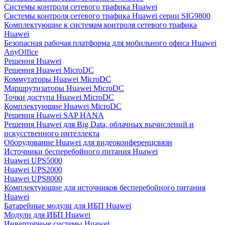
Системы контроля сетевого трафика Huawei
Системы контроля сетевого трафика Huawei серии SIG9800
Комплектующие к системам контроля сетевого трафика
Huawei
Безопасная рабочая платформа для мобильного офиса Huawei
AnyOffice
Решения Huawei
Решения Huawei MicroDC
Коммутаторы Huawei MicroDC
Маршрутизаторы Huawei MicroDC
Точки доступа Huawei MicroDC
Комплектующие Huawei MicroDC
Решения Huawei SAP HANA
Решения Huawei для Big Data, облачных вычислений и
искусственного интеллекта
Оборудование Huawei для видеоконференцсвязи
Источники бесперебойного питания Huawei
Huawei UPS5000
Huawei UPS2000
Huawei UPS8000
Комплектующие для источников бесперебойного питания
Huawei
Батарейные модули для ИБП Huawei
Модули для ИБП Huawei
Инверторные системы Huawei