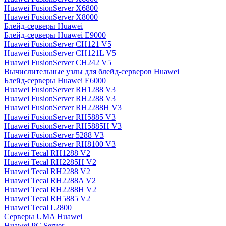
Huawei FusionServer X6800
Huawei FusionServer X8000
Блейд-серверы Huawei
Блейд-серверы Huawei E9000
Huawei FusionServer CH121 V5
Huawei FusionServer CH121L V5
Huawei FusionServer CH242 V5
Вычислительные узлы для блейд-серверов Huawei
Блейд-серверы Huawei E6000
Huawei FusionServer RH1288 V3
Huawei FusionServer RH2288 V3
Huawei FusionServer RH2288H V3
Huawei FusionServer RH5885 V3
Huawei FusionServer RH5885H V3
Huawei FusionServer 5288 V3
Huawei FusionServer RH8100 V3
Huawei Tecal RH1288 V2
Huawei Tecal RH2285H V2
Huawei Tecal RH2288 V2
Huawei Tecal RH2288A V2
Huawei Tecal RH2288H V2
Huawei Tecal RH5885 V2
Huawei Tecal L2800
Серверы UMA Huawei
Huawei PC Server