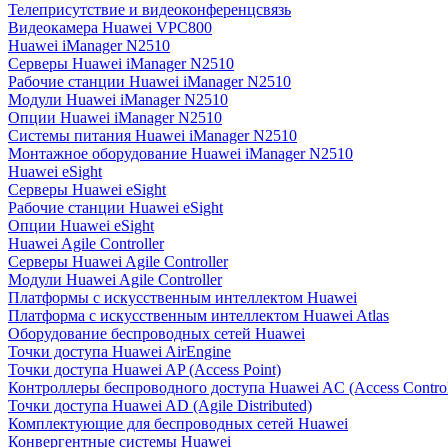
Телеприсутствие и видеоконференцсвязь
Видеокамера Huawei VPC800
Huawei iManager N2510
Серверы Huawei iManager N2510
Рабочие станции Huawei iManager N2510
Модули Huawei iManager N2510
Опции Huawei iManager N2510
Системы питания Huawei iManager N2510
Монтажное оборудование Huawei iManager N2510
Huawei eSight
Серверы Huawei eSight
Рабочие станции Huawei eSight
Опции Huawei eSight
Huawei Agile Controller
Серверы Huawei Agile Controller
Модули Huawei Agile Controller
Платформы с искусственным интеллектом Huawei
Платформа с искусственным интеллектом Huawei Atlas
Оборудование беспроводных сетей Huawei
Точки доступа Huawei AirEngine
Точки доступа Huawei AP (Access Point)
Контроллеры беспроводного доступа Huawei AC (Access Control
Точки доступа Huawei AD (Agile Distributed)
Комплектующие для беспроводных сетей Huawei
Конвергентные системы Huawei