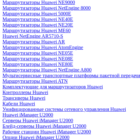
Маршрутизаторы Huawei NE9000
Маршрутизаторы Huawei NetEngine 8000
Маршрутизаторы Huawei 5000E
Маршрутизаторы Huawei NE40E
Маршрутизаторы Huawei NE20E
Маршрутизаторы Huawei ME60
Huawei NetEngine AR5710-S
Маршрутизаторы Huawei AR
Маршрутизаторы Huawei AtomEngine
Маршрутизаторы Huawei NE05E
Маршрутизаторы Huawei NE08E
Маршрутизаторы Huawei NE80E
Маршрутизаторы Huawei NetEngine A800
Мультисервисные транспортные платформы пакетной передачи
Маршрутизаторы Huawei ATN
Комплектующие для маршрутизаторов Huawei
Контроллеры Huawei
Трансиверы Huawei
Кабели Huawei
Унифицированные системы сетевого управления Huawei
Huawei iManager U2000
Серверы Huawei iManager U2000
Блейд-серверы Huawei iManager U2000
Рабочие станции Huawei iManager U2000
Опции Huawei iManager U2000