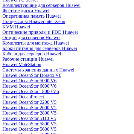
Комплектующие для серверов Huawei
Жесткие диски Huawei
Оперативная память Huawei
Процессоры Huawei Intel Xeon
KVM Huawei
Оптические приводы и FDD Huawei
Опции для серверов Huawei
Комплекты для монтажа Huawei
Блоки питания для серверов Huawei
Кабели для серверов Huawei
Рабочие станции Huawei
Huawei MateStation
Системы хранения данных Huawei
Huawei OceanStor Dorado V6
Huawei OceanStor 5000 V6
Huawei OceanStor 6000 V6
Huawei OceanStor 18000 V6
Huawei OceanProtect
Huawei OceanStor 2200 V5
Huawei OceanStor 2600 V5
Huawei OceanStor 2800 V5
Huawei OceanStor 5110 V5
Huawei OceanStor 5800 V5
Huawei OceanStor 5600 V5