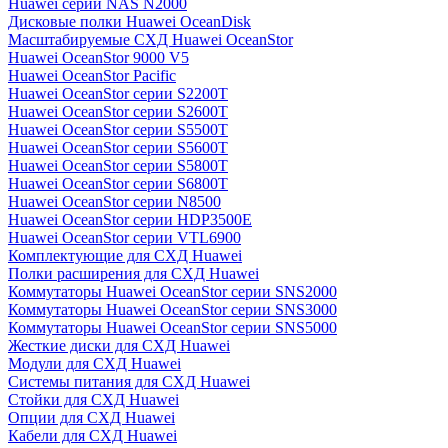
Huawei серии NAS N2000
Дисковые полки Huawei OceanDisk
Масштабируемые СХД Huawei OceanStor
Huawei OceanStor 9000 V5
Huawei OceanStor Pacific
Huawei OceanStor серии S2200T
Huawei OceanStor серии S2600T
Huawei OceanStor серии S5500T
Huawei OceanStor серии S5600T
Huawei OceanStor серии S5800T
Huawei OceanStor серии S6800T
Huawei OceanStor серии N8500
Huawei OceanStor серии HDP3500E
Huawei OceanStor серии VTL6900
Комплектующие для СХД Huawei
Полки расширения для СХД Huawei
Коммутаторы Huawei OceanStor серии SNS2000
Коммутаторы Huawei OceanStor серии SNS3000
Коммутаторы Huawei OceanStor серии SNS5000
Жесткие диски для СХД Huawei
Модули для СХД Huawei
Системы питания для СХД Huawei
Стойки для СХД Huawei
Опции для СХД Huawei
Кабели для СХД Huawei