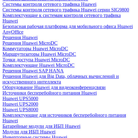
Системы контроля сетевого трафика Huawei
Системы контроля сетевого трафика Huawei серии SIG9800
Комплектующие к системам контроля сетевого трафика
Huawei
Безопасная рабочая платформа для мобильного офиса Huawei
AnyOffice
Решения Huawei
Решения Huawei MicroDC
Коммутаторы Huawei MicroDC
Маршрутизаторы Huawei MicroDC
Точки доступа Huawei MicroDC
Комплектующие Huawei MicroDC
Решения Huawei SAP HANA
Решения Huawei для Big Data, облачных вычислений и
искусственного интеллекта
Оборудование Huawei для видеоконференцсвязи
Источники бесперебойного питания Huawei
Huawei UPS5000
Huawei UPS2000
Huawei UPS8000
Комплектующие для источников бесперебойного питания
Huawei
Батарейные модули для ИБП Huawei
Модули для ИБП Huawei
Инверторные системы Huawei