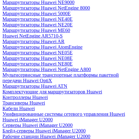
Маршрутизаторы Huawei NE9000
Маршрутизаторы Huawei NetEngine 8000
Маршрутизаторы Huawei 5000E
Маршрутизаторы Huawei NE40E
Маршрутизаторы Huawei NE20E
Маршрутизаторы Huawei ME60
Huawei NetEngine AR5710-S
Маршрутизаторы Huawei AR
Маршрутизаторы Huawei AtomEngine
Маршрутизаторы Huawei NE05E
Маршрутизаторы Huawei NE08E
Маршрутизаторы Huawei NE80E
Маршрутизаторы Huawei NetEngine A800
Мультисервисные транспортные платформы пакетной
передачи Huawei OptiX
Маршрутизаторы Huawei ATN
Комплектующие для маршрутизаторов Huawei
Контроллеры Huawei
Трансиверы Huawei
Кабели Huawei
Унифицированные системы сетевого управления Huawei
Huawei iManager U2000
Серверы Huawei iManager U2000
Блейд-серверы Huawei iManager U2000
Рабочие станции Huawei iManager U2000