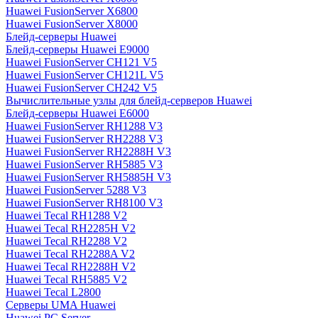
Huawei FusionServer X6800
Huawei FusionServer X8000
Блейд-серверы Huawei
Блейд-серверы Huawei E9000
Huawei FusionServer CH121 V5
Huawei FusionServer CH121L V5
Huawei FusionServer CH242 V5
Вычислительные узлы для блейд-серверов Huawei
Блейд-серверы Huawei E6000
Huawei FusionServer RH1288 V3
Huawei FusionServer RH2288 V3
Huawei FusionServer RH2288H V3
Huawei FusionServer RH5885 V3
Huawei FusionServer RH5885H V3
Huawei FusionServer 5288 V3
Huawei FusionServer RH8100 V3
Huawei Tecal RH1288 V2
Huawei Tecal RH2285H V2
Huawei Tecal RH2288 V2
Huawei Tecal RH2288A V2
Huawei Tecal RH2288H V2
Huawei Tecal RH5885 V2
Huawei Tecal L2800
Серверы UMA Huawei
Huawei PC Server