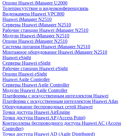
Опции Huawei iManager U2000
Телеприсутствие и видеоконференцсвязь
Видеокамера Huawei VPC800
Huawei iManager N2510
Серверы Huawei iManager N2510
Рабочие станции Huawei iManager N2510
Модули Huawei iManager N2510
Опции Huawei iManager N2510
Системы питания Huawei iManager N2510
Монтажное оборудование Huawei iManager N2510
Huawei eSight
Серверы Huawei eSight
Рабочие станции Huawei eSight
Опции Huawei eSight
Huawei Agile Controller
Серверы Huawei Agile Controller
Модули Huawei Agile Controller
Платформы с искусственным интеллектом Huawei
Платформа с искусственным интеллектом Huawei Atlas
Оборудование беспроводных сетей Huawei
Точки доступа Huawei AirEngine
Точки доступа Huawei AP (Access Point)
Контроллеры беспроводного доступа Huawei AC (Access
Controller)
Точки доступа Huawei AD (Agile Distributed)