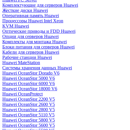
Комплектующие для серверов Huawei
Жесткие диски Huawei
Оперативная память Huawei
Процессоры Huawei Intel Xeon
KVM Huawei
Оптические приводы и FDD Huawei
Опции для серверов Huawei
Комплекты для монтажа Huawei
Блоки питания для серверов Huawei
Кабели для серверов Huawei
Рабочие станции Huawei
Huawei MateStation
Системы хранения данных Huawei
Huawei OceanStor Dorado V6
Huawei OceanStor 5000 V6
Huawei OceanStor 6000 V6
Huawei OceanStor 18000 V6
Huawei OceanProtect
Huawei OceanStor 2200 V5
Huawei OceanStor 2600 V5
Huawei OceanStor 2800 V5
Huawei OceanStor 5110 V5
Huawei OceanStor 5800 V5
Huawei OceanStor 5600 V5