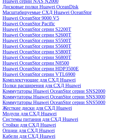
Huawei серии NAS N2000
Дисковые полки Huawei OceanDisk
Масштабируемые СХД Huawei OceanStor
Huawei OceanStor 9000 V5
Huawei OceanStor Pacific
Huawei OceanStor серии S2200T
Huawei OceanStor серии S2600T
Huawei OceanStor серии S5500T
Huawei OceanStor серии S5600T
Huawei OceanStor серии S5800T
Huawei OceanStor серии S6800T
Huawei OceanStor серии N8500
Huawei OceanStor серии HDP3500E
Huawei OceanStor серии VTL6900
Комплектующие для СХД Huawei
Полки расширения для СХД Huawei
Коммутаторы Huawei OceanStor серии SNS2000
Коммутаторы Huawei OceanStor серии SNS3000
Коммутаторы Huawei OceanStor серии SNS5000
Жесткие диски для СХД Huawei
Модули для СХД Huawei
Системы питания для СХД Huawei
Стойки для СХД Huawei
Опции для СХД Huawei
Кабели для СХД Huawei