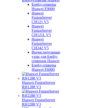
Блейд-серверы Huawei
Блейд-серверы
Huawei E9000
Huawei
FusionServer
CH121 V5
Huawei
FusionServer
CH121L V5
Huawei
FusionServer
CH242 V5
Вычислительные
узлы для блейд-
серверов Huawei
Блейд-серверы
Huawei E6000
Huawei FusionServer
RH1288 V3
Huawei FusionServer
RH2288 V3