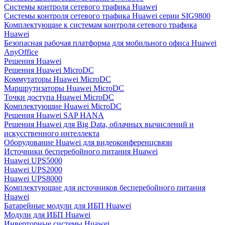
Системы контроля сетевого трафика Huawei
Системы контроля сетевого трафика Huawei серии SIG9800
Комплектующие к системам контроля сетевого трафика
Huawei
Безопасная рабочая платформа для мобильного офиса Huawei
AnyOffice
Решения Huawei
Решения Huawei MicroDC
Коммутаторы Huawei MicroDC
Маршрутизаторы Huawei MicroDC
Точки доступа Huawei MicroDC
Комплектующие Huawei MicroDC
Решения Huawei SAP HANA
Решения Huawei для Big Data, облачных вычислений и
искусственного интеллекта
Оборудование Huawei для видеоконференцсвязи
Источники бесперебойного питания Huawei
Huawei UPS5000
Huawei UPS2000
Huawei UPS8000
Комплектующие для источников бесперебойного питания
Huawei
Батарейные модули для ИБП Huawei
Модули для ИБП Huawei
Инверторные системы Huawei