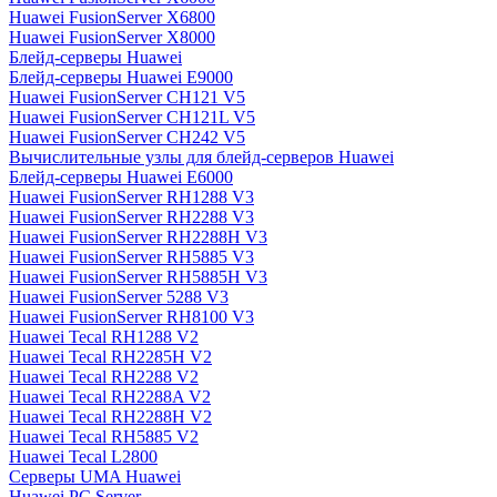
Huawei FusionServer X6800
Huawei FusionServer X8000
Блейд-серверы Huawei
Блейд-серверы Huawei E9000
Huawei FusionServer CH121 V5
Huawei FusionServer CH121L V5
Huawei FusionServer CH242 V5
Вычислительные узлы для блейд-серверов Huawei
Блейд-серверы Huawei E6000
Huawei FusionServer RH1288 V3
Huawei FusionServer RH2288 V3
Huawei FusionServer RH2288H V3
Huawei FusionServer RH5885 V3
Huawei FusionServer RH5885H V3
Huawei FusionServer 5288 V3
Huawei FusionServer RH8100 V3
Huawei Tecal RH1288 V2
Huawei Tecal RH2285H V2
Huawei Tecal RH2288 V2
Huawei Tecal RH2288A V2
Huawei Tecal RH2288H V2
Huawei Tecal RH5885 V2
Huawei Tecal L2800
Серверы UMA Huawei
Huawei PC Server