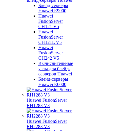
Блейд-серверы Huawei
Блейд-серверы
Huawei E9000
Huawei
FusionServer
CH121 V5
Huawei
FusionServer
CH121L V5
Huawei
FusionServer
CH242 V5
Вычислительные
узлы для блейд-
серверов Huawei
Блейд-серверы
Huawei E6000
Huawei FusionServer
RH1288 V3
Huawei FusionServer
RH2288 V3