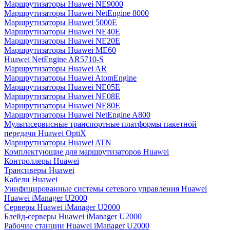
Маршрутизаторы Huawei NE9000
Маршрутизаторы Huawei NetEngine 8000
Маршрутизаторы Huawei 5000E
Маршрутизаторы Huawei NE40E
Маршрутизаторы Huawei NE20E
Маршрутизаторы Huawei ME60
Huawei NetEngine AR5710-S
Маршрутизаторы Huawei AR
Маршрутизаторы Huawei AtomEngine
Маршрутизаторы Huawei NE05E
Маршрутизаторы Huawei NE08E
Маршрутизаторы Huawei NE80E
Маршрутизаторы Huawei NetEngine A800
Мультисервисные транспортные платформы пакетной
передачи Huawei OptiX
Маршрутизаторы Huawei ATN
Комплектующие для маршрутизаторов Huawei
Контроллеры Huawei
Трансиверы Huawei
Кабели Huawei
Унифицированные системы сетевого управления Huawei
Huawei iManager U2000
Серверы Huawei iManager U2000
Блейд-серверы Huawei iManager U2000
Рабочие станции Huawei iManager U2000