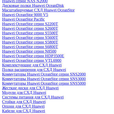
Huawei серии NAS N2000
Дисковые полки Huawei OceanDisk
Масштабируемые СХД Huawei OceanStor
Huawei OceanStor 9000 V5
Huawei OceanStor Pacific
Huawei OceanStor серии S2200T
Huawei OceanStor серии S2600T
Huawei OceanStor серии S5500T
Huawei OceanStor серии S5600T
Huawei OceanStor серии S5800T
Huawei OceanStor серии S6800T
Huawei OceanStor серии N8500
Huawei OceanStor серии HDP3500E
Huawei OceanStor серии VTL6900
Комплектующие для СХД Huawei
Полки расширения для СХД Huawei
Коммутаторы Huawei OceanStor серии SNS2000
Коммутаторы Huawei OceanStor серии SNS3000
Коммутаторы Huawei OceanStor серии SNS5000
Жесткие диски для СХД Huawei
Модули для СХД Huawei
Системы питания для СХД Huawei
Стойки для СХД Huawei
Опции для СХД Huawei
Кабели для СХД Huawei