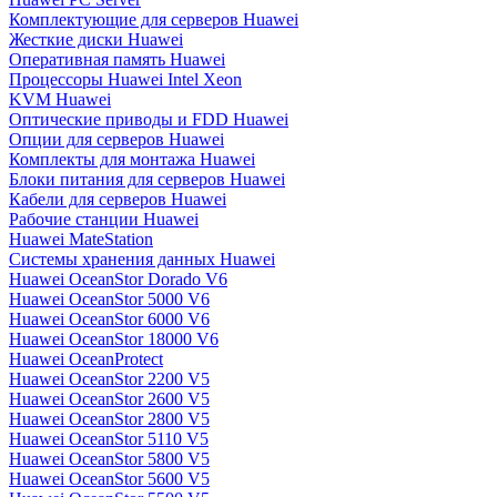
Комплектующие для серверов Huawei
Жесткие диски Huawei
Оперативная память Huawei
Процессоры Huawei Intel Xeon
KVM Huawei
Оптические приводы и FDD Huawei
Опции для серверов Huawei
Комплекты для монтажа Huawei
Блоки питания для серверов Huawei
Кабели для серверов Huawei
Рабочие станции Huawei
Huawei MateStation
Системы хранения данных Huawei
Huawei OceanStor Dorado V6
Huawei OceanStor 5000 V6
Huawei OceanStor 6000 V6
Huawei OceanStor 18000 V6
Huawei OceanProtect
Huawei OceanStor 2200 V5
Huawei OceanStor 2600 V5
Huawei OceanStor 2800 V5
Huawei OceanStor 5110 V5
Huawei OceanStor 5800 V5
Huawei OceanStor 5600 V5