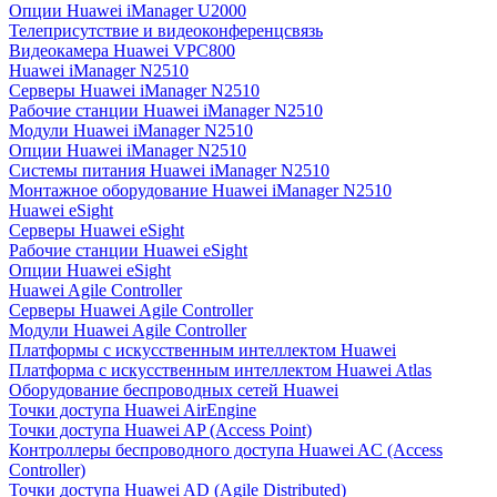
Опции Huawei iManager U2000
Телеприсутствие и видеоконференцсвязь
Видеокамера Huawei VPC800
Huawei iManager N2510
Серверы Huawei iManager N2510
Рабочие станции Huawei iManager N2510
Модули Huawei iManager N2510
Опции Huawei iManager N2510
Системы питания Huawei iManager N2510
Монтажное оборудование Huawei iManager N2510
Huawei eSight
Серверы Huawei eSight
Рабочие станции Huawei eSight
Опции Huawei eSight
Huawei Agile Controller
Серверы Huawei Agile Controller
Модули Huawei Agile Controller
Платформы с искусственным интеллектом Huawei
Платформа с искусственным интеллектом Huawei Atlas
Оборудование беспроводных сетей Huawei
Точки доступа Huawei AirEngine
Точки доступа Huawei AP (Access Point)
Контроллеры беспроводного доступа Huawei AC (Access
Controller)
Точки доступа Huawei AD (Agile Distributed)