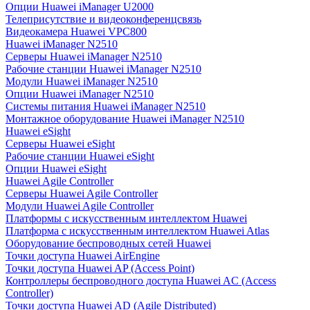
Опции Huawei iManager U2000
Телеприсутствие и видеоконференцсвязь
Видеокамера Huawei VPC800
Huawei iManager N2510
Серверы Huawei iManager N2510
Рабочие станции Huawei iManager N2510
Модули Huawei iManager N2510
Опции Huawei iManager N2510
Системы питания Huawei iManager N2510
Монтажное оборудование Huawei iManager N2510
Huawei eSight
Серверы Huawei eSight
Рабочие станции Huawei eSight
Опции Huawei eSight
Huawei Agile Controller
Серверы Huawei Agile Controller
Модули Huawei Agile Controller
Платформы с искусственным интеллектом Huawei
Платформа с искусственным интеллектом Huawei Atlas
Оборудование беспроводных сетей Huawei
Точки доступа Huawei AirEngine
Точки доступа Huawei AP (Access Point)
Контроллеры беспроводного доступа Huawei AC (Access
Controller)
Точки доступа Huawei AD (Agile Distributed)