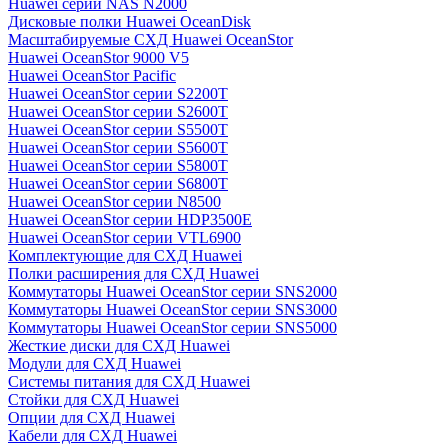
Huawei серии NAS N2000
Дисковые полки Huawei OceanDisk
Масштабируемые СХД Huawei OceanStor
Huawei OceanStor 9000 V5
Huawei OceanStor Pacific
Huawei OceanStor серии S2200T
Huawei OceanStor серии S2600T
Huawei OceanStor серии S5500T
Huawei OceanStor серии S5600T
Huawei OceanStor серии S5800T
Huawei OceanStor серии S6800T
Huawei OceanStor серии N8500
Huawei OceanStor серии HDP3500E
Huawei OceanStor серии VTL6900
Комплектующие для СХД Huawei
Полки расширения для СХД Huawei
Коммутаторы Huawei OceanStor серии SNS2000
Коммутаторы Huawei OceanStor серии SNS3000
Коммутаторы Huawei OceanStor серии SNS5000
Жесткие диски для СХД Huawei
Модули для СХД Huawei
Системы питания для СХД Huawei
Стойки для СХД Huawei
Опции для СХД Huawei
Кабели для СХД Huawei