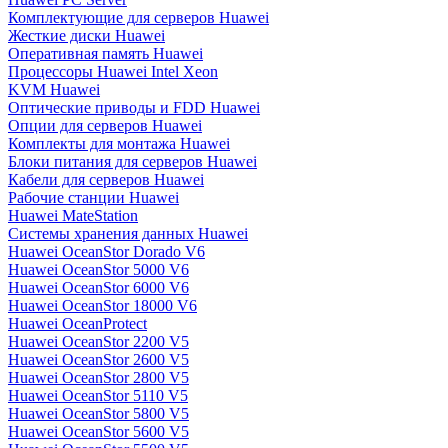
Комплектующие для серверов Huawei
Жесткие диски Huawei
Оперативная память Huawei
Процессоры Huawei Intel Xeon
KVM Huawei
Оптические приводы и FDD Huawei
Опции для серверов Huawei
Комплекты для монтажа Huawei
Блоки питания для серверов Huawei
Кабели для серверов Huawei
Рабочие станции Huawei
Huawei MateStation
Системы хранения данных Huawei
Huawei OceanStor Dorado V6
Huawei OceanStor 5000 V6
Huawei OceanStor 6000 V6
Huawei OceanStor 18000 V6
Huawei OceanProtect
Huawei OceanStor 2200 V5
Huawei OceanStor 2600 V5
Huawei OceanStor 2800 V5
Huawei OceanStor 5110 V5
Huawei OceanStor 5800 V5
Huawei OceanStor 5600 V5