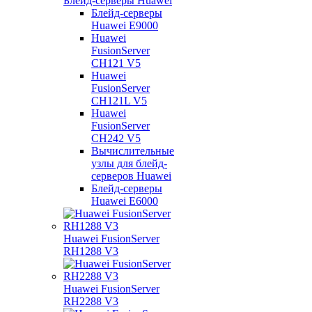
Блейд-серверы Huawei
Блейд-серверы
Huawei E9000
Huawei
FusionServer
CH121 V5
Huawei
FusionServer
CH121L V5
Huawei
FusionServer
CH242 V5
Вычислительные
узлы для блейд-
серверов Huawei
Блейд-серверы
Huawei E6000
Huawei FusionServer
RH1288 V3
Huawei FusionServer
RH2288 V3