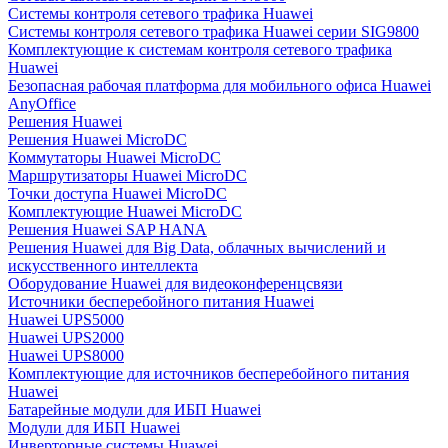
Системы контроля сетевого трафика Huawei
Системы контроля сетевого трафика Huawei серии SIG9800
Комплектующие к системам контроля сетевого трафика
Huawei
Безопасная рабочая платформа для мобильного офиса Huawei
AnyOffice
Решения Huawei
Решения Huawei MicroDC
Коммутаторы Huawei MicroDC
Маршрутизаторы Huawei MicroDC
Точки доступа Huawei MicroDC
Комплектующие Huawei MicroDC
Решения Huawei SAP HANA
Решения Huawei для Big Data, облачных вычислений и
искусственного интеллекта
Оборудование Huawei для видеоконференцсвязи
Источники бесперебойного питания Huawei
Huawei UPS5000
Huawei UPS2000
Huawei UPS8000
Комплектующие для источников бесперебойного питания
Huawei
Батарейные модули для ИБП Huawei
Модули для ИБП Huawei
Инверторные системы Huawei