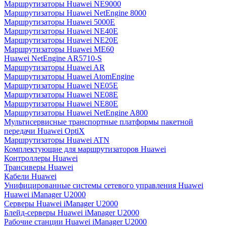
Маршрутизаторы Huawei NE9000
Маршрутизаторы Huawei NetEngine 8000
Маршрутизаторы Huawei 5000E
Маршрутизаторы Huawei NE40E
Маршрутизаторы Huawei NE20E
Маршрутизаторы Huawei ME60
Huawei NetEngine AR5710-S
Маршрутизаторы Huawei AR
Маршрутизаторы Huawei AtomEngine
Маршрутизаторы Huawei NE05E
Маршрутизаторы Huawei NE08E
Маршрутизаторы Huawei NE80E
Маршрутизаторы Huawei NetEngine A800
Мультисервисные транспортные платформы пакетной
передачи Huawei OptiX
Маршрутизаторы Huawei ATN
Комплектующие для маршрутизаторов Huawei
Контроллеры Huawei
Трансиверы Huawei
Кабели Huawei
Унифицированные системы сетевого управления Huawei
Huawei iManager U2000
Серверы Huawei iManager U2000
Блейд-серверы Huawei iManager U2000
Рабочие станции Huawei iManager U2000