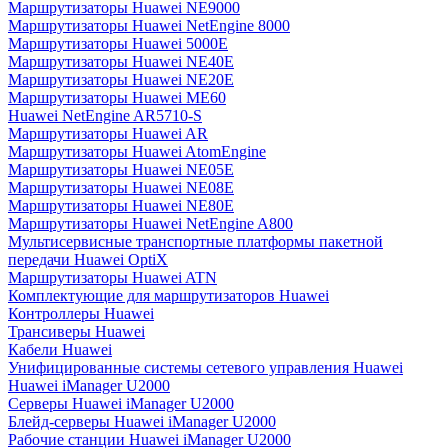
Маршрутизаторы Huawei NE9000
Маршрутизаторы Huawei NetEngine 8000
Маршрутизаторы Huawei 5000E
Маршрутизаторы Huawei NE40E
Маршрутизаторы Huawei NE20E
Маршрутизаторы Huawei ME60
Huawei NetEngine AR5710-S
Маршрутизаторы Huawei AR
Маршрутизаторы Huawei AtomEngine
Маршрутизаторы Huawei NE05E
Маршрутизаторы Huawei NE08E
Маршрутизаторы Huawei NE80E
Маршрутизаторы Huawei NetEngine A800
Мультисервисные транспортные платформы пакетной
передачи Huawei OptiX
Маршрутизаторы Huawei ATN
Комплектующие для маршрутизаторов Huawei
Контроллеры Huawei
Трансиверы Huawei
Кабели Huawei
Унифицированные системы сетевого управления Huawei
Huawei iManager U2000
Серверы Huawei iManager U2000
Блейд-серверы Huawei iManager U2000
Рабочие станции Huawei iManager U2000