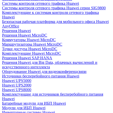
Системы контроля сетевого трафика Huawei
Системы контроля сетевого трафика Huawei серии SIG9800
Комплектующие к системам контроля сетевого трафика
Huawei
Безопасная рабочая платформа для мобильного офиса Huawei
AnyOffice
Решения Huawei
Решения Huawei MicroDC
Коммутаторы Huawei MicroDC
Маршрутизаторы Huawei MicroDC
Точки доступа Huawei MicroDC
Комплектующие Huawei MicroDC
Решения Huawei SAP HANA
Решения Huawei для Big Data, облачных вычислений и
искусственного интеллекта
Оборудование Huawei для видеоконференцсвязи
Источники бесперебойного питания Huawei
Huawei UPS5000
Huawei UPS2000
Huawei UPS8000
Комплектующие для источников бесперебойного питания
Huawei
Батарейные модули для ИБП Huawei
Модули для ИБП Huawei
Инверторные системы Huawei