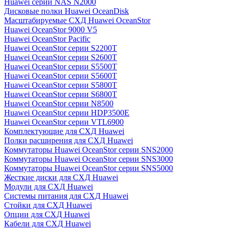
Huawei серии NAS N2000
Дисковые полки Huawei OceanDisk
Масштабируемые СХД Huawei OceanStor
Huawei OceanStor 9000 V5
Huawei OceanStor Pacific
Huawei OceanStor серии S2200T
Huawei OceanStor серии S2600T
Huawei OceanStor серии S5500T
Huawei OceanStor серии S5600T
Huawei OceanStor серии S5800T
Huawei OceanStor серии S6800T
Huawei OceanStor серии N8500
Huawei OceanStor серии HDP3500E
Huawei OceanStor серии VTL6900
Комплектующие для СХД Huawei
Полки расширения для СХД Huawei
Коммутаторы Huawei OceanStor серии SNS2000
Коммутаторы Huawei OceanStor серии SNS3000
Коммутаторы Huawei OceanStor серии SNS5000
Жесткие диски для СХД Huawei
Модули для СХД Huawei
Системы питания для СХД Huawei
Стойки для СХД Huawei
Опции для СХД Huawei
Кабели для СХД Huawei