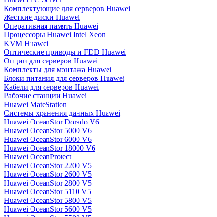
Комплектующие для серверов Huawei
Жесткие диски Huawei
Оперативная память Huawei
Процессоры Huawei Intel Xeon
KVM Huawei
Оптические приводы и FDD Huawei
Опции для серверов Huawei
Комплекты для монтажа Huawei
Блоки питания для серверов Huawei
Кабели для серверов Huawei
Рабочие станции Huawei
Huawei MateStation
Системы хранения данных Huawei
Huawei OceanStor Dorado V6
Huawei OceanStor 5000 V6
Huawei OceanStor 6000 V6
Huawei OceanStor 18000 V6
Huawei OceanProtect
Huawei OceanStor 2200 V5
Huawei OceanStor 2600 V5
Huawei OceanStor 2800 V5
Huawei OceanStor 5110 V5
Huawei OceanStor 5800 V5
Huawei OceanStor 5600 V5