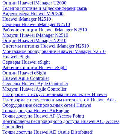
Опции Huawei iManager U2000
Телеприсутствие и видеоконференцсвязь
Видеокамера Huawei VPC800
Huawei iManager N2510
Серверы Huawei iManager N2510
Рабочие станции Huawei iManager N2510
Модули Huawei iManager N2510
Опции Huawei iManager N2510
Системы питания Huawei iManager N2510
Монтажное оборудование Huawei iManager N2510
Huawei eSight
Серверы Huawei eSight
Рабочие станции Huawei eSight
Опции Huawei eSight
Huawei Agile Controller
Серверы Huawei Agile Controller
Модули Huawei Agile Controller
Платформы с искусственным интеллектом Huawei
Платформа с искусственным интеллектом Huawei Atlas
Оборудование беспроводных сетей Huawei
Точки доступа Huawei AirEngine
Точки доступа Huawei AP (Access Point)
Контроллеры беспроводного доступа Huawei AC (Access
Controller)
Точки доступа Huawei AD (Agile Distributed)