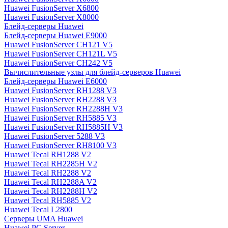
Huawei FusionServer X6800
Huawei FusionServer X8000
Блейд-серверы Huawei
Блейд-серверы Huawei E9000
Huawei FusionServer CH121 V5
Huawei FusionServer CH121L V5
Huawei FusionServer CH242 V5
Вычислительные узлы для блейд-серверов Huawei
Блейд-серверы Huawei E6000
Huawei FusionServer RH1288 V3
Huawei FusionServer RH2288 V3
Huawei FusionServer RH2288H V3
Huawei FusionServer RH5885 V3
Huawei FusionServer RH5885H V3
Huawei FusionServer 5288 V3
Huawei FusionServer RH8100 V3
Huawei Tecal RH1288 V2
Huawei Tecal RH2285H V2
Huawei Tecal RH2288 V2
Huawei Tecal RH2288A V2
Huawei Tecal RH2288H V2
Huawei Tecal RH5885 V2
Huawei Tecal L2800
Серверы UMA Huawei
Huawei PC Server