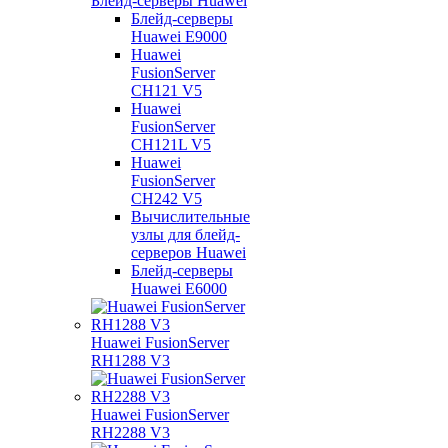
Блейд-серверы Huawei
Блейд-серверы
Huawei E9000
Huawei
FusionServer
CH121 V5
Huawei
FusionServer
CH121L V5
Huawei
FusionServer
CH242 V5
Вычислительные
узлы для блейд-
серверов Huawei
Блейд-серверы
Huawei E6000
Huawei FusionServer
RH1288 V3
Huawei FusionServer
RH2288 V3