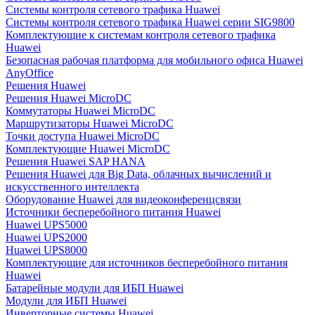
Системы контроля сетевого трафика Huawei
Системы контроля сетевого трафика Huawei серии SIG9800
Комплектующие к системам контроля сетевого трафика
Huawei
Безопасная рабочая платформа для мобильного офиса Huawei
AnyOffice
Решения Huawei
Решения Huawei MicroDC
Коммутаторы Huawei MicroDC
Маршрутизаторы Huawei MicroDC
Точки доступа Huawei MicroDC
Комплектующие Huawei MicroDC
Решения Huawei SAP HANA
Решения Huawei для Big Data, облачных вычислений и
искусственного интеллекта
Оборудование Huawei для видеоконференцсвязи
Источники бесперебойного питания Huawei
Huawei UPS5000
Huawei UPS2000
Huawei UPS8000
Комплектующие для источников бесперебойного питания
Huawei
Батарейные модули для ИБП Huawei
Модули для ИБП Huawei
Инверторные системы Huawei