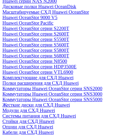
Huawei серии NAS N2000
Дисковые полки Huawei OceanDisk
Масштабируемые СХД Huawei OceanStor
Huawei OceanStor 9000 V5
Huawei OceanStor Pacific
Huawei OceanStor серии S2200T
Huawei OceanStor серии S2600T
Huawei OceanStor серии S5500T
Huawei OceanStor серии S5600T
Huawei OceanStor серии S5800T
Huawei OceanStor серии S6800T
Huawei OceanStor серии N8500
Huawei OceanStor серии HDP3500E
Huawei OceanStor серии VTL6900
Комплектующие для СХД Huawei
Полки расширения для СХД Huawei
Коммутаторы Huawei OceanStor серии SNS2000
Коммутаторы Huawei OceanStor серии SNS3000
Коммутаторы Huawei OceanStor серии SNS5000
Жесткие диски для СХД Huawei
Модули для СХД Huawei
Системы питания для СХД Huawei
Стойки для СХД Huawei
Опции для СХД Huawei
Кабели для СХД Huawei