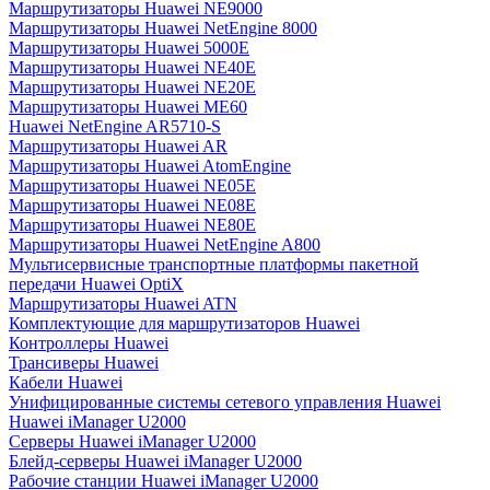
Маршрутизаторы Huawei NE9000
Маршрутизаторы Huawei NetEngine 8000
Маршрутизаторы Huawei 5000E
Маршрутизаторы Huawei NE40E
Маршрутизаторы Huawei NE20E
Маршрутизаторы Huawei ME60
Huawei NetEngine AR5710-S
Маршрутизаторы Huawei AR
Маршрутизаторы Huawei AtomEngine
Маршрутизаторы Huawei NE05E
Маршрутизаторы Huawei NE08E
Маршрутизаторы Huawei NE80E
Маршрутизаторы Huawei NetEngine A800
Мультисервисные транспортные платформы пакетной
передачи Huawei OptiX
Маршрутизаторы Huawei ATN
Комплектующие для маршрутизаторов Huawei
Контроллеры Huawei
Трансиверы Huawei
Кабели Huawei
Унифицированные системы сетевого управления Huawei
Huawei iManager U2000
Серверы Huawei iManager U2000
Блейд-серверы Huawei iManager U2000
Рабочие станции Huawei iManager U2000