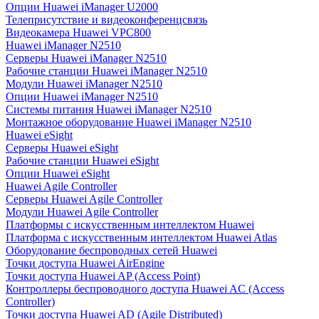
Опции Huawei iManager U2000
Телеприсутствие и видеоконференцсвязь
Видеокамера Huawei VPC800
Huawei iManager N2510
Серверы Huawei iManager N2510
Рабочие станции Huawei iManager N2510
Модули Huawei iManager N2510
Опции Huawei iManager N2510
Системы питания Huawei iManager N2510
Монтажное оборудование Huawei iManager N2510
Huawei eSight
Серверы Huawei eSight
Рабочие станции Huawei eSight
Опции Huawei eSight
Huawei Agile Controller
Серверы Huawei Agile Controller
Модули Huawei Agile Controller
Платформы с искусственным интеллектом Huawei
Платформа с искусственным интеллектом Huawei Atlas
Оборудование беспроводных сетей Huawei
Точки доступа Huawei AirEngine
Точки доступа Huawei AP (Access Point)
Контроллеры беспроводного доступа Huawei AC (Access
Controller)
Точки доступа Huawei AD (Agile Distributed)