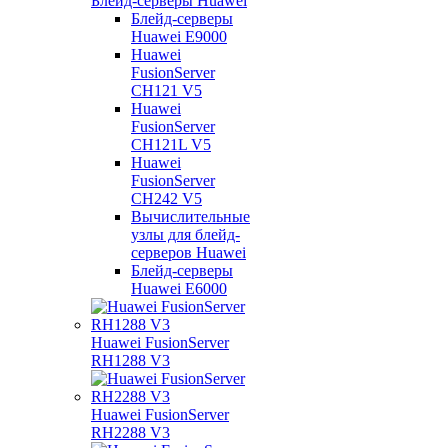
Блейд-серверы Huawei
Блейд-серверы
Huawei E9000
Huawei
FusionServer
CH121 V5
Huawei
FusionServer
CH121L V5
Huawei
FusionServer
CH242 V5
Вычислительные
узлы для блейд-
серверов Huawei
Блейд-серверы
Huawei E6000
Huawei FusionServer
RH1288 V3
Huawei FusionServer
RH2288 V3