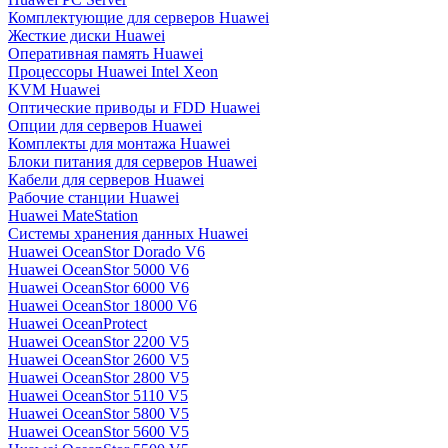
Комплектующие для серверов Huawei
Жесткие диски Huawei
Оперативная память Huawei
Процессоры Huawei Intel Xeon
KVM Huawei
Оптические приводы и FDD Huawei
Опции для серверов Huawei
Комплекты для монтажа Huawei
Блоки питания для серверов Huawei
Кабели для серверов Huawei
Рабочие станции Huawei
Huawei MateStation
Системы хранения данных Huawei
Huawei OceanStor Dorado V6
Huawei OceanStor 5000 V6
Huawei OceanStor 6000 V6
Huawei OceanStor 18000 V6
Huawei OceanProtect
Huawei OceanStor 2200 V5
Huawei OceanStor 2600 V5
Huawei OceanStor 2800 V5
Huawei OceanStor 5110 V5
Huawei OceanStor 5800 V5
Huawei OceanStor 5600 V5