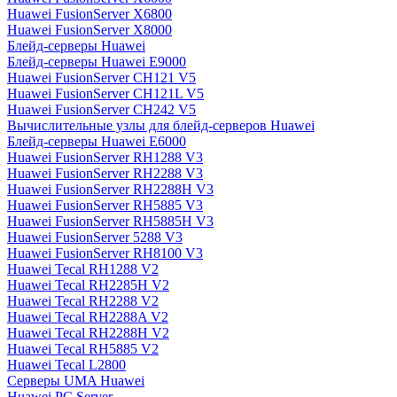
Huawei FusionServer X6800
Huawei FusionServer X8000
Блейд-серверы Huawei
Блейд-серверы Huawei E9000
Huawei FusionServer CH121 V5
Huawei FusionServer CH121L V5
Huawei FusionServer CH242 V5
Вычислительные узлы для блейд-серверов Huawei
Блейд-серверы Huawei E6000
Huawei FusionServer RH1288 V3
Huawei FusionServer RH2288 V3
Huawei FusionServer RH2288H V3
Huawei FusionServer RH5885 V3
Huawei FusionServer RH5885H V3
Huawei FusionServer 5288 V3
Huawei FusionServer RH8100 V3
Huawei Tecal RH1288 V2
Huawei Tecal RH2285H V2
Huawei Tecal RH2288 V2
Huawei Tecal RH2288A V2
Huawei Tecal RH2288H V2
Huawei Tecal RH5885 V2
Huawei Tecal L2800
Серверы UMA Huawei
Huawei PC Server