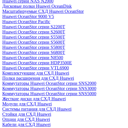
Huawei серии NAS N2000
Дисковые полки Huawei OceanDisk
Масштабируемые СХД Huawei OceanStor
Huawei OceanStor 9000 V5
Huawei OceanStor Pacific
Huawei OceanStor серии S2200T
Huawei OceanStor серии S2600T
Huawei OceanStor серии S5500T
Huawei OceanStor серии S5600T
Huawei OceanStor серии S5800T
Huawei OceanStor серии S6800T
Huawei OceanStor серии N8500
Huawei OceanStor серии HDP3500E
Huawei OceanStor серии VTL6900
Комплектующие для СХД Huawei
Полки расширения для СХД Huawei
Коммутаторы Huawei OceanStor серии SNS2000
Коммутаторы Huawei OceanStor серии SNS3000
Коммутаторы Huawei OceanStor серии SNS5000
Жесткие диски для СХД Huawei
Модули для СХД Huawei
Системы питания для СХД Huawei
Стойки для СХД Huawei
Опции для СХД Huawei
Кабели для СХД Huawei