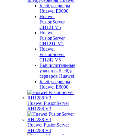
Блейд-серверы Huawei
Блейд-серверы
Huawei E9000
Huawei
FusionServer
CH121 V5
Huawei
FusionServer
CH121L V5
Huawei
FusionServer
CH242 V5
Вычислительные
узлы для блейд-
серверов Huawei
Блейд-серверы
Huawei E6000
Huawei FusionServer
RH1288 V3
Huawei FusionServer
RH2288 V3