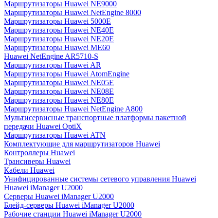
Маршрутизаторы Huawei NE9000
Маршрутизаторы Huawei NetEngine 8000
Маршрутизаторы Huawei 5000E
Маршрутизаторы Huawei NE40E
Маршрутизаторы Huawei NE20E
Маршрутизаторы Huawei ME60
Huawei NetEngine AR5710-S
Маршрутизаторы Huawei AR
Маршрутизаторы Huawei AtomEngine
Маршрутизаторы Huawei NE05E
Маршрутизаторы Huawei NE08E
Маршрутизаторы Huawei NE80E
Маршрутизаторы Huawei NetEngine A800
Мультисервисные транспортные платформы пакетной
передачи Huawei OptiX
Маршрутизаторы Huawei ATN
Комплектующие для маршрутизаторов Huawei
Контроллеры Huawei
Трансиверы Huawei
Кабели Huawei
Унифицированные системы сетевого управления Huawei
Huawei iManager U2000
Серверы Huawei iManager U2000
Блейд-серверы Huawei iManager U2000
Рабочие станции Huawei iManager U2000