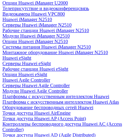
Опции Huawei iManager U2000
Телеприсутствие и видеоконференцсвязь
Видеокамера Huawei VPC800
Huawei iManager N2510
Серверы Huawei iManager N2510
Рабочие станции Huawei iManager N2510
Модули Huawei iManager N2510
Опции Huawei iManager N2510
Системы питания Huawei iManager N2510
Монтажное оборудование Huawei iManager N2510
Huawei eSight
Серверы Huawei eSight
Рабочие станции Huawei eSight
Опции Huawei eSight
Huawei Agile Controller
Серверы Huawei Agile Controller
Модули Huawei Agile Controller
Платформы с искусственным интеллектом Huawei
Платформа с искусственным интеллектом Huawei Atlas
Оборудование беспроводных сетей Huawei
Точки доступа Huawei AirEngine
Точки доступа Huawei AP (Access Point)
Контроллеры беспроводного доступа Huawei AC (Access
Controller)
Точки доступа Huawei AD (Agile Distributed)