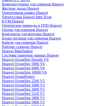
Комплектующие для серверов Huawei
Жесткие диски Huawei
Оперативная память Huawei
Процессоры Huawei Intel Xeon
KVM Huawei
Оптические приводы и FDD Huawei
Опции для серверов Huawei
Комплекты для монтажа Huawei
Блоки питания для серверов Huawei
Кабели для серверов Huawei
Рабочие станции Huawei
Huawei MateStation
Системы хранения данных Huawei
Huawei OceanStor Dorado V6
Huawei OceanStor 5000 V6
Huawei OceanStor 6000 V6
Huawei OceanStor 18000 V6
Huawei OceanProtect
Huawei OceanStor 2200 V5
Huawei OceanStor 2600 V5
Huawei OceanStor 2800 V5
Huawei OceanStor 5110 V5
Huawei OceanStor 5800 V5
Huawei OceanStor 5600 V5