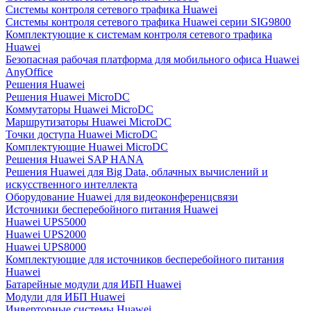
Системы контроля сетевого трафика Huawei
Системы контроля сетевого трафика Huawei серии SIG9800
Комплектующие к системам контроля сетевого трафика
Huawei
Безопасная рабочая платформа для мобильного офиса Huawei
AnyOffice
Решения Huawei
Решения Huawei MicroDC
Коммутаторы Huawei MicroDC
Маршрутизаторы Huawei MicroDC
Точки доступа Huawei MicroDC
Комплектующие Huawei MicroDC
Решения Huawei SAP HANA
Решения Huawei для Big Data, облачных вычислений и
искусственного интеллекта
Оборудование Huawei для видеоконференцсвязи
Источники бесперебойного питания Huawei
Huawei UPS5000
Huawei UPS2000
Huawei UPS8000
Комплектующие для источников бесперебойного питания
Huawei
Батарейные модули для ИБП Huawei
Модули для ИБП Huawei
Инверторные системы Huawei