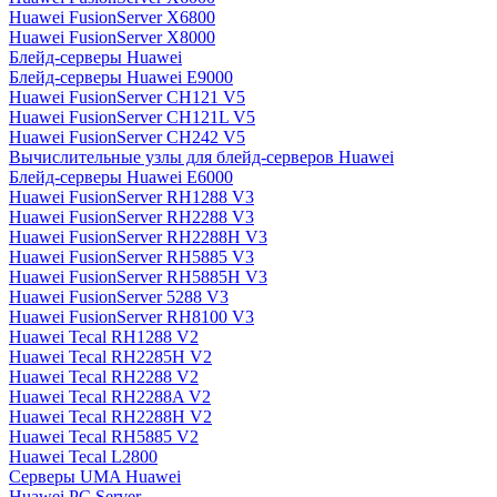
Huawei FusionServer X6800
Huawei FusionServer X8000
Блейд-серверы Huawei
Блейд-серверы Huawei E9000
Huawei FusionServer CH121 V5
Huawei FusionServer CH121L V5
Huawei FusionServer CH242 V5
Вычислительные узлы для блейд-серверов Huawei
Блейд-серверы Huawei E6000
Huawei FusionServer RH1288 V3
Huawei FusionServer RH2288 V3
Huawei FusionServer RH2288H V3
Huawei FusionServer RH5885 V3
Huawei FusionServer RH5885H V3
Huawei FusionServer 5288 V3
Huawei FusionServer RH8100 V3
Huawei Tecal RH1288 V2
Huawei Tecal RH2285H V2
Huawei Tecal RH2288 V2
Huawei Tecal RH2288A V2
Huawei Tecal RH2288H V2
Huawei Tecal RH5885 V2
Huawei Tecal L2800
Серверы UMA Huawei
Huawei PC Server