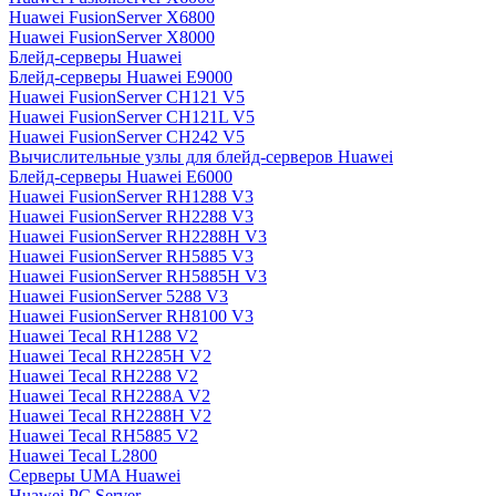
Huawei FusionServer X6800
Huawei FusionServer X8000
Блейд-серверы Huawei
Блейд-серверы Huawei E9000
Huawei FusionServer CH121 V5
Huawei FusionServer CH121L V5
Huawei FusionServer CH242 V5
Вычислительные узлы для блейд-серверов Huawei
Блейд-серверы Huawei E6000
Huawei FusionServer RH1288 V3
Huawei FusionServer RH2288 V3
Huawei FusionServer RH2288H V3
Huawei FusionServer RH5885 V3
Huawei FusionServer RH5885H V3
Huawei FusionServer 5288 V3
Huawei FusionServer RH8100 V3
Huawei Tecal RH1288 V2
Huawei Tecal RH2285H V2
Huawei Tecal RH2288 V2
Huawei Tecal RH2288A V2
Huawei Tecal RH2288H V2
Huawei Tecal RH5885 V2
Huawei Tecal L2800
Серверы UMA Huawei
Huawei PC Server