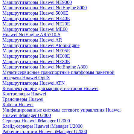
Маршрутизаторы Huawei NE9000
Маршрутизаторы Huawei NetEngine 8000
Маршрутизаторы Huawei 5000E
Маршрутизаторы Huawei NE40E
Маршрутизаторы Huawei NE20E
Маршрутизаторы Huawei ME60
Huawei NetEngine AR5710-S
Маршрутизаторы Huawei AR
Маршрутизаторы Huawei AtomEngine
Маршрутизаторы Huawei NE05E
Маршрутизаторы Huawei NE08E
Маршрутизаторы Huawei NE80E
Маршрутизаторы Huawei NetEngine A800
Мультисервисные транспортные платформы пакетной
передачи Huawei OptiX
Маршрутизаторы Huawei ATN
Комплектующие для маршрутизаторов Huawei
Контроллеры Huawei
Трансиверы Huawei
Кабели Huawei
Унифицированные системы сетевого управления Huawei
Huawei iManager U2000
Серверы Huawei iManager U2000
Блейд-серверы Huawei iManager U2000
Рабочие станции Huawei iManager U2000