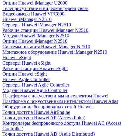
Опции Huawei iManager U2000
Телеприсутствие и видеоконференцсвязь
Видеокамера Huawei VPC800
Huawei iManager N2510
Серверы Huawei iManager N2510
Рабочие станции Huawei iManager N2510
Модули Huawei iManager N2510
Опции Huawei iManager N2510
Системы питания Huawei iManager N2510
Монтажное оборудование Huawei iManager N2510
Huawei eSight
Серверы Huawei eSight
Рабочие станции Huawei eSight
Опции Huawei eSight
Huawei Agile Controller
Серверы Huawei Agile Controller
Модули Huawei Agile Controller
Платформы с искусственным интеллектом Huawei
Платформа с искусственным интеллектом Huawei Atlas
Оборудование беспроводных сетей Huawei
Точки доступа Huawei AirEngine
Точки доступа Huawei AP (Access Point)
Контроллеры беспроводного доступа Huawei AC (Access
Controller)
Точки доступа Huawei AD (Agile Distributed)