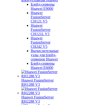
Блейд-серверы Huawei
Блейд-серверы
Huawei E9000
Huawei
FusionServer
CH121 V5
Huawei
FusionServer
CH121L V5
Huawei
FusionServer
CH242 V5
Вычислительные
узлы для блейд-
серверов Huawei
Блейд-серверы
Huawei E6000
Huawei FusionServer
RH1288 V3
Huawei FusionServer
RH2288 V3