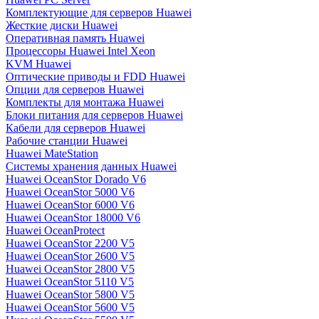
Комплектующие для серверов Huawei
Жесткие диски Huawei
Оперативная память Huawei
Процессоры Huawei Intel Xeon
KVM Huawei
Оптические приводы и FDD Huawei
Опции для серверов Huawei
Комплекты для монтажа Huawei
Блоки питания для серверов Huawei
Кабели для серверов Huawei
Рабочие станции Huawei
Huawei MateStation
Системы хранения данных Huawei
Huawei OceanStor Dorado V6
Huawei OceanStor 5000 V6
Huawei OceanStor 6000 V6
Huawei OceanStor 18000 V6
Huawei OceanProtect
Huawei OceanStor 2200 V5
Huawei OceanStor 2600 V5
Huawei OceanStor 2800 V5
Huawei OceanStor 5110 V5
Huawei OceanStor 5800 V5
Huawei OceanStor 5600 V5