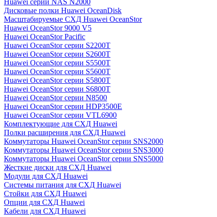
Huawei серии NAS N2000
Дисковые полки Huawei OceanDisk
Масштабируемые СХД Huawei OceanStor
Huawei OceanStor 9000 V5
Huawei OceanStor Pacific
Huawei OceanStor серии S2200T
Huawei OceanStor серии S2600T
Huawei OceanStor серии S5500T
Huawei OceanStor серии S5600T
Huawei OceanStor серии S5800T
Huawei OceanStor серии S6800T
Huawei OceanStor серии N8500
Huawei OceanStor серии HDP3500E
Huawei OceanStor серии VTL6900
Комплектующие для СХД Huawei
Полки расширения для СХД Huawei
Коммутаторы Huawei OceanStor серии SNS2000
Коммутаторы Huawei OceanStor серии SNS3000
Коммутаторы Huawei OceanStor серии SNS5000
Жесткие диски для СХД Huawei
Модули для СХД Huawei
Системы питания для СХД Huawei
Стойки для СХД Huawei
Опции для СХД Huawei
Кабели для СХД Huawei