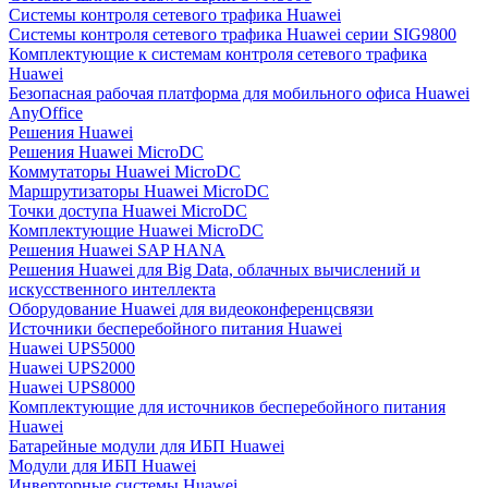
Системы контроля сетевого трафика Huawei
Системы контроля сетевого трафика Huawei серии SIG9800
Комплектующие к системам контроля сетевого трафика
Huawei
Безопасная рабочая платформа для мобильного офиса Huawei
AnyOffice
Решения Huawei
Решения Huawei MicroDC
Коммутаторы Huawei MicroDC
Маршрутизаторы Huawei MicroDC
Точки доступа Huawei MicroDC
Комплектующие Huawei MicroDC
Решения Huawei SAP HANA
Решения Huawei для Big Data, облачных вычислений и
искусственного интеллекта
Оборудование Huawei для видеоконференцсвязи
Источники бесперебойного питания Huawei
Huawei UPS5000
Huawei UPS2000
Huawei UPS8000
Комплектующие для источников бесперебойного питания
Huawei
Батарейные модули для ИБП Huawei
Модули для ИБП Huawei
Инверторные системы Huawei