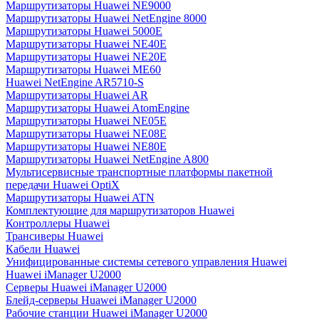
Маршрутизаторы Huawei NE9000
Маршрутизаторы Huawei NetEngine 8000
Маршрутизаторы Huawei 5000E
Маршрутизаторы Huawei NE40E
Маршрутизаторы Huawei NE20E
Маршрутизаторы Huawei ME60
Huawei NetEngine AR5710-S
Маршрутизаторы Huawei AR
Маршрутизаторы Huawei AtomEngine
Маршрутизаторы Huawei NE05E
Маршрутизаторы Huawei NE08E
Маршрутизаторы Huawei NE80E
Маршрутизаторы Huawei NetEngine A800
Мультисервисные транспортные платформы пакетной
передачи Huawei OptiX
Маршрутизаторы Huawei ATN
Комплектующие для маршрутизаторов Huawei
Контроллеры Huawei
Трансиверы Huawei
Кабели Huawei
Унифицированные системы сетевого управления Huawei
Huawei iManager U2000
Серверы Huawei iManager U2000
Блейд-серверы Huawei iManager U2000
Рабочие станции Huawei iManager U2000