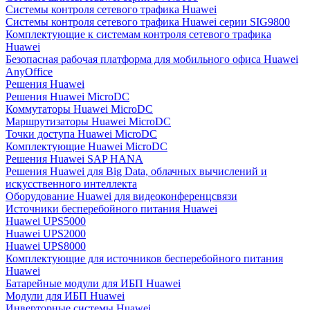
Системы контроля сетевого трафика Huawei
Системы контроля сетевого трафика Huawei серии SIG9800
Комплектующие к системам контроля сетевого трафика
Huawei
Безопасная рабочая платформа для мобильного офиса Huawei
AnyOffice
Решения Huawei
Решения Huawei MicroDC
Коммутаторы Huawei MicroDC
Маршрутизаторы Huawei MicroDC
Точки доступа Huawei MicroDC
Комплектующие Huawei MicroDC
Решения Huawei SAP HANA
Решения Huawei для Big Data, облачных вычислений и
искусственного интеллекта
Оборудование Huawei для видеоконференцсвязи
Источники бесперебойного питания Huawei
Huawei UPS5000
Huawei UPS2000
Huawei UPS8000
Комплектующие для источников бесперебойного питания
Huawei
Батарейные модули для ИБП Huawei
Модули для ИБП Huawei
Инверторные системы Huawei