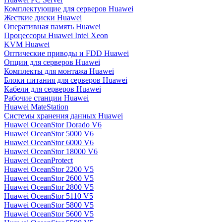
Комплектующие для серверов Huawei
Жесткие диски Huawei
Оперативная память Huawei
Процессоры Huawei Intel Xeon
KVM Huawei
Оптические приводы и FDD Huawei
Опции для серверов Huawei
Комплекты для монтажа Huawei
Блоки питания для серверов Huawei
Кабели для серверов Huawei
Рабочие станции Huawei
Huawei MateStation
Системы хранения данных Huawei
Huawei OceanStor Dorado V6
Huawei OceanStor 5000 V6
Huawei OceanStor 6000 V6
Huawei OceanStor 18000 V6
Huawei OceanProtect
Huawei OceanStor 2200 V5
Huawei OceanStor 2600 V5
Huawei OceanStor 2800 V5
Huawei OceanStor 5110 V5
Huawei OceanStor 5800 V5
Huawei OceanStor 5600 V5