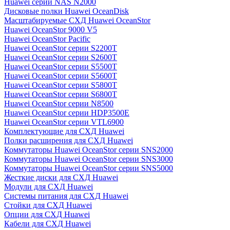
Huawei серии NAS N2000
Дисковые полки Huawei OceanDisk
Масштабируемые СХД Huawei OceanStor
Huawei OceanStor 9000 V5
Huawei OceanStor Pacific
Huawei OceanStor серии S2200T
Huawei OceanStor серии S2600T
Huawei OceanStor серии S5500T
Huawei OceanStor серии S5600T
Huawei OceanStor серии S5800T
Huawei OceanStor серии S6800T
Huawei OceanStor серии N8500
Huawei OceanStor серии HDP3500E
Huawei OceanStor серии VTL6900
Комплектующие для СХД Huawei
Полки расширения для СХД Huawei
Коммутаторы Huawei OceanStor серии SNS2000
Коммутаторы Huawei OceanStor серии SNS3000
Коммутаторы Huawei OceanStor серии SNS5000
Жесткие диски для СХД Huawei
Модули для СХД Huawei
Системы питания для СХД Huawei
Стойки для СХД Huawei
Опции для СХД Huawei
Кабели для СХД Huawei