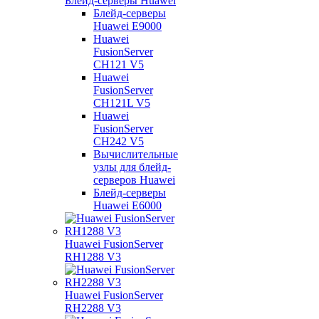
Блейд-серверы Huawei
Блейд-серверы
Huawei E9000
Huawei
FusionServer
CH121 V5
Huawei
FusionServer
CH121L V5
Huawei
FusionServer
CH242 V5
Вычислительные
узлы для блейд-
серверов Huawei
Блейд-серверы
Huawei E6000
Huawei FusionServer
RH1288 V3
Huawei FusionServer
RH2288 V3