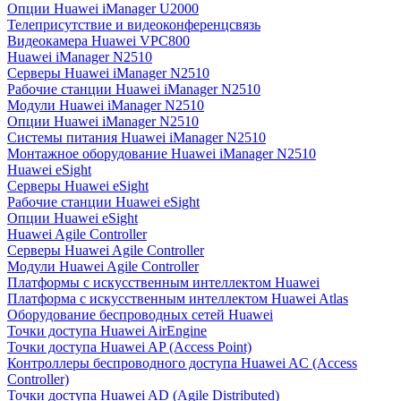
Опции Huawei iManager U2000
Телеприсутствие и видеоконференцсвязь
Видеокамера Huawei VPC800
Huawei iManager N2510
Серверы Huawei iManager N2510
Рабочие станции Huawei iManager N2510
Модули Huawei iManager N2510
Опции Huawei iManager N2510
Системы питания Huawei iManager N2510
Монтажное оборудование Huawei iManager N2510
Huawei eSight
Серверы Huawei eSight
Рабочие станции Huawei eSight
Опции Huawei eSight
Huawei Agile Controller
Серверы Huawei Agile Controller
Модули Huawei Agile Controller
Платформы с искусственным интеллектом Huawei
Платформа с искусственным интеллектом Huawei Atlas
Оборудование беспроводных сетей Huawei
Точки доступа Huawei AirEngine
Точки доступа Huawei AP (Access Point)
Контроллеры беспроводного доступа Huawei AC (Access
Controller)
Точки доступа Huawei AD (Agile Distributed)