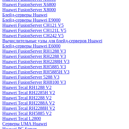
Huawei FusionServer X6800
Huawei FusionServer X8000
Блейд-серверы Huawei
Блейд-серверы Huawei E9000
Huawei FusionServer CH121 V5
Huawei FusionServer CH121L V5
Huawei FusionServer CH242 V5
Вычислительные узлы для блейд-серверов Huawei
Блейд-серверы Huawei E6000
Huawei FusionServer RH1288 V3
Huawei FusionServer RH2288 V3
Huawei FusionServer RH2288H V3
Huawei FusionServer RH5885 V3
Huawei FusionServer RH5885H V3
Huawei FusionServer 5288 V3
Huawei FusionServer RH8100 V3
Huawei Tecal RH1288 V2
Huawei Tecal RH2285H V2
Huawei Tecal RH2288 V2
Huawei Tecal RH2288A V2
Huawei Tecal RH2288H V2
Huawei Tecal RH5885 V2
Huawei Tecal L2800
Серверы UMA Huawei
Huawei PC Server