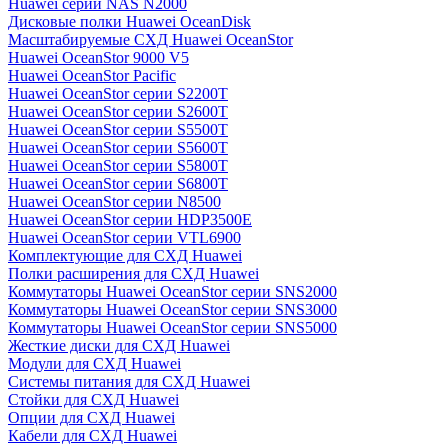
Huawei серии NAS N2000
Дисковые полки Huawei OceanDisk
Масштабируемые СХД Huawei OceanStor
Huawei OceanStor 9000 V5
Huawei OceanStor Pacific
Huawei OceanStor серии S2200T
Huawei OceanStor серии S2600T
Huawei OceanStor серии S5500T
Huawei OceanStor серии S5600T
Huawei OceanStor серии S5800T
Huawei OceanStor серии S6800T
Huawei OceanStor серии N8500
Huawei OceanStor серии HDP3500E
Huawei OceanStor серии VTL6900
Комплектующие для СХД Huawei
Полки расширения для СХД Huawei
Коммутаторы Huawei OceanStor серии SNS2000
Коммутаторы Huawei OceanStor серии SNS3000
Коммутаторы Huawei OceanStor серии SNS5000
Жесткие диски для СХД Huawei
Модули для СХД Huawei
Системы питания для СХД Huawei
Стойки для СХД Huawei
Опции для СХД Huawei
Кабели для СХД Huawei