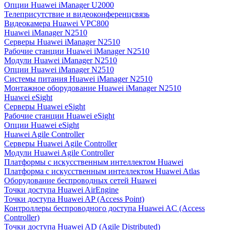
Опции Huawei iManager U2000
Телеприсутствие и видеоконференцсвязь
Видеокамера Huawei VPC800
Huawei iManager N2510
Серверы Huawei iManager N2510
Рабочие станции Huawei iManager N2510
Модули Huawei iManager N2510
Опции Huawei iManager N2510
Системы питания Huawei iManager N2510
Монтажное оборудование Huawei iManager N2510
Huawei eSight
Серверы Huawei eSight
Рабочие станции Huawei eSight
Опции Huawei eSight
Huawei Agile Controller
Серверы Huawei Agile Controller
Модули Huawei Agile Controller
Платформы с искусственным интеллектом Huawei
Платформа с искусственным интеллектом Huawei Atlas
Оборудование беспроводных сетей Huawei
Точки доступа Huawei AirEngine
Точки доступа Huawei AP (Access Point)
Контроллеры беспроводного доступа Huawei AC (Access
Controller)
Точки доступа Huawei AD (Agile Distributed)