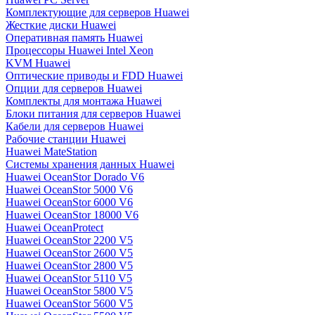
Комплектующие для серверов Huawei
Жесткие диски Huawei
Оперативная память Huawei
Процессоры Huawei Intel Xeon
KVM Huawei
Оптические приводы и FDD Huawei
Опции для серверов Huawei
Комплекты для монтажа Huawei
Блоки питания для серверов Huawei
Кабели для серверов Huawei
Рабочие станции Huawei
Huawei MateStation
Системы хранения данных Huawei
Huawei OceanStor Dorado V6
Huawei OceanStor 5000 V6
Huawei OceanStor 6000 V6
Huawei OceanStor 18000 V6
Huawei OceanProtect
Huawei OceanStor 2200 V5
Huawei OceanStor 2600 V5
Huawei OceanStor 2800 V5
Huawei OceanStor 5110 V5
Huawei OceanStor 5800 V5
Huawei OceanStor 5600 V5