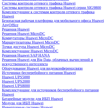
Системы контроля сетевого трафика Huawei
Системы контроля сетевого трафика Huawei серии SIG9800
Комплектующие к системам контроля сетевого трафика
Huawei
Безопасная рабочая платформа для мобильного офиса Huawei
AnyOffice
Решения Huawei
Решения Huawei MicroDC
Коммутаторы Huawei MicroDC
Маршрутизаторы Huawei MicroDC
Точки доступа Huawei MicroDC
Комплектующие Huawei MicroDC
Решения Huawei SAP HANA
Решения Huawei для Big Data, облачных вычислений и
искусственного интеллекта
Оборудование Huawei для видеоконференцсвязи
Источники бесперебойного питания Huawei
Huawei UPS5000
Huawei UPS2000
Huawei UPS8000
Комплектующие для источников бесперебойного питания
Huawei
Батарейные модули для ИБП Huawei
Модули для ИБП Huawei
Инверторные системы Huawei