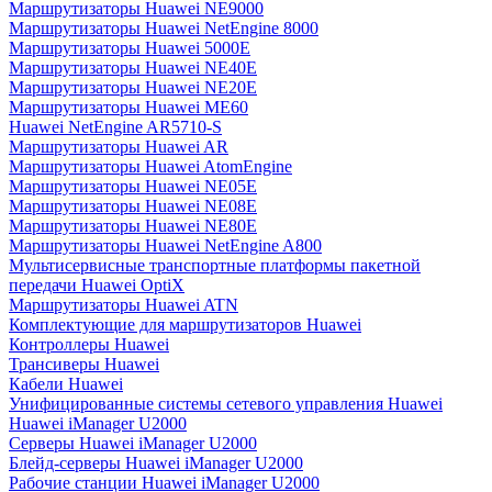
Маршрутизаторы Huawei NE9000
Маршрутизаторы Huawei NetEngine 8000
Маршрутизаторы Huawei 5000E
Маршрутизаторы Huawei NE40E
Маршрутизаторы Huawei NE20E
Маршрутизаторы Huawei ME60
Huawei NetEngine AR5710-S
Маршрутизаторы Huawei AR
Маршрутизаторы Huawei AtomEngine
Маршрутизаторы Huawei NE05E
Маршрутизаторы Huawei NE08E
Маршрутизаторы Huawei NE80E
Маршрутизаторы Huawei NetEngine A800
Мультисервисные транспортные платформы пакетной
передачи Huawei OptiX
Маршрутизаторы Huawei ATN
Комплектующие для маршрутизаторов Huawei
Контроллеры Huawei
Трансиверы Huawei
Кабели Huawei
Унифицированные системы сетевого управления Huawei
Huawei iManager U2000
Серверы Huawei iManager U2000
Блейд-серверы Huawei iManager U2000
Рабочие станции Huawei iManager U2000