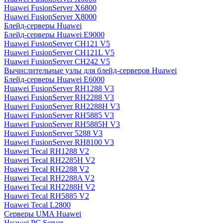
Huawei FusionServer X6800
Huawei FusionServer X8000
Блейд-серверы Huawei
Блейд-серверы Huawei E9000
Huawei FusionServer CH121 V5
Huawei FusionServer CH121L V5
Huawei FusionServer CH242 V5
Вычислительные узлы для блейд-серверов Huawei
Блейд-серверы Huawei E6000
Huawei FusionServer RH1288 V3
Huawei FusionServer RH2288 V3
Huawei FusionServer RH2288H V3
Huawei FusionServer RH5885 V3
Huawei FusionServer RH5885H V3
Huawei FusionServer 5288 V3
Huawei FusionServer RH8100 V3
Huawei Tecal RH1288 V2
Huawei Tecal RH2285H V2
Huawei Tecal RH2288 V2
Huawei Tecal RH2288A V2
Huawei Tecal RH2288H V2
Huawei Tecal RH5885 V2
Huawei Tecal L2800
Серверы UMA Huawei
Huawei PC Server