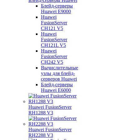
Блейд-серверы Huawei
Блейд-серверы
Huawei E9000
Huawei
FusionServer
CH121 V5
Huawei
FusionServer
CH121L V5
Huawei
FusionServer
CH242 V5
Вычислительные
узлы для блейд-
серверов Huawei
Блейд-серверы
Huawei E6000
Huawei FusionServer
RH1288 V3
Huawei FusionServer
RH2288 V3