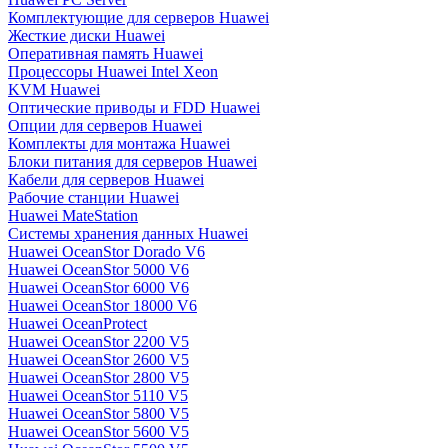
Комплектующие для серверов Huawei
Жесткие диски Huawei
Оперативная память Huawei
Процессоры Huawei Intel Xeon
KVM Huawei
Оптические приводы и FDD Huawei
Опции для серверов Huawei
Комплекты для монтажа Huawei
Блоки питания для серверов Huawei
Кабели для серверов Huawei
Рабочие станции Huawei
Huawei MateStation
Системы хранения данных Huawei
Huawei OceanStor Dorado V6
Huawei OceanStor 5000 V6
Huawei OceanStor 6000 V6
Huawei OceanStor 18000 V6
Huawei OceanProtect
Huawei OceanStor 2200 V5
Huawei OceanStor 2600 V5
Huawei OceanStor 2800 V5
Huawei OceanStor 5110 V5
Huawei OceanStor 5800 V5
Huawei OceanStor 5600 V5