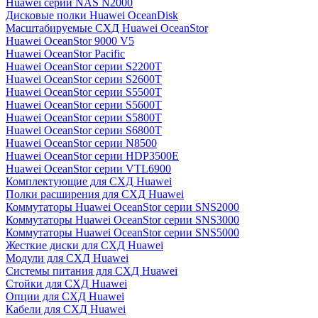
Huawei серии NAS N2000
Дисковые полки Huawei OceanDisk
Масштабируемые СХД Huawei OceanStor
Huawei OceanStor 9000 V5
Huawei OceanStor Pacific
Huawei OceanStor серии S2200T
Huawei OceanStor серии S2600T
Huawei OceanStor серии S5500T
Huawei OceanStor серии S5600T
Huawei OceanStor серии S5800T
Huawei OceanStor серии S6800T
Huawei OceanStor серии N8500
Huawei OceanStor серии HDP3500E
Huawei OceanStor серии VTL6900
Комплектующие для СХД Huawei
Полки расширения для СХД Huawei
Коммутаторы Huawei OceanStor серии SNS2000
Коммутаторы Huawei OceanStor серии SNS3000
Коммутаторы Huawei OceanStor серии SNS5000
Жесткие диски для СХД Huawei
Модули для СХД Huawei
Системы питания для СХД Huawei
Стойки для СХД Huawei
Опции для СХД Huawei
Кабели для СХД Huawei