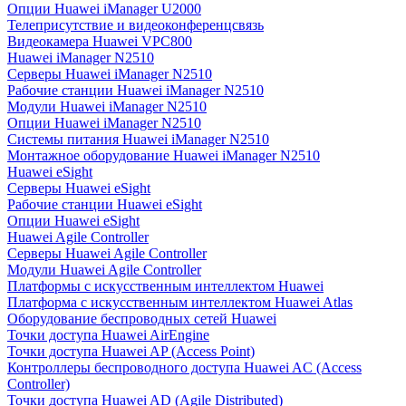
Опции Huawei iManager U2000
Телеприсутствие и видеоконференцсвязь
Видеокамера Huawei VPC800
Huawei iManager N2510
Серверы Huawei iManager N2510
Рабочие станции Huawei iManager N2510
Модули Huawei iManager N2510
Опции Huawei iManager N2510
Системы питания Huawei iManager N2510
Монтажное оборудование Huawei iManager N2510
Huawei eSight
Серверы Huawei eSight
Рабочие станции Huawei eSight
Опции Huawei eSight
Huawei Agile Controller
Серверы Huawei Agile Controller
Модули Huawei Agile Controller
Платформы с искусственным интеллектом Huawei
Платформа с искусственным интеллектом Huawei Atlas
Оборудование беспроводных сетей Huawei
Точки доступа Huawei AirEngine
Точки доступа Huawei AP (Access Point)
Контроллеры беспроводного доступа Huawei AC (Access
Controller)
Точки доступа Huawei AD (Agile Distributed)