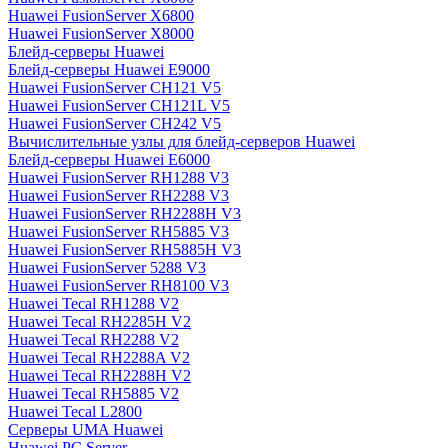
Huawei FusionServer X6800
Huawei FusionServer X8000
Блейд-серверы Huawei
Блейд-серверы Huawei E9000
Huawei FusionServer CH121 V5
Huawei FusionServer CH121L V5
Huawei FusionServer CH242 V5
Вычислительные узлы для блейд-серверов Huawei
Блейд-серверы Huawei E6000
Huawei FusionServer RH1288 V3
Huawei FusionServer RH2288 V3
Huawei FusionServer RH2288H V3
Huawei FusionServer RH5885 V3
Huawei FusionServer RH5885H V3
Huawei FusionServer 5288 V3
Huawei FusionServer RH8100 V3
Huawei Tecal RH1288 V2
Huawei Tecal RH2285H V2
Huawei Tecal RH2288 V2
Huawei Tecal RH2288A V2
Huawei Tecal RH2288H V2
Huawei Tecal RH5885 V2
Huawei Tecal L2800
Серверы UMA Huawei
Huawei PC Server