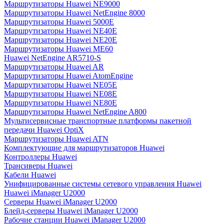
Маршрутизаторы Huawei NE9000
Маршрутизаторы Huawei NetEngine 8000
Маршрутизаторы Huawei 5000E
Маршрутизаторы Huawei NE40E
Маршрутизаторы Huawei NE20E
Маршрутизаторы Huawei ME60
Huawei NetEngine AR5710-S
Маршрутизаторы Huawei AR
Маршрутизаторы Huawei AtomEngine
Маршрутизаторы Huawei NE05E
Маршрутизаторы Huawei NE08E
Маршрутизаторы Huawei NE80E
Маршрутизаторы Huawei NetEngine A800
Мультисервисные транспортные платформы пакетной
передачи Huawei OptiX
Маршрутизаторы Huawei ATN
Комплектующие для маршрутизаторов Huawei
Контроллеры Huawei
Трансиверы Huawei
Кабели Huawei
Унифицированные системы сетевого управления Huawei
Huawei iManager U2000
Серверы Huawei iManager U2000
Блейд-серверы Huawei iManager U2000
Рабочие станции Huawei iManager U2000