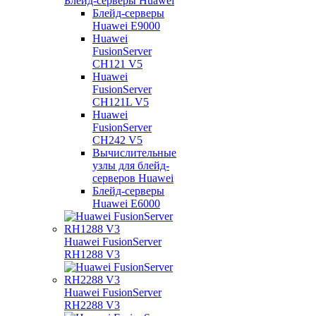
Блейд-серверы Huawei
Блейд-серверы
Huawei E9000
Huawei
FusionServer
CH121 V5
Huawei
FusionServer
CH121L V5
Huawei
FusionServer
CH242 V5
Вычислительные
узлы для блейд-
серверов Huawei
Блейд-серверы
Huawei E6000
Huawei FusionServer
RH1288 V3
Huawei FusionServer
RH2288 V3