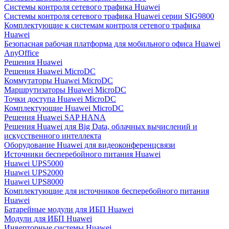
Системы контроля сетевого трафика Huawei
Системы контроля сетевого трафика Huawei серии SIG9800
Комплектующие к системам контроля сетевого трафика
Huawei
Безопасная рабочая платформа для мобильного офиса Huawei
AnyOffice
Решения Huawei
Решения Huawei MicroDC
Коммутаторы Huawei MicroDC
Маршрутизаторы Huawei MicroDC
Точки доступа Huawei MicroDC
Комплектующие Huawei MicroDC
Решения Huawei SAP HANA
Решения Huawei для Big Data, облачных вычислений и
искусственного интеллекта
Оборудование Huawei для видеоконференцсвязи
Источники бесперебойного питания Huawei
Huawei UPS5000
Huawei UPS2000
Huawei UPS8000
Комплектующие для источников бесперебойного питания
Huawei
Батарейные модули для ИБП Huawei
Модули для ИБП Huawei
Инверторные системы Huawei