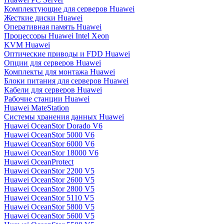
Комплектующие для серверов Huawei
Жесткие диски Huawei
Оперативная память Huawei
Процессоры Huawei Intel Xeon
KVM Huawei
Оптические приводы и FDD Huawei
Опции для серверов Huawei
Комплекты для монтажа Huawei
Блоки питания для серверов Huawei
Кабели для серверов Huawei
Рабочие станции Huawei
Huawei MateStation
Системы хранения данных Huawei
Huawei OceanStor Dorado V6
Huawei OceanStor 5000 V6
Huawei OceanStor 6000 V6
Huawei OceanStor 18000 V6
Huawei OceanProtect
Huawei OceanStor 2200 V5
Huawei OceanStor 2600 V5
Huawei OceanStor 2800 V5
Huawei OceanStor 5110 V5
Huawei OceanStor 5800 V5
Huawei OceanStor 5600 V5