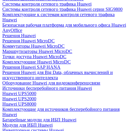
Системы контроля сетевого трафика Huawei
Системы контроля сетевого трафика Huawei серии SIG9800
Комплектующие к системам контроля сетевого трафика
Huawei
Безопасная рабочая платформа для мобильного офиса Huawei
AnyOffice
Решения Huawei
Решения Huawei MicroDC
Коммутаторы Huawei MicroDC
Маршрутизаторы Huawei MicroDC
Точки доступа Huawei MicroDC
Комплектующие Huawei MicroDC
Решения Huawei SAP HANA
Решения Huawei для Big Data, облачных вычислений и
искусственного интеллекта
Оборудование Huawei для видеоконференцсвязи
Источники бесперебойного питания Huawei
Huawei UPS5000
Huawei UPS2000
Huawei UPS8000
Комплектующие для источников бесперебойного питания
Huawei
Батарейные модули для ИБП Huawei
Модули для ИБП Huawei
Инверторные системы Huawei