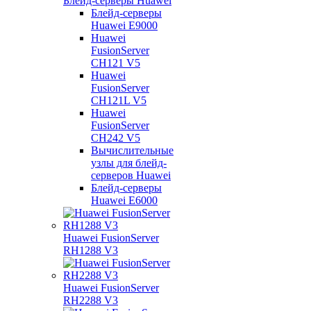
Блейд-серверы Huawei
Блейд-серверы
Huawei E9000
Huawei
FusionServer
CH121 V5
Huawei
FusionServer
CH121L V5
Huawei
FusionServer
CH242 V5
Вычислительные
узлы для блейд-
серверов Huawei
Блейд-серверы
Huawei E6000
Huawei FusionServer
RH1288 V3
Huawei FusionServer
RH2288 V3