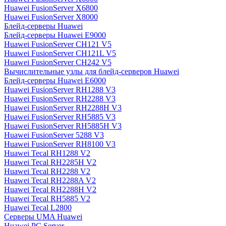
Huawei FusionServer X6800
Huawei FusionServer X8000
Блейд-серверы Huawei
Блейд-серверы Huawei E9000
Huawei FusionServer CH121 V5
Huawei FusionServer CH121L V5
Huawei FusionServer CH242 V5
Вычислительные узлы для блейд-серверов Huawei
Блейд-серверы Huawei E6000
Huawei FusionServer RH1288 V3
Huawei FusionServer RH2288 V3
Huawei FusionServer RH2288H V3
Huawei FusionServer RH5885 V3
Huawei FusionServer RH5885H V3
Huawei FusionServer 5288 V3
Huawei FusionServer RH8100 V3
Huawei Tecal RH1288 V2
Huawei Tecal RH2285H V2
Huawei Tecal RH2288 V2
Huawei Tecal RH2288A V2
Huawei Tecal RH2288H V2
Huawei Tecal RH5885 V2
Huawei Tecal L2800
Серверы UMA Huawei
Huawei PC Server