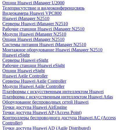
Опции Huawei iManager U2000
Телеприсутствие и видеоконференцсвязь
Видеокамера Huawei VPC800
Huawei iManager N2510
Серверы Huawei iManager N2510
Рабочие станции Huawei iManager N2510
Модули Huawei iManager N2510
Опции Huawei iManager N2510
Системы питания Huawei iManager N2510
Монтажное оборудование Huawei iManager N2510
Huawei eSight
Серверы Huawei eSight
Рабочие станции Huawei eSight
Опции Huawei eSight
Huawei Agile Controller
Серверы Huawei Agile Controller
Модули Huawei Agile Controller
Платформы с искусственным интеллектом Huawei
Платформа с искусственным интеллектом Huawei Atlas
Оборудование беспроводных сетей Huawei
Точки доступа Huawei AirEngine
Точки доступа Huawei AP (Access Point)
Контроллеры беспроводного доступа Huawei AC (Access
Controller)
Точки доступа Huawei AD (Agile Distributed)