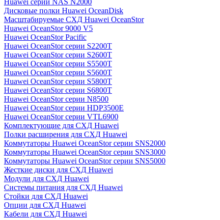
Huawei серии NAS N2000
Дисковые полки Huawei OceanDisk
Масштабируемые СХД Huawei OceanStor
Huawei OceanStor 9000 V5
Huawei OceanStor Pacific
Huawei OceanStor серии S2200T
Huawei OceanStor серии S2600T
Huawei OceanStor серии S5500T
Huawei OceanStor серии S5600T
Huawei OceanStor серии S5800T
Huawei OceanStor серии S6800T
Huawei OceanStor серии N8500
Huawei OceanStor серии HDP3500E
Huawei OceanStor серии VTL6900
Комплектующие для СХД Huawei
Полки расширения для СХД Huawei
Коммутаторы Huawei OceanStor серии SNS2000
Коммутаторы Huawei OceanStor серии SNS3000
Коммутаторы Huawei OceanStor серии SNS5000
Жесткие диски для СХД Huawei
Модули для СХД Huawei
Системы питания для СХД Huawei
Стойки для СХД Huawei
Опции для СХД Huawei
Кабели для СХД Huawei