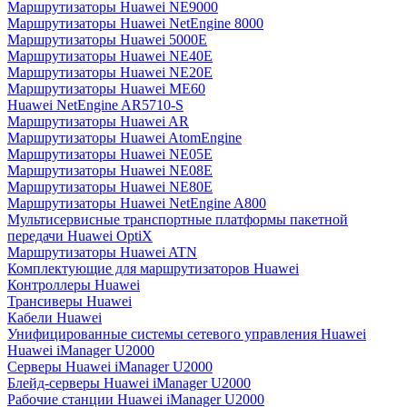
Маршрутизаторы Huawei NE9000
Маршрутизаторы Huawei NetEngine 8000
Маршрутизаторы Huawei 5000E
Маршрутизаторы Huawei NE40E
Маршрутизаторы Huawei NE20E
Маршрутизаторы Huawei ME60
Huawei NetEngine AR5710-S
Маршрутизаторы Huawei AR
Маршрутизаторы Huawei AtomEngine
Маршрутизаторы Huawei NE05E
Маршрутизаторы Huawei NE08E
Маршрутизаторы Huawei NE80E
Маршрутизаторы Huawei NetEngine A800
Мультисервисные транспортные платформы пакетной
передачи Huawei OptiX
Маршрутизаторы Huawei ATN
Комплектующие для маршрутизаторов Huawei
Контроллеры Huawei
Трансиверы Huawei
Кабели Huawei
Унифицированные системы сетевого управления Huawei
Huawei iManager U2000
Серверы Huawei iManager U2000
Блейд-серверы Huawei iManager U2000
Рабочие станции Huawei iManager U2000