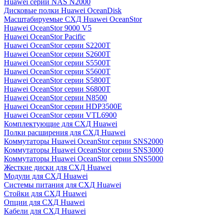
Huawei серии NAS N2000
Дисковые полки Huawei OceanDisk
Масштабируемые СХД Huawei OceanStor
Huawei OceanStor 9000 V5
Huawei OceanStor Pacific
Huawei OceanStor серии S2200T
Huawei OceanStor серии S2600T
Huawei OceanStor серии S5500T
Huawei OceanStor серии S5600T
Huawei OceanStor серии S5800T
Huawei OceanStor серии S6800T
Huawei OceanStor серии N8500
Huawei OceanStor серии HDP3500E
Huawei OceanStor серии VTL6900
Комплектующие для СХД Huawei
Полки расширения для СХД Huawei
Коммутаторы Huawei OceanStor серии SNS2000
Коммутаторы Huawei OceanStor серии SNS3000
Коммутаторы Huawei OceanStor серии SNS5000
Жесткие диски для СХД Huawei
Модули для СХД Huawei
Системы питания для СХД Huawei
Стойки для СХД Huawei
Опции для СХД Huawei
Кабели для СХД Huawei