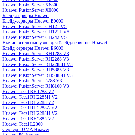
Huawei FusionServer X6800
Huawei FusionServer X8000
Блейд-серверы Huawei
Блейд-серверы Huawei E9000
Huawei FusionServer CH121 V5
Huawei FusionServer CH121L V5
Huawei FusionServer CH242 V5
Вычислительные узлы для блейд-серверов Huawei
Блейд-серверы Huawei E6000
Huawei FusionServer RH1288 V3
Huawei FusionServer RH2288 V3
Huawei FusionServer RH2288H V3
Huawei FusionServer RH5885 V3
Huawei FusionServer RH5885H V3
Huawei FusionServer 5288 V3
Huawei FusionServer RH8100 V3
Huawei Tecal RH1288 V2
Huawei Tecal RH2285H V2
Huawei Tecal RH2288 V2
Huawei Tecal RH2288A V2
Huawei Tecal RH2288H V2
Huawei Tecal RH5885 V2
Huawei Tecal L2800
Серверы UMA Huawei
Huawei PC Server