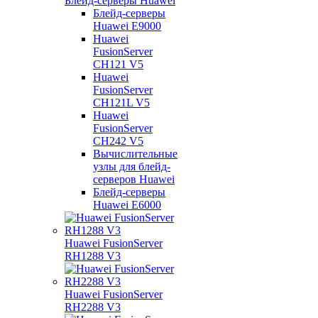
Блейд-серверы Huawei
Блейд-серверы
Huawei E9000
Huawei
FusionServer
CH121 V5
Huawei
FusionServer
CH121L V5
Huawei
FusionServer
CH242 V5
Вычислительные
узлы для блейд-
серверов Huawei
Блейд-серверы
Huawei E6000
Huawei FusionServer
RH1288 V3
Huawei FusionServer
RH2288 V3