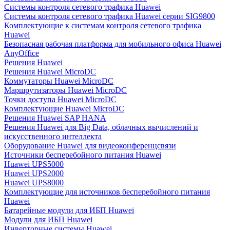
Системы контроля сетевого трафика Huawei
Системы контроля сетевого трафика Huawei серии SIG9800
Комплектующие к системам контроля сетевого трафика
Huawei
Безопасная рабочая платформа для мобильного офиса Huawei
AnyOffice
Решения Huawei
Решения Huawei MicroDC
Коммутаторы Huawei MicroDC
Маршрутизаторы Huawei MicroDC
Точки доступа Huawei MicroDC
Комплектующие Huawei MicroDC
Решения Huawei SAP HANA
Решения Huawei для Big Data, облачных вычислений и
искусственного интеллекта
Оборудование Huawei для видеоконференцсвязи
Источники бесперебойного питания Huawei
Huawei UPS5000
Huawei UPS2000
Huawei UPS8000
Комплектующие для источников бесперебойного питания
Huawei
Батарейные модули для ИБП Huawei
Модули для ИБП Huawei
Инверторные системы Huawei