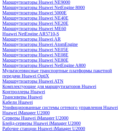
Маршрутизаторы Huawei NE9000
Маршрутизаторы Huawei NetEngine 8000
Маршрутизаторы Huawei 5000E
Маршрутизаторы Huawei NE40E
Маршрутизаторы Huawei NE20E
Маршрутизаторы Huawei ME60
Huawei NetEngine AR5710-S
Маршрутизаторы Huawei AR
Маршрутизаторы Huawei AtomEngine
Маршрутизаторы Huawei NE05E
Маршрутизаторы Huawei NE08E
Маршрутизаторы Huawei NE80E
Маршрутизаторы Huawei NetEngine A800
Мультисервисные транспортные платформы пакетной
передачи Huawei OptiX
Маршрутизаторы Huawei ATN
Комплектующие для маршрутизаторов Huawei
Контроллеры Huawei
Трансиверы Huawei
Кабели Huawei
Унифицированные системы сетевого управления Huawei
Huawei iManager U2000
Серверы Huawei iManager U2000
Блейд-серверы Huawei iManager U2000
Рабочие станции Huawei iManager U2000