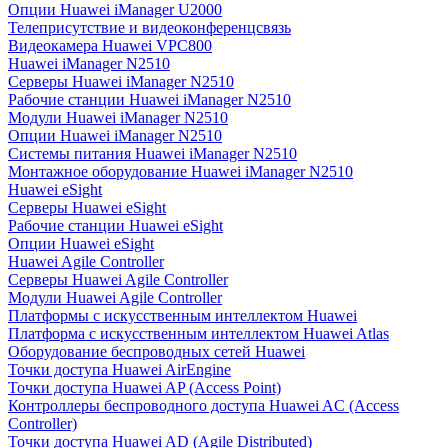
Опции Huawei iManager U2000
Телеприсутствие и видеоконференцсвязь
Видеокамера Huawei VPC800
Huawei iManager N2510
Серверы Huawei iManager N2510
Рабочие станции Huawei iManager N2510
Модули Huawei iManager N2510
Опции Huawei iManager N2510
Системы питания Huawei iManager N2510
Монтажное оборудование Huawei iManager N2510
Huawei eSight
Серверы Huawei eSight
Рабочие станции Huawei eSight
Опции Huawei eSight
Huawei Agile Controller
Серверы Huawei Agile Controller
Модули Huawei Agile Controller
Платформы с искусственным интеллектом Huawei
Платформа с искусственным интеллектом Huawei Atlas
Оборудование беспроводных сетей Huawei
Точки доступа Huawei AirEngine
Точки доступа Huawei AP (Access Point)
Контроллеры беспроводного доступа Huawei AC (Access
Controller)
Точки доступа Huawei AD (Agile Distributed)