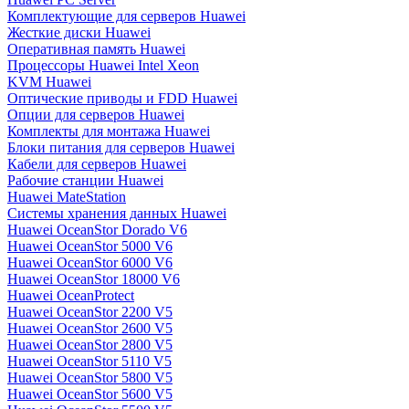
Комплектующие для серверов Huawei
Жесткие диски Huawei
Оперативная память Huawei
Процессоры Huawei Intel Xeon
KVM Huawei
Оптические приводы и FDD Huawei
Опции для серверов Huawei
Комплекты для монтажа Huawei
Блоки питания для серверов Huawei
Кабели для серверов Huawei
Рабочие станции Huawei
Huawei MateStation
Системы хранения данных Huawei
Huawei OceanStor Dorado V6
Huawei OceanStor 5000 V6
Huawei OceanStor 6000 V6
Huawei OceanStor 18000 V6
Huawei OceanProtect
Huawei OceanStor 2200 V5
Huawei OceanStor 2600 V5
Huawei OceanStor 2800 V5
Huawei OceanStor 5110 V5
Huawei OceanStor 5800 V5
Huawei OceanStor 5600 V5