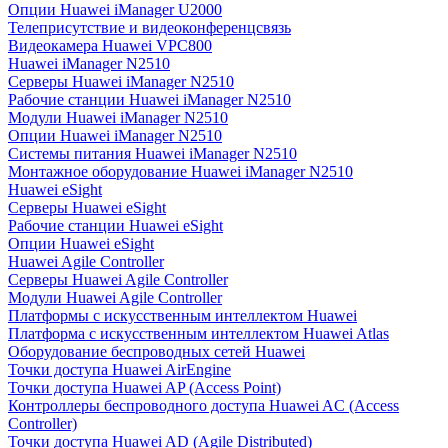
Опции Huawei iManager U2000
Телеприсутствие и видеоконференцсвязь
Видеокамера Huawei VPC800
Huawei iManager N2510
Серверы Huawei iManager N2510
Рабочие станции Huawei iManager N2510
Модули Huawei iManager N2510
Опции Huawei iManager N2510
Системы питания Huawei iManager N2510
Монтажное оборудование Huawei iManager N2510
Huawei eSight
Серверы Huawei eSight
Рабочие станции Huawei eSight
Опции Huawei eSight
Huawei Agile Controller
Серверы Huawei Agile Controller
Модули Huawei Agile Controller
Платформы с искусственным интеллектом Huawei
Платформа с искусственным интеллектом Huawei Atlas
Оборудование беспроводных сетей Huawei
Точки доступа Huawei AirEngine
Точки доступа Huawei AP (Access Point)
Контроллеры беспроводного доступа Huawei AC (Access
Controller)
Точки доступа Huawei AD (Agile Distributed)