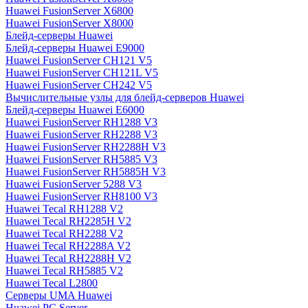
Huawei FusionServer X6800
Huawei FusionServer X8000
Блейд-серверы Huawei
Блейд-серверы Huawei E9000
Huawei FusionServer CH121 V5
Huawei FusionServer CH121L V5
Huawei FusionServer CH242 V5
Вычислительные узлы для блейд-серверов Huawei
Блейд-серверы Huawei E6000
Huawei FusionServer RH1288 V3
Huawei FusionServer RH2288 V3
Huawei FusionServer RH2288H V3
Huawei FusionServer RH5885 V3
Huawei FusionServer RH5885H V3
Huawei FusionServer 5288 V3
Huawei FusionServer RH8100 V3
Huawei Tecal RH1288 V2
Huawei Tecal RH2285H V2
Huawei Tecal RH2288 V2
Huawei Tecal RH2288A V2
Huawei Tecal RH2288H V2
Huawei Tecal RH5885 V2
Huawei Tecal L2800
Серверы UMA Huawei
Huawei PC Server