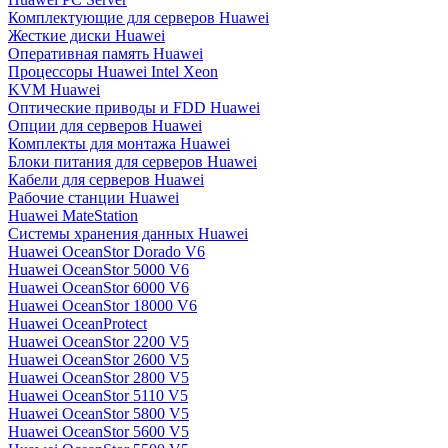
Комплектующие для серверов Huawei
Жесткие диски Huawei
Оперативная память Huawei
Процессоры Huawei Intel Xeon
KVM Huawei
Оптические приводы и FDD Huawei
Опции для серверов Huawei
Комплекты для монтажа Huawei
Блоки питания для серверов Huawei
Кабели для серверов Huawei
Рабочие станции Huawei
Huawei MateStation
Системы хранения данных Huawei
Huawei OceanStor Dorado V6
Huawei OceanStor 5000 V6
Huawei OceanStor 6000 V6
Huawei OceanStor 18000 V6
Huawei OceanProtect
Huawei OceanStor 2200 V5
Huawei OceanStor 2600 V5
Huawei OceanStor 2800 V5
Huawei OceanStor 5110 V5
Huawei OceanStor 5800 V5
Huawei OceanStor 5600 V5