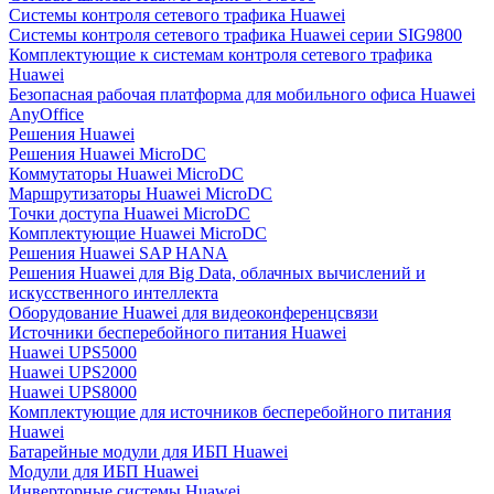
Системы контроля сетевого трафика Huawei
Системы контроля сетевого трафика Huawei серии SIG9800
Комплектующие к системам контроля сетевого трафика
Huawei
Безопасная рабочая платформа для мобильного офиса Huawei
AnyOffice
Решения Huawei
Решения Huawei MicroDC
Коммутаторы Huawei MicroDC
Маршрутизаторы Huawei MicroDC
Точки доступа Huawei MicroDC
Комплектующие Huawei MicroDC
Решения Huawei SAP HANA
Решения Huawei для Big Data, облачных вычислений и
искусственного интеллекта
Оборудование Huawei для видеоконференцсвязи
Источники бесперебойного питания Huawei
Huawei UPS5000
Huawei UPS2000
Huawei UPS8000
Комплектующие для источников бесперебойного питания
Huawei
Батарейные модули для ИБП Huawei
Модули для ИБП Huawei
Инверторные системы Huawei