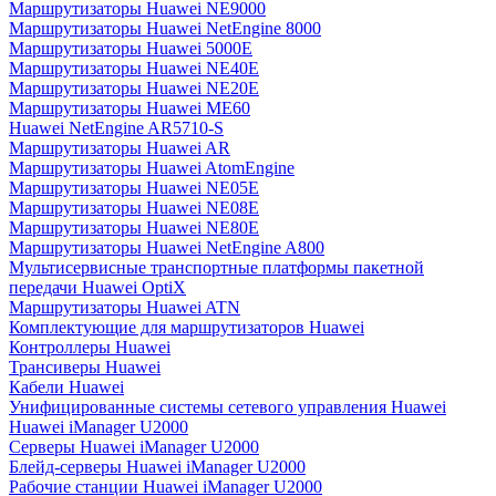
Маршрутизаторы Huawei NE9000
Маршрутизаторы Huawei NetEngine 8000
Маршрутизаторы Huawei 5000E
Маршрутизаторы Huawei NE40E
Маршрутизаторы Huawei NE20E
Маршрутизаторы Huawei ME60
Huawei NetEngine AR5710-S
Маршрутизаторы Huawei AR
Маршрутизаторы Huawei AtomEngine
Маршрутизаторы Huawei NE05E
Маршрутизаторы Huawei NE08E
Маршрутизаторы Huawei NE80E
Маршрутизаторы Huawei NetEngine A800
Мультисервисные транспортные платформы пакетной
передачи Huawei OptiX
Маршрутизаторы Huawei ATN
Комплектующие для маршрутизаторов Huawei
Контроллеры Huawei
Трансиверы Huawei
Кабели Huawei
Унифицированные системы сетевого управления Huawei
Huawei iManager U2000
Серверы Huawei iManager U2000
Блейд-серверы Huawei iManager U2000
Рабочие станции Huawei iManager U2000