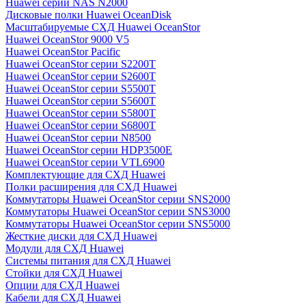
Huawei серии NAS N2000
Дисковые полки Huawei OceanDisk
Масштабируемые СХД Huawei OceanStor
Huawei OceanStor 9000 V5
Huawei OceanStor Pacific
Huawei OceanStor серии S2200T
Huawei OceanStor серии S2600T
Huawei OceanStor серии S5500T
Huawei OceanStor серии S5600T
Huawei OceanStor серии S5800T
Huawei OceanStor серии S6800T
Huawei OceanStor серии N8500
Huawei OceanStor серии HDP3500E
Huawei OceanStor серии VTL6900
Комплектующие для СХД Huawei
Полки расширения для СХД Huawei
Коммутаторы Huawei OceanStor серии SNS2000
Коммутаторы Huawei OceanStor серии SNS3000
Коммутаторы Huawei OceanStor серии SNS5000
Жесткие диски для СХД Huawei
Модули для СХД Huawei
Системы питания для СХД Huawei
Стойки для СХД Huawei
Опции для СХД Huawei
Кабели для СХД Huawei