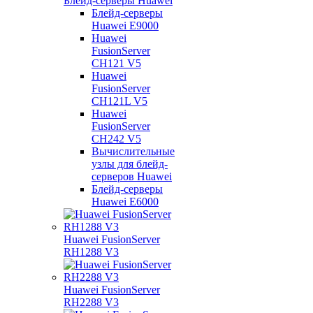
Блейд-серверы Huawei
Блейд-серверы
Huawei E9000
Huawei
FusionServer
CH121 V5
Huawei
FusionServer
CH121L V5
Huawei
FusionServer
CH242 V5
Вычислительные
узлы для блейд-
серверов Huawei
Блейд-серверы
Huawei E6000
Huawei FusionServer
RH1288 V3
Huawei FusionServer
RH2288 V3