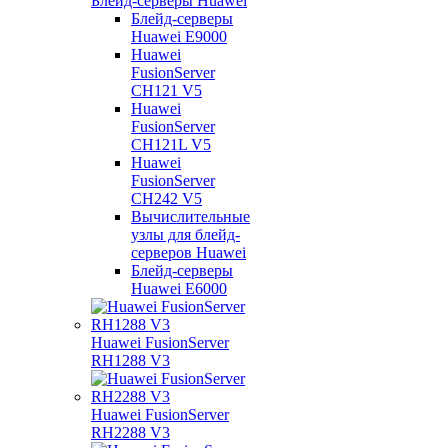
Блейд-серверы Huawei
Блейд-серверы
Huawei E9000
Huawei
FusionServer
CH121 V5
Huawei
FusionServer
CH121L V5
Huawei
FusionServer
CH242 V5
Вычислительные
узлы для блейд-
серверов Huawei
Блейд-серверы
Huawei E6000
Huawei FusionServer
RH1288 V3
Huawei FusionServer
RH2288 V3