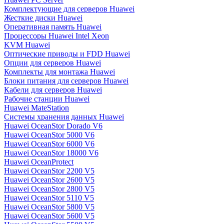
Комплектующие для серверов Huawei
Жесткие диски Huawei
Оперативная память Huawei
Процессоры Huawei Intel Xeon
KVM Huawei
Оптические приводы и FDD Huawei
Опции для серверов Huawei
Комплекты для монтажа Huawei
Блоки питания для серверов Huawei
Кабели для серверов Huawei
Рабочие станции Huawei
Huawei MateStation
Системы хранения данных Huawei
Huawei OceanStor Dorado V6
Huawei OceanStor 5000 V6
Huawei OceanStor 6000 V6
Huawei OceanStor 18000 V6
Huawei OceanProtect
Huawei OceanStor 2200 V5
Huawei OceanStor 2600 V5
Huawei OceanStor 2800 V5
Huawei OceanStor 5110 V5
Huawei OceanStor 5800 V5
Huawei OceanStor 5600 V5