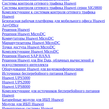
Системы контроля сетевого трафика Huawei
Системы контроля сетевого трафика Huawei серии SIG9800
Комплектующие к системам контроля сетевого трафика
Huawei
Безопасная рабочая платформа для мобильного офиса Huawei
AnyOffice
Решения Huawei
Решения Huawei MicroDC
Коммутаторы Huawei MicroDC
Маршрутизаторы Huawei MicroDC
Точки доступа Huawei MicroDC
Комплектующие Huawei MicroDC
Решения Huawei SAP HANA
Решения Huawei для Big Data, облачных вычислений и
искусственного интеллекта
Оборудование Huawei для видеоконференцсвязи
Источники бесперебойного питания Huawei
Huawei UPS5000
Huawei UPS2000
Huawei UPS8000
Комплектующие для источников бесперебойного питания
Huawei
Батарейные модули для ИБП Huawei
Модули для ИБП Huawei
Инверторные системы Huawei