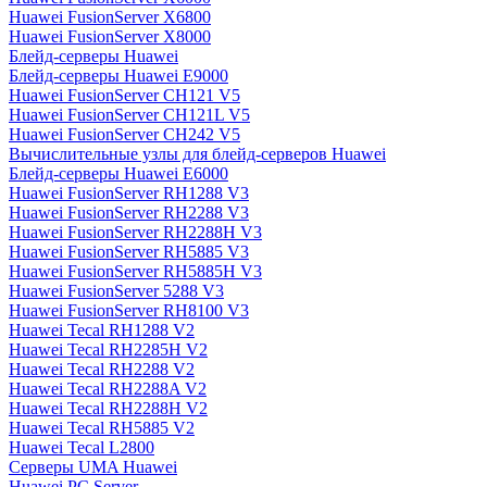
Huawei FusionServer X6800
Huawei FusionServer X8000
Блейд-серверы Huawei
Блейд-серверы Huawei E9000
Huawei FusionServer CH121 V5
Huawei FusionServer CH121L V5
Huawei FusionServer CH242 V5
Вычислительные узлы для блейд-серверов Huawei
Блейд-серверы Huawei E6000
Huawei FusionServer RH1288 V3
Huawei FusionServer RH2288 V3
Huawei FusionServer RH2288H V3
Huawei FusionServer RH5885 V3
Huawei FusionServer RH5885H V3
Huawei FusionServer 5288 V3
Huawei FusionServer RH8100 V3
Huawei Tecal RH1288 V2
Huawei Tecal RH2285H V2
Huawei Tecal RH2288 V2
Huawei Tecal RH2288A V2
Huawei Tecal RH2288H V2
Huawei Tecal RH5885 V2
Huawei Tecal L2800
Серверы UMA Huawei
Huawei PC Server