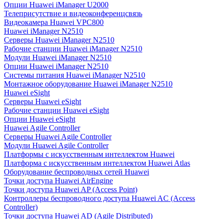
Опции Huawei iManager U2000
Телеприсутствие и видеоконференцсвязь
Видеокамера Huawei VPC800
Huawei iManager N2510
Серверы Huawei iManager N2510
Рабочие станции Huawei iManager N2510
Модули Huawei iManager N2510
Опции Huawei iManager N2510
Системы питания Huawei iManager N2510
Монтажное оборудование Huawei iManager N2510
Huawei eSight
Серверы Huawei eSight
Рабочие станции Huawei eSight
Опции Huawei eSight
Huawei Agile Controller
Серверы Huawei Agile Controller
Модули Huawei Agile Controller
Платформы с искусственным интеллектом Huawei
Платформа с искусственным интеллектом Huawei Atlas
Оборудование беспроводных сетей Huawei
Точки доступа Huawei AirEngine
Точки доступа Huawei AP (Access Point)
Контроллеры беспроводного доступа Huawei AC (Access
Controller)
Точки доступа Huawei AD (Agile Distributed)