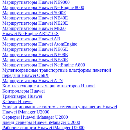
Маршрутизаторы Huawei NE9000
Маршрутизаторы Huawei NetEngine 8000
Маршрутизаторы Huawei 5000E
Маршрутизаторы Huawei NE40E
Маршрутизаторы Huawei NE20E
Маршрутизаторы Huawei ME60
Huawei NetEngine AR5710-S
Маршрутизаторы Huawei AR
Маршрутизаторы Huawei AtomEngine
Маршрутизаторы Huawei NE05E
Маршрутизаторы Huawei NE08E
Маршрутизаторы Huawei NE80E
Маршрутизаторы Huawei NetEngine A800
Мультисервисные транспортные платформы пакетной
передачи Huawei OptiX
Маршрутизаторы Huawei ATN
Комплектующие для маршрутизаторов Huawei
Контроллеры Huawei
Трансиверы Huawei
Кабели Huawei
Унифицированные системы сетевого управления Huawei
Huawei iManager U2000
Серверы Huawei iManager U2000
Блейд-серверы Huawei iManager U2000
Рабочие станции Huawei iManager U2000