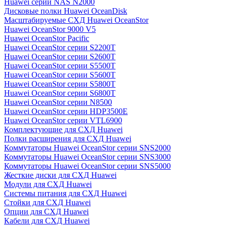
Huawei серии NAS N2000
Дисковые полки Huawei OceanDisk
Масштабируемые СХД Huawei OceanStor
Huawei OceanStor 9000 V5
Huawei OceanStor Pacific
Huawei OceanStor серии S2200T
Huawei OceanStor серии S2600T
Huawei OceanStor серии S5500T
Huawei OceanStor серии S5600T
Huawei OceanStor серии S5800T
Huawei OceanStor серии S6800T
Huawei OceanStor серии N8500
Huawei OceanStor серии HDP3500E
Huawei OceanStor серии VTL6900
Комплектующие для СХД Huawei
Полки расширения для СХД Huawei
Коммутаторы Huawei OceanStor серии SNS2000
Коммутаторы Huawei OceanStor серии SNS3000
Коммутаторы Huawei OceanStor серии SNS5000
Жесткие диски для СХД Huawei
Модули для СХД Huawei
Системы питания для СХД Huawei
Стойки для СХД Huawei
Опции для СХД Huawei
Кабели для СХД Huawei