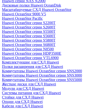
Huawei серии NAS N2000
Дисковые полки Huawei OceanDisk
Масштабируемые СХД Huawei OceanStor
Huawei OceanStor 9000 V5
Huawei OceanStor Pacific
Huawei OceanStor серии S2200T
Huawei OceanStor серии S2600T
Huawei OceanStor серии S5500T
Huawei OceanStor серии S5600T
Huawei OceanStor серии S5800T
Huawei OceanStor серии S6800T
Huawei OceanStor серии N8500
Huawei OceanStor серии HDP3500E
Huawei OceanStor серии VTL6900
Комплектующие для СХД Huawei
Полки расширения для СХД Huawei
Коммутаторы Huawei OceanStor серии SNS2000
Коммутаторы Huawei OceanStor серии SNS3000
Коммутаторы Huawei OceanStor серии SNS5000
Жесткие диски для СХД Huawei
Модули для СХД Huawei
Системы питания для СХД Huawei
Стойки для СХД Huawei
Опции для СХД Huawei
Кабели для СХД Huawei