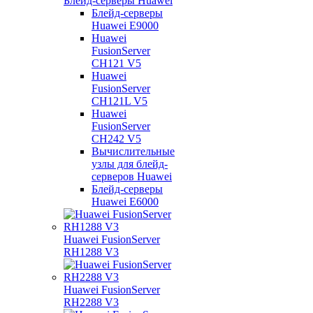
Блейд-серверы Huawei
Блейд-серверы
Huawei E9000
Huawei
FusionServer
CH121 V5
Huawei
FusionServer
CH121L V5
Huawei
FusionServer
CH242 V5
Вычислительные
узлы для блейд-
серверов Huawei
Блейд-серверы
Huawei E6000
Huawei FusionServer
RH1288 V3
Huawei FusionServer
RH2288 V3