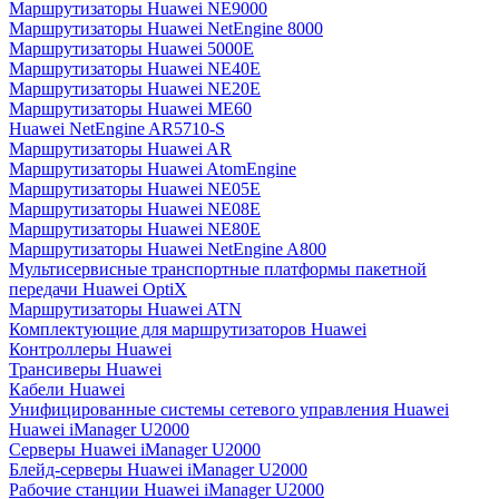
Маршрутизаторы Huawei NE9000
Маршрутизаторы Huawei NetEngine 8000
Маршрутизаторы Huawei 5000E
Маршрутизаторы Huawei NE40E
Маршрутизаторы Huawei NE20E
Маршрутизаторы Huawei ME60
Huawei NetEngine AR5710-S
Маршрутизаторы Huawei AR
Маршрутизаторы Huawei AtomEngine
Маршрутизаторы Huawei NE05E
Маршрутизаторы Huawei NE08E
Маршрутизаторы Huawei NE80E
Маршрутизаторы Huawei NetEngine A800
Мультисервисные транспортные платформы пакетной
передачи Huawei OptiX
Маршрутизаторы Huawei ATN
Комплектующие для маршрутизаторов Huawei
Контроллеры Huawei
Трансиверы Huawei
Кабели Huawei
Унифицированные системы сетевого управления Huawei
Huawei iManager U2000
Серверы Huawei iManager U2000
Блейд-серверы Huawei iManager U2000
Рабочие станции Huawei iManager U2000