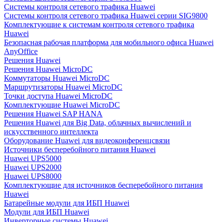
Системы контроля сетевого трафика Huawei
Системы контроля сетевого трафика Huawei серии SIG9800
Комплектующие к системам контроля сетевого трафика
Huawei
Безопасная рабочая платформа для мобильного офиса Huawei
AnyOffice
Решения Huawei
Решения Huawei MicroDC
Коммутаторы Huawei MicroDC
Маршрутизаторы Huawei MicroDC
Точки доступа Huawei MicroDC
Комплектующие Huawei MicroDC
Решения Huawei SAP HANA
Решения Huawei для Big Data, облачных вычислений и
искусственного интеллекта
Оборудование Huawei для видеоконференцсвязи
Источники бесперебойного питания Huawei
Huawei UPS5000
Huawei UPS2000
Huawei UPS8000
Комплектующие для источников бесперебойного питания
Huawei
Батарейные модули для ИБП Huawei
Модули для ИБП Huawei
Инверторные системы Huawei