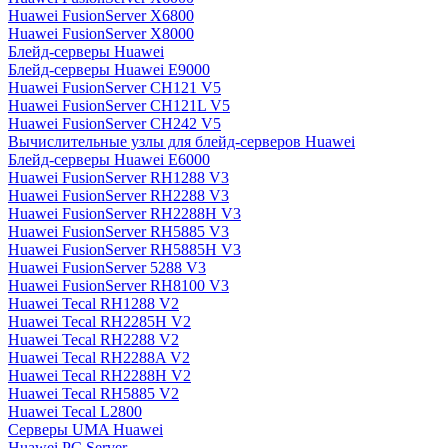
Huawei FusionServer X6800
Huawei FusionServer X8000
Блейд-серверы Huawei
Блейд-серверы Huawei E9000
Huawei FusionServer CH121 V5
Huawei FusionServer CH121L V5
Huawei FusionServer CH242 V5
Вычислительные узлы для блейд-серверов Huawei
Блейд-серверы Huawei E6000
Huawei FusionServer RH1288 V3
Huawei FusionServer RH2288 V3
Huawei FusionServer RH2288H V3
Huawei FusionServer RH5885 V3
Huawei FusionServer RH5885H V3
Huawei FusionServer 5288 V3
Huawei FusionServer RH8100 V3
Huawei Tecal RH1288 V2
Huawei Tecal RH2285H V2
Huawei Tecal RH2288 V2
Huawei Tecal RH2288A V2
Huawei Tecal RH2288H V2
Huawei Tecal RH5885 V2
Huawei Tecal L2800
Серверы UMA Huawei
Huawei PC Server