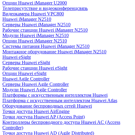
Опции Huawei iManager U2000
Телеприсутствие и видеоконференцсвязь
Видеокамера Huawei VPC800
Huawei iManager N2510
Серверы Huawei iManager N2510
Рабочие станции Huawei iManager N2510
Модули Huawei iManager N2510
Опции Huawei iManager N2510
Системы питания Huawei iManager N2510
Монтажное оборудование Huawei iManager N2510
Huawei eSight
Серверы Huawei eSight
Рабочие станции Huawei eSight
Опции Huawei eSight
Huawei Agile Controller
Серверы Huawei Agile Controller
Модули Huawei Agile Controller
Платформы с искусственным интеллектом Huawei
Платформа с искусственным интеллектом Huawei Atlas
Оборудование беспроводных сетей Huawei
Точки доступа Huawei AirEngine
Точки доступа Huawei AP (Access Point)
Контроллеры беспроводного доступа Huawei AC (Access
Controller)
Точки доступа Huawei AD (Agile Distributed)