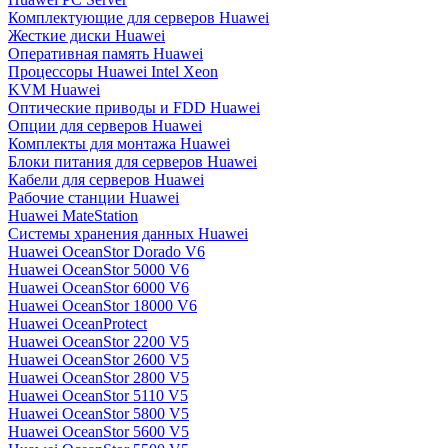
Комплектующие для серверов Huawei
Жесткие диски Huawei
Оперативная память Huawei
Процессоры Huawei Intel Xeon
KVM Huawei
Оптические приводы и FDD Huawei
Опции для серверов Huawei
Комплекты для монтажа Huawei
Блоки питания для серверов Huawei
Кабели для серверов Huawei
Рабочие станции Huawei
Huawei MateStation
Системы хранения данных Huawei
Huawei OceanStor Dorado V6
Huawei OceanStor 5000 V6
Huawei OceanStor 6000 V6
Huawei OceanStor 18000 V6
Huawei OceanProtect
Huawei OceanStor 2200 V5
Huawei OceanStor 2600 V5
Huawei OceanStor 2800 V5
Huawei OceanStor 5110 V5
Huawei OceanStor 5800 V5
Huawei OceanStor 5600 V5