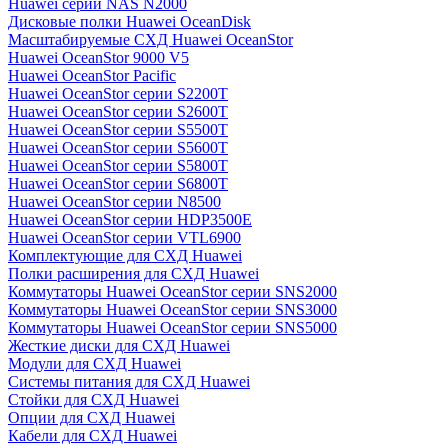
Huawei серии NAS N2000
Дисковые полки Huawei OceanDisk
Масштабируемые СХД Huawei OceanStor
Huawei OceanStor 9000 V5
Huawei OceanStor Pacific
Huawei OceanStor серии S2200T
Huawei OceanStor серии S2600T
Huawei OceanStor серии S5500T
Huawei OceanStor серии S5600T
Huawei OceanStor серии S5800T
Huawei OceanStor серии S6800T
Huawei OceanStor серии N8500
Huawei OceanStor серии HDP3500E
Huawei OceanStor серии VTL6900
Комплектующие для СХД Huawei
Полки расширения для СХД Huawei
Коммутаторы Huawei OceanStor серии SNS2000
Коммутаторы Huawei OceanStor серии SNS3000
Коммутаторы Huawei OceanStor серии SNS5000
Жесткие диски для СХД Huawei
Модули для СХД Huawei
Системы питания для СХД Huawei
Стойки для СХД Huawei
Опции для СХД Huawei
Кабели для СХД Huawei