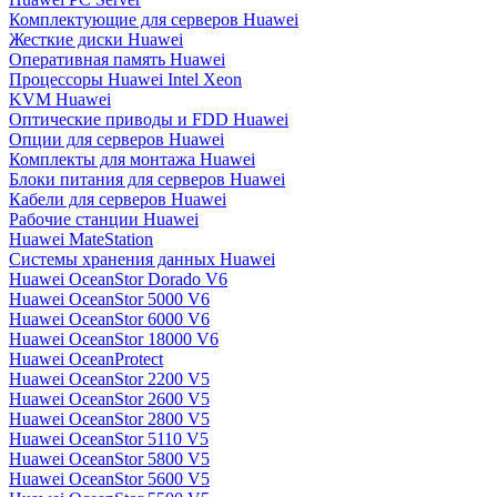
Комплектующие для серверов Huawei
Жесткие диски Huawei
Оперативная память Huawei
Процессоры Huawei Intel Xeon
KVM Huawei
Оптические приводы и FDD Huawei
Опции для серверов Huawei
Комплекты для монтажа Huawei
Блоки питания для серверов Huawei
Кабели для серверов Huawei
Рабочие станции Huawei
Huawei MateStation
Системы хранения данных Huawei
Huawei OceanStor Dorado V6
Huawei OceanStor 5000 V6
Huawei OceanStor 6000 V6
Huawei OceanStor 18000 V6
Huawei OceanProtect
Huawei OceanStor 2200 V5
Huawei OceanStor 2600 V5
Huawei OceanStor 2800 V5
Huawei OceanStor 5110 V5
Huawei OceanStor 5800 V5
Huawei OceanStor 5600 V5