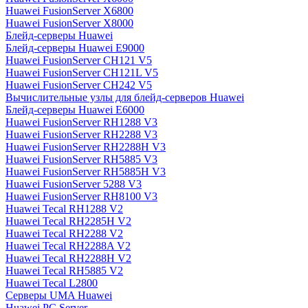
Huawei FusionServer X6800
Huawei FusionServer X8000
Блейд-серверы Huawei
Блейд-серверы Huawei E9000
Huawei FusionServer CH121 V5
Huawei FusionServer CH121L V5
Huawei FusionServer CH242 V5
Вычислительные узлы для блейд-серверов Huawei
Блейд-серверы Huawei E6000
Huawei FusionServer RH1288 V3
Huawei FusionServer RH2288 V3
Huawei FusionServer RH2288H V3
Huawei FusionServer RH5885 V3
Huawei FusionServer RH5885H V3
Huawei FusionServer 5288 V3
Huawei FusionServer RH8100 V3
Huawei Tecal RH1288 V2
Huawei Tecal RH2285H V2
Huawei Tecal RH2288 V2
Huawei Tecal RH2288A V2
Huawei Tecal RH2288H V2
Huawei Tecal RH5885 V2
Huawei Tecal L2800
Серверы UMA Huawei
Huawei PC Server