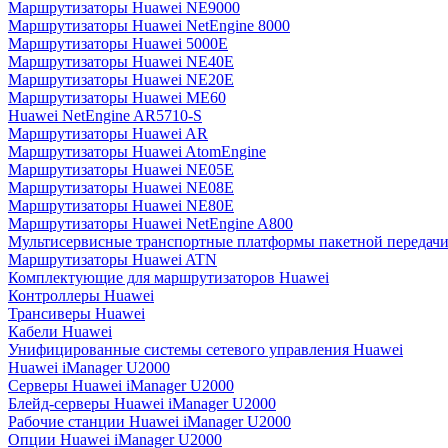
Маршрутизаторы Huawei NE9000
Маршрутизаторы Huawei NetEngine 8000
Маршрутизаторы Huawei 5000E
Маршрутизаторы Huawei NE40E
Маршрутизаторы Huawei NE20E
Маршрутизаторы Huawei ME60
Huawei NetEngine AR5710-S
Маршрутизаторы Huawei AR
Маршрутизаторы Huawei AtomEngine
Маршрутизаторы Huawei NE05E
Маршрутизаторы Huawei NE08E
Маршрутизаторы Huawei NE80E
Маршрутизаторы Huawei NetEngine A800
Мультисервисные транспортные платформы пакетной передачи
Маршрутизаторы Huawei ATN
Комплектующие для маршрутизаторов Huawei
Контроллеры Huawei
Трансиверы Huawei
Кабели Huawei
Унифицированные системы сетевого управления Huawei
Huawei iManager U2000
Серверы Huawei iManager U2000
Блейд-серверы Huawei iManager U2000
Рабочие станции Huawei iManager U2000
Опции Huawei iManager U2000