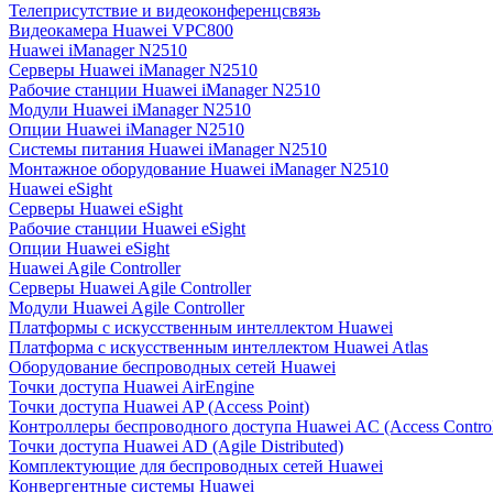
Телеприсутствие и видеоконференцсвязь
Видеокамера Huawei VPC800
Huawei iManager N2510
Серверы Huawei iManager N2510
Рабочие станции Huawei iManager N2510
Модули Huawei iManager N2510
Опции Huawei iManager N2510
Системы питания Huawei iManager N2510
Монтажное оборудование Huawei iManager N2510
Huawei eSight
Серверы Huawei eSight
Рабочие станции Huawei eSight
Опции Huawei eSight
Huawei Agile Controller
Серверы Huawei Agile Controller
Модули Huawei Agile Controller
Платформы с искусственным интеллектом Huawei
Платформа с искусственным интеллектом Huawei Atlas
Оборудование беспроводных сетей Huawei
Точки доступа Huawei AirEngine
Точки доступа Huawei AP (Access Point)
Контроллеры беспроводного доступа Huawei AC (Access Control
Точки доступа Huawei AD (Agile Distributed)
Комплектующие для беспроводных сетей Huawei
Конвергентные системы Huawei