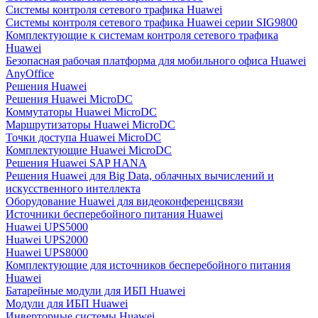
Системы контроля сетевого трафика Huawei
Системы контроля сетевого трафика Huawei серии SIG9800
Комплектующие к системам контроля сетевого трафика
Huawei
Безопасная рабочая платформа для мобильного офиса Huawei
AnyOffice
Решения Huawei
Решения Huawei MicroDC
Коммутаторы Huawei MicroDC
Маршрутизаторы Huawei MicroDC
Точки доступа Huawei MicroDC
Комплектующие Huawei MicroDC
Решения Huawei SAP HANA
Решения Huawei для Big Data, облачных вычислений и
искусственного интеллекта
Оборудование Huawei для видеоконференцсвязи
Источники бесперебойного питания Huawei
Huawei UPS5000
Huawei UPS2000
Huawei UPS8000
Комплектующие для источников бесперебойного питания
Huawei
Батарейные модули для ИБП Huawei
Модули для ИБП Huawei
Инверторные системы Huawei