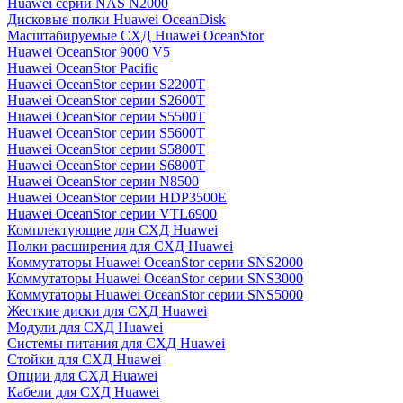
Huawei серии NAS N2000
Дисковые полки Huawei OceanDisk
Масштабируемые СХД Huawei OceanStor
Huawei OceanStor 9000 V5
Huawei OceanStor Pacific
Huawei OceanStor серии S2200T
Huawei OceanStor серии S2600T
Huawei OceanStor серии S5500T
Huawei OceanStor серии S5600T
Huawei OceanStor серии S5800T
Huawei OceanStor серии S6800T
Huawei OceanStor серии N8500
Huawei OceanStor серии HDP3500E
Huawei OceanStor серии VTL6900
Комплектующие для СХД Huawei
Полки расширения для СХД Huawei
Коммутаторы Huawei OceanStor серии SNS2000
Коммутаторы Huawei OceanStor серии SNS3000
Коммутаторы Huawei OceanStor серии SNS5000
Жесткие диски для СХД Huawei
Модули для СХД Huawei
Системы питания для СХД Huawei
Стойки для СХД Huawei
Опции для СХД Huawei
Кабели для СХД Huawei