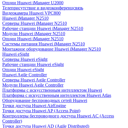
Опции Huawei iManager U2000
Телеприсутствие и видеоконференцсвязь
Видеокамера Huawei VPC800
Huawei iManager N2510
Серверы Huawei iManager N2510
Рабочие станции Huawei iManager N2510
Модули Huawei iManager N2510
Опции Huawei iManager N2510
Системы питания Huawei iManager N2510
Монтажное оборудование Huawei iManager N2510
Huawei eSight
Серверы Huawei eSight
Рабочие станции Huawei eSight
Опции Huawei eSight
Huawei Agile Controller
Серверы Huawei Agile Controller
Модули Huawei Agile Controller
Платформы с искусственным интеллектом Huawei
Платформа с искусственным интеллектом Huawei Atlas
Оборудование беспроводных сетей Huawei
Точки доступа Huawei AirEngine
Точки доступа Huawei AP (Access Point)
Контроллеры беспроводного доступа Huawei AC (Access
Controller)
Точки доступа Huawei AD (Agile Distributed)