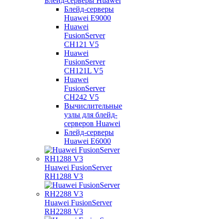
Блейд-серверы Huawei
Блейд-серверы
Huawei E9000
Huawei
FusionServer
CH121 V5
Huawei
FusionServer
CH121L V5
Huawei
FusionServer
CH242 V5
Вычислительные
узлы для блейд-
серверов Huawei
Блейд-серверы
Huawei E6000
Huawei FusionServer
RH1288 V3
Huawei FusionServer
RH2288 V3