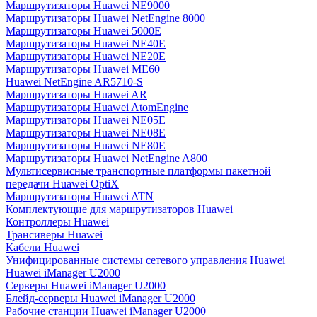
Маршрутизаторы Huawei NE9000
Маршрутизаторы Huawei NetEngine 8000
Маршрутизаторы Huawei 5000E
Маршрутизаторы Huawei NE40E
Маршрутизаторы Huawei NE20E
Маршрутизаторы Huawei ME60
Huawei NetEngine AR5710-S
Маршрутизаторы Huawei AR
Маршрутизаторы Huawei AtomEngine
Маршрутизаторы Huawei NE05E
Маршрутизаторы Huawei NE08E
Маршрутизаторы Huawei NE80E
Маршрутизаторы Huawei NetEngine A800
Мультисервисные транспортные платформы пакетной
передачи Huawei OptiX
Маршрутизаторы Huawei ATN
Комплектующие для маршрутизаторов Huawei
Контроллеры Huawei
Трансиверы Huawei
Кабели Huawei
Унифицированные системы сетевого управления Huawei
Huawei iManager U2000
Серверы Huawei iManager U2000
Блейд-серверы Huawei iManager U2000
Рабочие станции Huawei iManager U2000