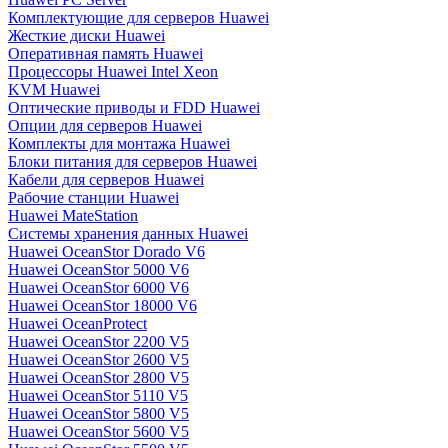
Комплектующие для серверов Huawei
Жесткие диски Huawei
Оперативная память Huawei
Процессоры Huawei Intel Xeon
KVM Huawei
Оптические приводы и FDD Huawei
Опции для серверов Huawei
Комплекты для монтажа Huawei
Блоки питания для серверов Huawei
Кабели для серверов Huawei
Рабочие станции Huawei
Huawei MateStation
Системы хранения данных Huawei
Huawei OceanStor Dorado V6
Huawei OceanStor 5000 V6
Huawei OceanStor 6000 V6
Huawei OceanStor 18000 V6
Huawei OceanProtect
Huawei OceanStor 2200 V5
Huawei OceanStor 2600 V5
Huawei OceanStor 2800 V5
Huawei OceanStor 5110 V5
Huawei OceanStor 5800 V5
Huawei OceanStor 5600 V5