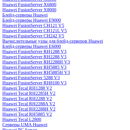
Huawei FusionServer X6800
Huawei FusionServer X8000
Блейд-серверы Huawei
Блейд-серверы Huawei E9000
Huawei FusionServer CH121 V5
Huawei FusionServer CH121L V5
Huawei FusionServer CH242 V5
Вычислительные узлы для блейд-серверов Huawei
Блейд-серверы Huawei E6000
Huawei FusionServer RH1288 V3
Huawei FusionServer RH2288 V3
Huawei FusionServer RH2288H V3
Huawei FusionServer RH5885 V3
Huawei FusionServer RH5885H V3
Huawei FusionServer 5288 V3
Huawei FusionServer RH8100 V3
Huawei Tecal RH1288 V2
Huawei Tecal RH2285H V2
Huawei Tecal RH2288 V2
Huawei Tecal RH2288A V2
Huawei Tecal RH2288H V2
Huawei Tecal RH5885 V2
Huawei Tecal L2800
Серверы UMA Huawei
Huawei PC Server