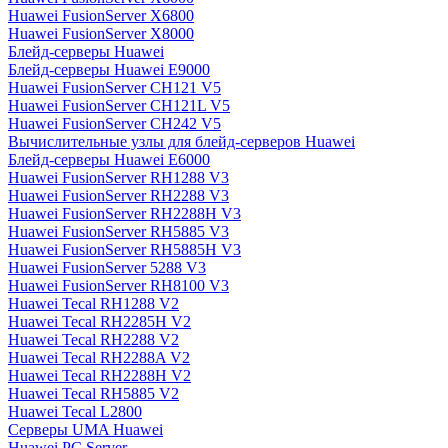
Huawei FusionServer X6800
Huawei FusionServer X8000
Блейд-серверы Huawei
Блейд-серверы Huawei E9000
Huawei FusionServer CH121 V5
Huawei FusionServer CH121L V5
Huawei FusionServer CH242 V5
Вычислительные узлы для блейд-серверов Huawei
Блейд-серверы Huawei E6000
Huawei FusionServer RH1288 V3
Huawei FusionServer RH2288 V3
Huawei FusionServer RH2288H V3
Huawei FusionServer RH5885 V3
Huawei FusionServer RH5885H V3
Huawei FusionServer 5288 V3
Huawei FusionServer RH8100 V3
Huawei Tecal RH1288 V2
Huawei Tecal RH2285H V2
Huawei Tecal RH2288 V2
Huawei Tecal RH2288A V2
Huawei Tecal RH2288H V2
Huawei Tecal RH5885 V2
Huawei Tecal L2800
Серверы UMA Huawei
Huawei PC Server