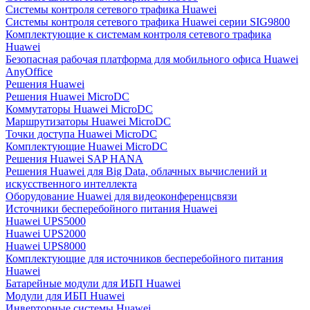
Системы контроля сетевого трафика Huawei
Системы контроля сетевого трафика Huawei серии SIG9800
Комплектующие к системам контроля сетевого трафика
Huawei
Безопасная рабочая платформа для мобильного офиса Huawei
AnyOffice
Решения Huawei
Решения Huawei MicroDC
Коммутаторы Huawei MicroDC
Маршрутизаторы Huawei MicroDC
Точки доступа Huawei MicroDC
Комплектующие Huawei MicroDC
Решения Huawei SAP HANA
Решения Huawei для Big Data, облачных вычислений и
искусственного интеллекта
Оборудование Huawei для видеоконференцсвязи
Источники бесперебойного питания Huawei
Huawei UPS5000
Huawei UPS2000
Huawei UPS8000
Комплектующие для источников бесперебойного питания
Huawei
Батарейные модули для ИБП Huawei
Модули для ИБП Huawei
Инверторные системы Huawei