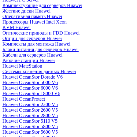
Комплектующие для серверов Huawei
Жесткие диски Huawei
Оперативная память Huawei
Процессоры Huawei Intel Xeon
KVM Huawei
Оптические приводы и FDD Huawei
Опции для серверов Huawei
Комплекты для монтажа Huawei
Блоки питания для серверов Huawei
Кабели для серверов Huawei
Рабочие станции Huawei
Huawei MateStation
Системы хранения данных Huawei
Huawei OceanStor Dorado V6
Huawei OceanStor 5000 V6
Huawei OceanStor 6000 V6
Huawei OceanStor 18000 V6
Huawei OceanProtect
Huawei OceanStor 2200 V5
Huawei OceanStor 2600 V5
Huawei OceanStor 2800 V5
Huawei OceanStor 5110 V5
Huawei OceanStor 5800 V5
Huawei OceanStor 5600 V5