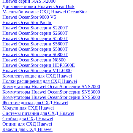
Huawei серии NAS N2000
Дисковые полки Huawei OceanDisk
Масштабируемые СХД Huawei OceanStor
Huawei OceanStor 9000 V5
Huawei OceanStor Pacific
Huawei OceanStor серии S2200T
Huawei OceanStor серии S2600T
Huawei OceanStor серии S5500T
Huawei OceanStor серии S5600T
Huawei OceanStor серии S5800T
Huawei OceanStor серии S6800T
Huawei OceanStor серии N8500
Huawei OceanStor серии HDP3500E
Huawei OceanStor серии VTL6900
Комплектующие для СХД Huawei
Полки расширения для СХД Huawei
Коммутаторы Huawei OceanStor серии SNS2000
Коммутаторы Huawei OceanStor серии SNS3000
Коммутаторы Huawei OceanStor серии SNS5000
Жесткие диски для СХД Huawei
Модули для СХД Huawei
Системы питания для СХД Huawei
Стойки для СХД Huawei
Опции для СХД Huawei
Кабели для СХД Huawei