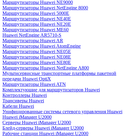
Маршрутизаторы Huawei NE9000
Маршрутизаторы Huawei NetEngine 8000
Маршрутизаторы Huawei 5000E
Маршрутизаторы Huawei NE40E
Маршрутизаторы Huawei NE20E
Маршрутизаторы Huawei ME60
Huawei NetEngine AR5710-S
Маршрутизаторы Huawei AR
Маршрутизаторы Huawei AtomEngine
Маршрутизаторы Huawei NE05E
Маршрутизаторы Huawei NE08E
Маршрутизаторы Huawei NE80E
Маршрутизаторы Huawei NetEngine A800
Мультисервисные транспортные платформы пакетной
передачи Huawei OptiX
Маршрутизаторы Huawei ATN
Комплектующие для маршрутизаторов Huawei
Контроллеры Huawei
Трансиверы Huawei
Кабели Huawei
Унифицированные системы сетевого управления Huawei
Huawei iManager U2000
Серверы Huawei iManager U2000
Блейд-серверы Huawei iManager U2000
Рабочие станции Huawei iManager U2000