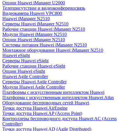
Опции Huawei iManager U2000
Телеприсутствие и видеоконференцсвязь
Видеокамера Huawei VPC800
Huawei iManager N2510
Серверы Huawei iManager N2510
Рабочие станции Huawei iManager N2510
Модули Huawei iManager N2510
Опции Huawei iManager N2510
Системы питания Huawei iManager N2510
Монтажное оборудование Huawei iManager N2510
Huawei eSight
Серверы Huawei eSight
Рабочие станции Huawei eSight
Опции Huawei eSight
Huawei Agile Controller
Серверы Huawei Agile Controller
Модули Huawei Agile Controller
Платформы с искусственным интеллектом Huawei
Платформа с искусственным интеллектом Huawei Atlas
Оборудование беспроводных сетей Huawei
Точки доступа Huawei AirEngine
Точки доступа Huawei AP (Access Point)
Контроллеры беспроводного доступа Huawei AC (Access
Controller)
Точки доступа Huawei AD (Agile Distributed)