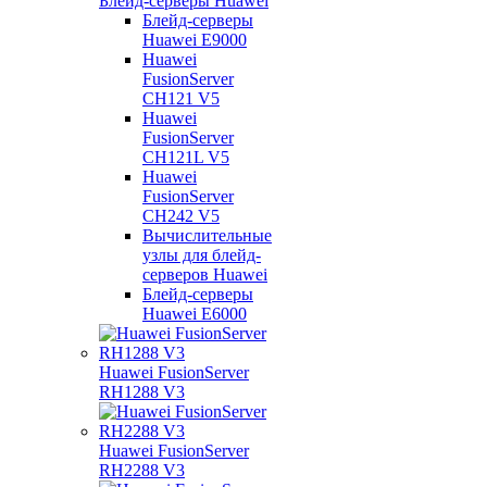
Блейд-серверы Huawei
Блейд-серверы
Huawei E9000
Huawei
FusionServer
CH121 V5
Huawei
FusionServer
CH121L V5
Huawei
FusionServer
CH242 V5
Вычислительные
узлы для блейд-
серверов Huawei
Блейд-серверы
Huawei E6000
Huawei FusionServer
RH1288 V3
Huawei FusionServer
RH2288 V3