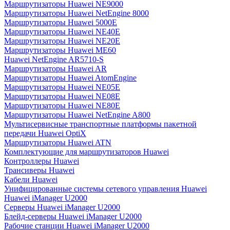
Маршрутизаторы Huawei NE9000
Маршрутизаторы Huawei NetEngine 8000
Маршрутизаторы Huawei 5000E
Маршрутизаторы Huawei NE40E
Маршрутизаторы Huawei NE20E
Маршрутизаторы Huawei ME60
Huawei NetEngine AR5710-S
Маршрутизаторы Huawei AR
Маршрутизаторы Huawei AtomEngine
Маршрутизаторы Huawei NE05E
Маршрутизаторы Huawei NE08E
Маршрутизаторы Huawei NE80E
Маршрутизаторы Huawei NetEngine A800
Мультисервисные транспортные платформы пакетной
передачи Huawei OptiX
Маршрутизаторы Huawei ATN
Комплектующие для маршрутизаторов Huawei
Контроллеры Huawei
Трансиверы Huawei
Кабели Huawei
Унифицированные системы сетевого управления Huawei
Huawei iManager U2000
Серверы Huawei iManager U2000
Блейд-серверы Huawei iManager U2000
Рабочие станции Huawei iManager U2000