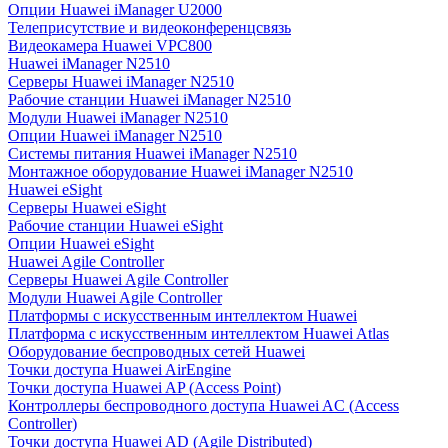
Опции Huawei iManager U2000
Телеприсутствие и видеоконференцсвязь
Видеокамера Huawei VPC800
Huawei iManager N2510
Серверы Huawei iManager N2510
Рабочие станции Huawei iManager N2510
Модули Huawei iManager N2510
Опции Huawei iManager N2510
Системы питания Huawei iManager N2510
Монтажное оборудование Huawei iManager N2510
Huawei eSight
Серверы Huawei eSight
Рабочие станции Huawei eSight
Опции Huawei eSight
Huawei Agile Controller
Серверы Huawei Agile Controller
Модули Huawei Agile Controller
Платформы с искусственным интеллектом Huawei
Платформа с искусственным интеллектом Huawei Atlas
Оборудование беспроводных сетей Huawei
Точки доступа Huawei AirEngine
Точки доступа Huawei AP (Access Point)
Контроллеры беспроводного доступа Huawei AC (Access
Controller)
Точки доступа Huawei AD (Agile Distributed)