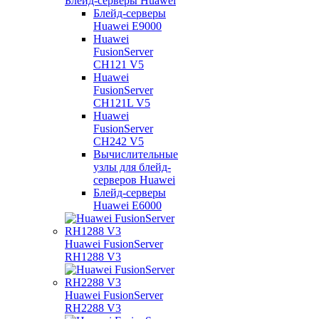
Блейд-серверы Huawei
Блейд-серверы
Huawei E9000
Huawei
FusionServer
CH121 V5
Huawei
FusionServer
CH121L V5
Huawei
FusionServer
CH242 V5
Вычислительные
узлы для блейд-
серверов Huawei
Блейд-серверы
Huawei E6000
Huawei FusionServer
RH1288 V3
Huawei FusionServer
RH2288 V3