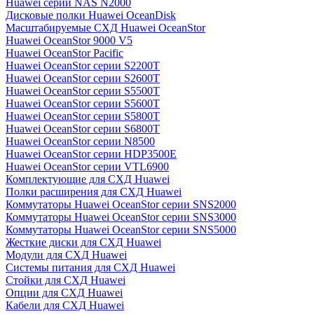
Huawei серии NAS N2000
Дисковые полки Huawei OceanDisk
Масштабируемые СХД Huawei OceanStor
Huawei OceanStor 9000 V5
Huawei OceanStor Pacific
Huawei OceanStor серии S2200T
Huawei OceanStor серии S2600T
Huawei OceanStor серии S5500T
Huawei OceanStor серии S5600T
Huawei OceanStor серии S5800T
Huawei OceanStor серии S6800T
Huawei OceanStor серии N8500
Huawei OceanStor серии HDP3500E
Huawei OceanStor серии VTL6900
Комплектующие для СХД Huawei
Полки расширения для СХД Huawei
Коммутаторы Huawei OceanStor серии SNS2000
Коммутаторы Huawei OceanStor серии SNS3000
Коммутаторы Huawei OceanStor серии SNS5000
Жесткие диски для СХД Huawei
Модули для СХД Huawei
Системы питания для СХД Huawei
Стойки для СХД Huawei
Опции для СХД Huawei
Кабели для СХД Huawei