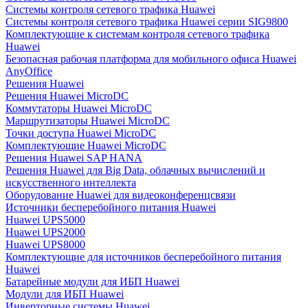
Системы контроля сетевого трафика Huawei
Системы контроля сетевого трафика Huawei серии SIG9800
Комплектующие к системам контроля сетевого трафика
Huawei
Безопасная рабочая платформа для мобильного офиса Huawei
AnyOffice
Решения Huawei
Решения Huawei MicroDC
Коммутаторы Huawei MicroDC
Маршрутизаторы Huawei MicroDC
Точки доступа Huawei MicroDC
Комплектующие Huawei MicroDC
Решения Huawei SAP HANA
Решения Huawei для Big Data, облачных вычислений и
искусственного интеллекта
Оборудование Huawei для видеоконференцсвязи
Источники бесперебойного питания Huawei
Huawei UPS5000
Huawei UPS2000
Huawei UPS8000
Комплектующие для источников бесперебойного питания
Huawei
Батарейные модули для ИБП Huawei
Модули для ИБП Huawei
Инверторные системы Huawei