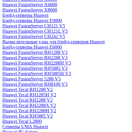
Huawei FusionServer X6800
Huawei FusionServer X8000
Блейд-серверы Huawei
Блейд-серверы Huawei E9000
Huawei FusionServer CH121 V5
Huawei FusionServer CH121L V5
Huawei FusionServer CH242 V5
Вычислительные узлы для блейд-серверов Huawei
Блейд-серверы Huawei E6000
Huawei FusionServer RH1288 V3
Huawei FusionServer RH2288 V3
Huawei FusionServer RH2288H V3
Huawei FusionServer RH5885 V3
Huawei FusionServer RH5885H V3
Huawei FusionServer 5288 V3
Huawei FusionServer RH8100 V3
Huawei Tecal RH1288 V2
Huawei Tecal RH2285H V2
Huawei Tecal RH2288 V2
Huawei Tecal RH2288A V2
Huawei Tecal RH2288H V2
Huawei Tecal RH5885 V2
Huawei Tecal L2800
Серверы UMA Huawei
Huawei PC Server