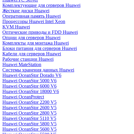
Комплектующие для серверов Huawei
Жесткие диски Huawei
Оперативная память Huawei
Процессоры Huawei Intel Xeon
KVM Huawei
Оптические приводы и FDD Huawei
Опции для серверов Huawei
Комплекты для монтажа Huawei
Блоки питания для серверов Huawei
Кабели для серверов Huawei
Рабочие станции Huawei
Huawei MateStation
Системы хранения данных Huawei
Huawei OceanStor Dorado V6
Huawei OceanStor 5000 V6
Huawei OceanStor 6000 V6
Huawei OceanStor 18000 V6
Huawei OceanProtect
Huawei OceanStor 2200 V5
Huawei OceanStor 2600 V5
Huawei OceanStor 2800 V5
Huawei OceanStor 5110 V5
Huawei OceanStor 5800 V5
Huawei OceanStor 5600 V5