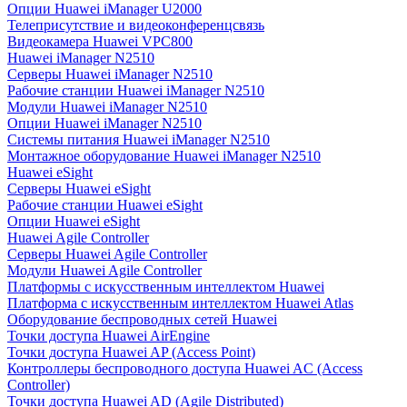
Опции Huawei iManager U2000
Телеприсутствие и видеоконференцсвязь
Видеокамера Huawei VPC800
Huawei iManager N2510
Серверы Huawei iManager N2510
Рабочие станции Huawei iManager N2510
Модули Huawei iManager N2510
Опции Huawei iManager N2510
Системы питания Huawei iManager N2510
Монтажное оборудование Huawei iManager N2510
Huawei eSight
Серверы Huawei eSight
Рабочие станции Huawei eSight
Опции Huawei eSight
Huawei Agile Controller
Серверы Huawei Agile Controller
Модули Huawei Agile Controller
Платформы с искусственным интеллектом Huawei
Платформа с искусственным интеллектом Huawei Atlas
Оборудование беспроводных сетей Huawei
Точки доступа Huawei AirEngine
Точки доступа Huawei AP (Access Point)
Контроллеры беспроводного доступа Huawei AC (Access
Controller)
Точки доступа Huawei AD (Agile Distributed)