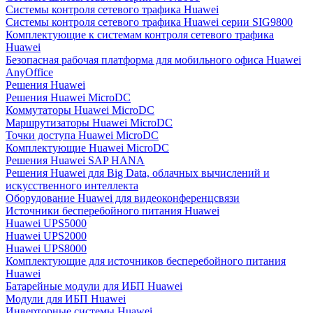
Системы контроля сетевого трафика Huawei
Системы контроля сетевого трафика Huawei серии SIG9800
Комплектующие к системам контроля сетевого трафика
Huawei
Безопасная рабочая платформа для мобильного офиса Huawei
AnyOffice
Решения Huawei
Решения Huawei MicroDC
Коммутаторы Huawei MicroDC
Маршрутизаторы Huawei MicroDC
Точки доступа Huawei MicroDC
Комплектующие Huawei MicroDC
Решения Huawei SAP HANA
Решения Huawei для Big Data, облачных вычислений и
искусственного интеллекта
Оборудование Huawei для видеоконференцсвязи
Источники бесперебойного питания Huawei
Huawei UPS5000
Huawei UPS2000
Huawei UPS8000
Комплектующие для источников бесперебойного питания
Huawei
Батарейные модули для ИБП Huawei
Модули для ИБП Huawei
Инверторные системы Huawei