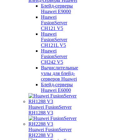
Блейд-серверы Huawei
Блейд-серверы
Huawei E9000
Huawei
FusionServer
CH121 V5
Huawei
FusionServer
CH121L V5
Huawei
FusionServer
CH242 V5
Вычислительные
узлы для блейд-
серверов Huawei
Блейд-серверы
Huawei E6000
Huawei FusionServer
RH1288 V3
Huawei FusionServer
RH2288 V3