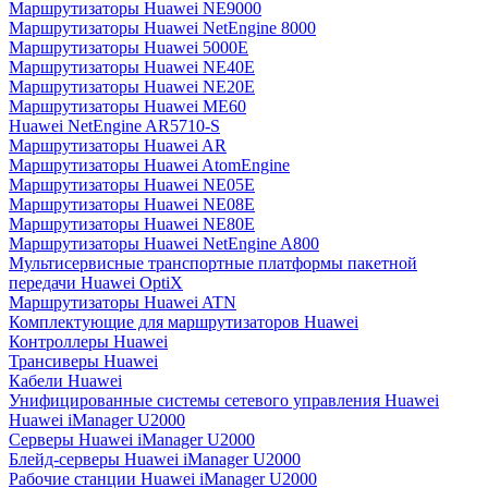
Маршрутизаторы Huawei NE9000
Маршрутизаторы Huawei NetEngine 8000
Маршрутизаторы Huawei 5000E
Маршрутизаторы Huawei NE40E
Маршрутизаторы Huawei NE20E
Маршрутизаторы Huawei ME60
Huawei NetEngine AR5710-S
Маршрутизаторы Huawei AR
Маршрутизаторы Huawei AtomEngine
Маршрутизаторы Huawei NE05E
Маршрутизаторы Huawei NE08E
Маршрутизаторы Huawei NE80E
Маршрутизаторы Huawei NetEngine A800
Мультисервисные транспортные платформы пакетной
передачи Huawei OptiX
Маршрутизаторы Huawei ATN
Комплектующие для маршрутизаторов Huawei
Контроллеры Huawei
Трансиверы Huawei
Кабели Huawei
Унифицированные системы сетевого управления Huawei
Huawei iManager U2000
Серверы Huawei iManager U2000
Блейд-серверы Huawei iManager U2000
Рабочие станции Huawei iManager U2000