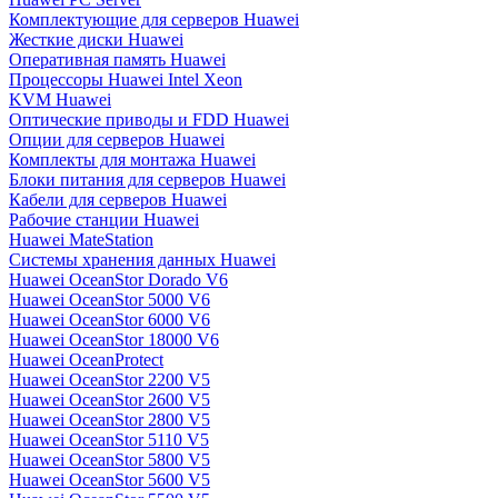
Комплектующие для серверов Huawei
Жесткие диски Huawei
Оперативная память Huawei
Процессоры Huawei Intel Xeon
KVM Huawei
Оптические приводы и FDD Huawei
Опции для серверов Huawei
Комплекты для монтажа Huawei
Блоки питания для серверов Huawei
Кабели для серверов Huawei
Рабочие станции Huawei
Huawei MateStation
Системы хранения данных Huawei
Huawei OceanStor Dorado V6
Huawei OceanStor 5000 V6
Huawei OceanStor 6000 V6
Huawei OceanStor 18000 V6
Huawei OceanProtect
Huawei OceanStor 2200 V5
Huawei OceanStor 2600 V5
Huawei OceanStor 2800 V5
Huawei OceanStor 5110 V5
Huawei OceanStor 5800 V5
Huawei OceanStor 5600 V5