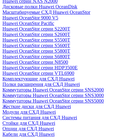
Huawei серии NAS N2000
Дисковые полки Huawei OceanDisk
Масштабируемые СХД Huawei OceanStor
Huawei OceanStor 9000 V5
Huawei OceanStor Pacific
Huawei OceanStor серии S2200T
Huawei OceanStor серии S2600T
Huawei OceanStor серии S5500T
Huawei OceanStor серии S5600T
Huawei OceanStor серии S5800T
Huawei OceanStor серии S6800T
Huawei OceanStor серии N8500
Huawei OceanStor серии HDP3500E
Huawei OceanStor серии VTL6900
Комплектующие для СХД Huawei
Полки расширения для СХД Huawei
Коммутаторы Huawei OceanStor серии SNS2000
Коммутаторы Huawei OceanStor серии SNS3000
Коммутаторы Huawei OceanStor серии SNS5000
Жесткие диски для СХД Huawei
Модули для СХД Huawei
Системы питания для СХД Huawei
Стойки для СХД Huawei
Опции для СХД Huawei
Кабели для СХД Huawei