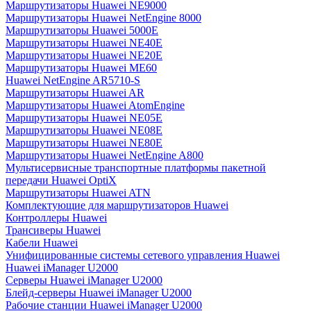
Маршрутизаторы Huawei NE9000
Маршрутизаторы Huawei NetEngine 8000
Маршрутизаторы Huawei 5000E
Маршрутизаторы Huawei NE40E
Маршрутизаторы Huawei NE20E
Маршрутизаторы Huawei ME60
Huawei NetEngine AR5710-S
Маршрутизаторы Huawei AR
Маршрутизаторы Huawei AtomEngine
Маршрутизаторы Huawei NE05E
Маршрутизаторы Huawei NE08E
Маршрутизаторы Huawei NE80E
Маршрутизаторы Huawei NetEngine A800
Мультисервисные транспортные платформы пакетной
передачи Huawei OptiX
Маршрутизаторы Huawei ATN
Комплектующие для маршрутизаторов Huawei
Контроллеры Huawei
Трансиверы Huawei
Кабели Huawei
Унифицированные системы сетевого управления Huawei
Huawei iManager U2000
Серверы Huawei iManager U2000
Блейд-серверы Huawei iManager U2000
Рабочие станции Huawei iManager U2000