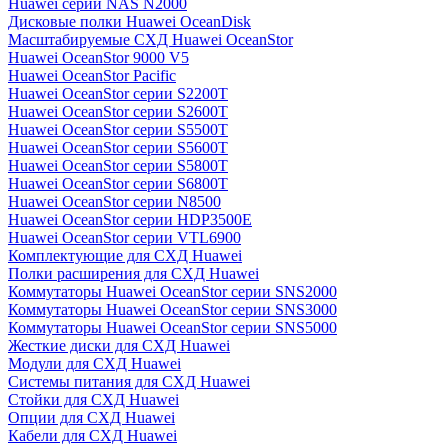
Huawei серии NAS N2000
Дисковые полки Huawei OceanDisk
Масштабируемые СХД Huawei OceanStor
Huawei OceanStor 9000 V5
Huawei OceanStor Pacific
Huawei OceanStor серии S2200T
Huawei OceanStor серии S2600T
Huawei OceanStor серии S5500T
Huawei OceanStor серии S5600T
Huawei OceanStor серии S5800T
Huawei OceanStor серии S6800T
Huawei OceanStor серии N8500
Huawei OceanStor серии HDP3500E
Huawei OceanStor серии VTL6900
Комплектующие для СХД Huawei
Полки расширения для СХД Huawei
Коммутаторы Huawei OceanStor серии SNS2000
Коммутаторы Huawei OceanStor серии SNS3000
Коммутаторы Huawei OceanStor серии SNS5000
Жесткие диски для СХД Huawei
Модули для СХД Huawei
Системы питания для СХД Huawei
Стойки для СХД Huawei
Опции для СХД Huawei
Кабели для СХД Huawei