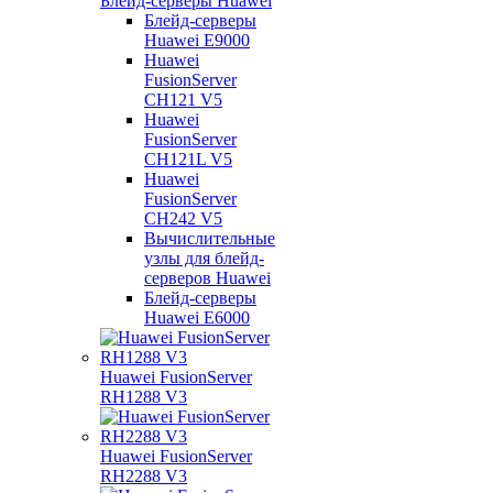
Блейд-серверы Huawei
Блейд-серверы
Huawei E9000
Huawei
FusionServer
CH121 V5
Huawei
FusionServer
CH121L V5
Huawei
FusionServer
CH242 V5
Вычислительные
узлы для блейд-
серверов Huawei
Блейд-серверы
Huawei E6000
Huawei FusionServer
RH1288 V3
Huawei FusionServer
RH2288 V3