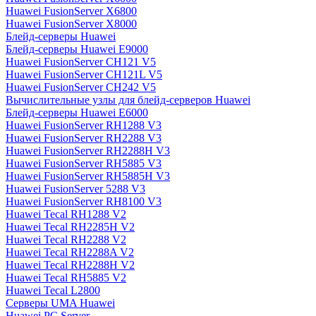
Huawei FusionServer X6800
Huawei FusionServer X8000
Блейд-серверы Huawei
Блейд-серверы Huawei E9000
Huawei FusionServer CH121 V5
Huawei FusionServer CH121L V5
Huawei FusionServer CH242 V5
Вычислительные узлы для блейд-серверов Huawei
Блейд-серверы Huawei E6000
Huawei FusionServer RH1288 V3
Huawei FusionServer RH2288 V3
Huawei FusionServer RH2288H V3
Huawei FusionServer RH5885 V3
Huawei FusionServer RH5885H V3
Huawei FusionServer 5288 V3
Huawei FusionServer RH8100 V3
Huawei Tecal RH1288 V2
Huawei Tecal RH2285H V2
Huawei Tecal RH2288 V2
Huawei Tecal RH2288A V2
Huawei Tecal RH2288H V2
Huawei Tecal RH5885 V2
Huawei Tecal L2800
Серверы UMA Huawei
Huawei PC Server