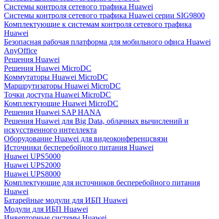
Системы контроля сетевого трафика Huawei
Системы контроля сетевого трафика Huawei серии SIG9800
Комплектующие к системам контроля сетевого трафика
Huawei
Безопасная рабочая платформа для мобильного офиса Huawei
AnyOffice
Решения Huawei
Решения Huawei MicroDC
Коммутаторы Huawei MicroDC
Маршрутизаторы Huawei MicroDC
Точки доступа Huawei MicroDC
Комплектующие Huawei MicroDC
Решения Huawei SAP HANA
Решения Huawei для Big Data, облачных вычислений и
искусственного интеллекта
Оборудование Huawei для видеоконференцсвязи
Источники бесперебойного питания Huawei
Huawei UPS5000
Huawei UPS2000
Huawei UPS8000
Комплектующие для источников бесперебойного питания
Huawei
Батарейные модули для ИБП Huawei
Модули для ИБП Huawei
Инверторные системы Huawei