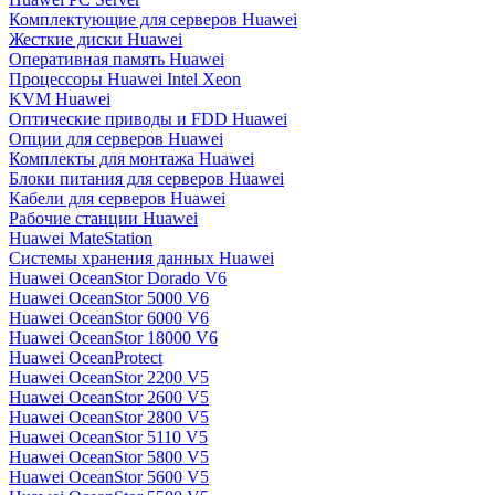
Комплектующие для серверов Huawei
Жесткие диски Huawei
Оперативная память Huawei
Процессоры Huawei Intel Xeon
KVM Huawei
Оптические приводы и FDD Huawei
Опции для серверов Huawei
Комплекты для монтажа Huawei
Блоки питания для серверов Huawei
Кабели для серверов Huawei
Рабочие станции Huawei
Huawei MateStation
Системы хранения данных Huawei
Huawei OceanStor Dorado V6
Huawei OceanStor 5000 V6
Huawei OceanStor 6000 V6
Huawei OceanStor 18000 V6
Huawei OceanProtect
Huawei OceanStor 2200 V5
Huawei OceanStor 2600 V5
Huawei OceanStor 2800 V5
Huawei OceanStor 5110 V5
Huawei OceanStor 5800 V5
Huawei OceanStor 5600 V5