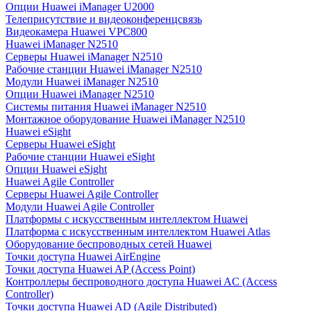
Опции Huawei iManager U2000
Телеприсутствие и видеоконференцсвязь
Видеокамера Huawei VPC800
Huawei iManager N2510
Серверы Huawei iManager N2510
Рабочие станции Huawei iManager N2510
Модули Huawei iManager N2510
Опции Huawei iManager N2510
Системы питания Huawei iManager N2510
Монтажное оборудование Huawei iManager N2510
Huawei eSight
Серверы Huawei eSight
Рабочие станции Huawei eSight
Опции Huawei eSight
Huawei Agile Controller
Серверы Huawei Agile Controller
Модули Huawei Agile Controller
Платформы с искусственным интеллектом Huawei
Платформа с искусственным интеллектом Huawei Atlas
Оборудование беспроводных сетей Huawei
Точки доступа Huawei AirEngine
Точки доступа Huawei AP (Access Point)
Контроллеры беспроводного доступа Huawei AC (Access
Controller)
Точки доступа Huawei AD (Agile Distributed)