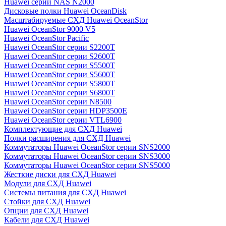
Huawei серии NAS N2000
Дисковые полки Huawei OceanDisk
Масштабируемые СХД Huawei OceanStor
Huawei OceanStor 9000 V5
Huawei OceanStor Pacific
Huawei OceanStor серии S2200T
Huawei OceanStor серии S2600T
Huawei OceanStor серии S5500T
Huawei OceanStor серии S5600T
Huawei OceanStor серии S5800T
Huawei OceanStor серии S6800T
Huawei OceanStor серии N8500
Huawei OceanStor серии HDP3500E
Huawei OceanStor серии VTL6900
Комплектующие для СХД Huawei
Полки расширения для СХД Huawei
Коммутаторы Huawei OceanStor серии SNS2000
Коммутаторы Huawei OceanStor серии SNS3000
Коммутаторы Huawei OceanStor серии SNS5000
Жесткие диски для СХД Huawei
Модули для СХД Huawei
Системы питания для СХД Huawei
Стойки для СХД Huawei
Опции для СХД Huawei
Кабели для СХД Huawei