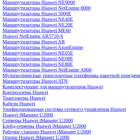
Маршрутизаторы Huawei NE9000
Маршрутизаторы Huawei NetEngine 8000
Маршрутизаторы Huawei 5000E
Маршрутизаторы Huawei NE40E
Маршрутизаторы Huawei NE20E
Маршрутизаторы Huawei ME60
Huawei NetEngine AR5710-S
Маршрутизаторы Huawei AR
Маршрутизаторы Huawei AtomEngine
Маршрутизаторы Huawei NE05E
Маршрутизаторы Huawei NE08E
Маршрутизаторы Huawei NE80E
Маршрутизаторы Huawei NetEngine A800
Мультисервисные транспортные платформы пакетной передачи
Маршрутизаторы Huawei ATN
Комплектующие для маршрутизаторов Huawei
Контроллеры Huawei
Трансиверы Huawei
Кабели Huawei
Унифицированные системы сетевого управления Huawei
Huawei iManager U2000
Серверы Huawei iManager U2000
Блейд-серверы Huawei iManager U2000
Рабочие станции Huawei iManager U2000
Опции Huawei iManager U2000