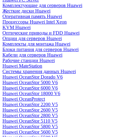
Комплектующие для серверов Huawei
Жесткие диски Huawei
Оперативная память Huawei
Процессоры Huawei Intel Xeon
KVM Huawei
Оптические приводы и FDD Huawei
Опции для серверов Huawei
Комплекты для монтажа Huawei
Блоки питания для серверов Huawei
Кабели для серверов Huawei
Рабочие станции Huawei
Huawei MateStation
Системы хранения данных Huawei
Huawei OceanStor Dorado V6
Huawei OceanStor 5000 V6
Huawei OceanStor 6000 V6
Huawei OceanStor 18000 V6
Huawei OceanProtect
Huawei OceanStor 2200 V5
Huawei OceanStor 2600 V5
Huawei OceanStor 2800 V5
Huawei OceanStor 5110 V5
Huawei OceanStor 5800 V5
Huawei OceanStor 5600 V5