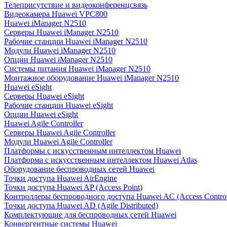
Телеприсутствие и видеоконференцсвязь
Видеокамера Huawei VPC800
Huawei iManager N2510
Серверы Huawei iManager N2510
Рабочие станции Huawei iManager N2510
Модули Huawei iManager N2510
Опции Huawei iManager N2510
Системы питания Huawei iManager N2510
Монтажное оборудование Huawei iManager N2510
Huawei eSight
Серверы Huawei eSight
Рабочие станции Huawei eSight
Опции Huawei eSight
Huawei Agile Controller
Серверы Huawei Agile Controller
Модули Huawei Agile Controller
Платформы с искусственным интеллектом Huawei
Платформа с искусственным интеллектом Huawei Atlas
Оборудование беспроводных сетей Huawei
Точки доступа Huawei AirEngine
Точки доступа Huawei AP (Access Point)
Контроллеры беспроводного доступа Huawei AC (Access Control
Точки доступа Huawei AD (Agile Distributed)
Комплектующие для беспроводных сетей Huawei
Конвергентные системы Huawei