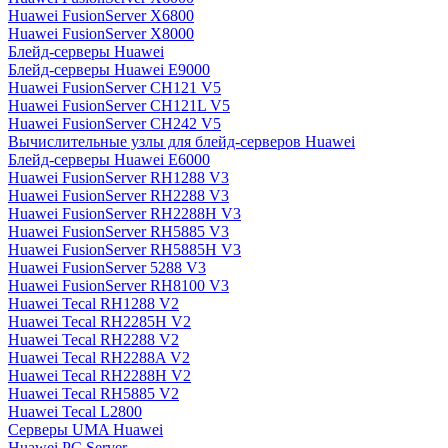
Huawei FusionServer X6800
Huawei FusionServer X8000
Блейд-серверы Huawei
Блейд-серверы Huawei E9000
Huawei FusionServer CH121 V5
Huawei FusionServer CH121L V5
Huawei FusionServer CH242 V5
Вычислительные узлы для блейд-серверов Huawei
Блейд-серверы Huawei E6000
Huawei FusionServer RH1288 V3
Huawei FusionServer RH2288 V3
Huawei FusionServer RH2288H V3
Huawei FusionServer RH5885 V3
Huawei FusionServer RH5885H V3
Huawei FusionServer 5288 V3
Huawei FusionServer RH8100 V3
Huawei Tecal RH1288 V2
Huawei Tecal RH2285H V2
Huawei Tecal RH2288 V2
Huawei Tecal RH2288A V2
Huawei Tecal RH2288H V2
Huawei Tecal RH5885 V2
Huawei Tecal L2800
Серверы UMA Huawei
Huawei PC Server