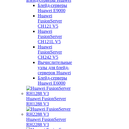
Блейд-серверы Huawei
Блейд-серверы
Huawei E9000
Huawei
FusionServer
CH121 V5
Huawei
FusionServer
CH121L V5
Huawei
FusionServer
CH242 V5
Вычислительные
узлы для блейд-
серверов Huawei
Блейд-серверы
Huawei E6000
Huawei FusionServer
RH1288 V3
Huawei FusionServer
RH2288 V3