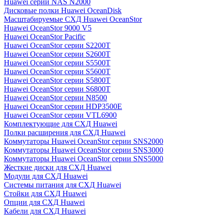
Huawei серии NAS N2000
Дисковые полки Huawei OceanDisk
Масштабируемые СХД Huawei OceanStor
Huawei OceanStor 9000 V5
Huawei OceanStor Pacific
Huawei OceanStor серии S2200T
Huawei OceanStor серии S2600T
Huawei OceanStor серии S5500T
Huawei OceanStor серии S5600T
Huawei OceanStor серии S5800T
Huawei OceanStor серии S6800T
Huawei OceanStor серии N8500
Huawei OceanStor серии HDP3500E
Huawei OceanStor серии VTL6900
Комплектующие для СХД Huawei
Полки расширения для СХД Huawei
Коммутаторы Huawei OceanStor серии SNS2000
Коммутаторы Huawei OceanStor серии SNS3000
Коммутаторы Huawei OceanStor серии SNS5000
Жесткие диски для СХД Huawei
Модули для СХД Huawei
Системы питания для СХД Huawei
Стойки для СХД Huawei
Опции для СХД Huawei
Кабели для СХД Huawei