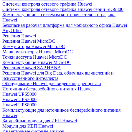
Системы контроля сетевого трафика Huawei
Системы контроля сетевого трафика Huawei серии SIG9800
Комплектующие к системам контроля сетевого трафика
Huawei
Безопасная рабочая платформа для мобильного офиса Huawei
AnyOffice
Решения Huawei
Решения Huawei MicroDC
Коммутаторы Huawei MicroDC
Маршрутизаторы Huawei MicroDC
Точки доступа Huawei MicroDC
Комплектующие Huawei MicroDC
Решения Huawei SAP HANA
Решения Huawei для Big Data, облачных вычислений и
искусственного интеллекта
Оборудование Huawei для видеоконференцсвязи
Источники бесперебойного питания Huawei
Huawei UPS5000
Huawei UPS2000
Huawei UPS8000
Комплектующие для источников бесперебойного питания
Huawei
Батарейные модули для ИБП Huawei
Модули для ИБП Huawei
Инверторные системы Huawei