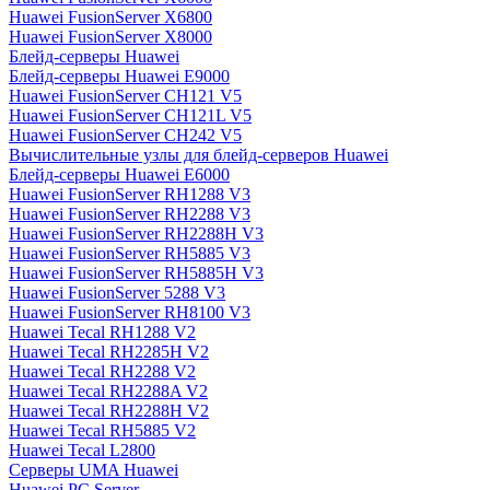
Huawei FusionServer X6800
Huawei FusionServer X8000
Блейд-серверы Huawei
Блейд-серверы Huawei E9000
Huawei FusionServer CH121 V5
Huawei FusionServer CH121L V5
Huawei FusionServer CH242 V5
Вычислительные узлы для блейд-серверов Huawei
Блейд-серверы Huawei E6000
Huawei FusionServer RH1288 V3
Huawei FusionServer RH2288 V3
Huawei FusionServer RH2288H V3
Huawei FusionServer RH5885 V3
Huawei FusionServer RH5885H V3
Huawei FusionServer 5288 V3
Huawei FusionServer RH8100 V3
Huawei Tecal RH1288 V2
Huawei Tecal RH2285H V2
Huawei Tecal RH2288 V2
Huawei Tecal RH2288A V2
Huawei Tecal RH2288H V2
Huawei Tecal RH5885 V2
Huawei Tecal L2800
Серверы UMA Huawei
Huawei PC Server