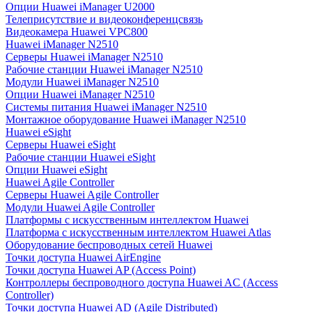
Опции Huawei iManager U2000
Телеприсутствие и видеоконференцсвязь
Видеокамера Huawei VPC800
Huawei iManager N2510
Серверы Huawei iManager N2510
Рабочие станции Huawei iManager N2510
Модули Huawei iManager N2510
Опции Huawei iManager N2510
Системы питания Huawei iManager N2510
Монтажное оборудование Huawei iManager N2510
Huawei eSight
Серверы Huawei eSight
Рабочие станции Huawei eSight
Опции Huawei eSight
Huawei Agile Controller
Серверы Huawei Agile Controller
Модули Huawei Agile Controller
Платформы с искусственным интеллектом Huawei
Платформа с искусственным интеллектом Huawei Atlas
Оборудование беспроводных сетей Huawei
Точки доступа Huawei AirEngine
Точки доступа Huawei AP (Access Point)
Контроллеры беспроводного доступа Huawei AC (Access
Controller)
Точки доступа Huawei AD (Agile Distributed)