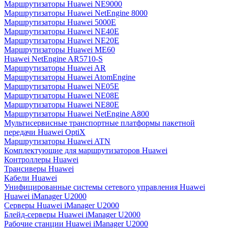
Маршрутизаторы Huawei NE9000
Маршрутизаторы Huawei NetEngine 8000
Маршрутизаторы Huawei 5000E
Маршрутизаторы Huawei NE40E
Маршрутизаторы Huawei NE20E
Маршрутизаторы Huawei ME60
Huawei NetEngine AR5710-S
Маршрутизаторы Huawei AR
Маршрутизаторы Huawei AtomEngine
Маршрутизаторы Huawei NE05E
Маршрутизаторы Huawei NE08E
Маршрутизаторы Huawei NE80E
Маршрутизаторы Huawei NetEngine A800
Мультисервисные транспортные платформы пакетной
передачи Huawei OptiX
Маршрутизаторы Huawei ATN
Комплектующие для маршрутизаторов Huawei
Контроллеры Huawei
Трансиверы Huawei
Кабели Huawei
Унифицированные системы сетевого управления Huawei
Huawei iManager U2000
Серверы Huawei iManager U2000
Блейд-серверы Huawei iManager U2000
Рабочие станции Huawei iManager U2000