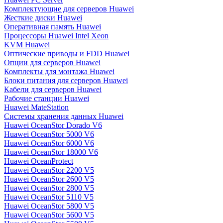
Комплектующие для серверов Huawei
Жесткие диски Huawei
Оперативная память Huawei
Процессоры Huawei Intel Xeon
KVM Huawei
Оптические приводы и FDD Huawei
Опции для серверов Huawei
Комплекты для монтажа Huawei
Блоки питания для серверов Huawei
Кабели для серверов Huawei
Рабочие станции Huawei
Huawei MateStation
Системы хранения данных Huawei
Huawei OceanStor Dorado V6
Huawei OceanStor 5000 V6
Huawei OceanStor 6000 V6
Huawei OceanStor 18000 V6
Huawei OceanProtect
Huawei OceanStor 2200 V5
Huawei OceanStor 2600 V5
Huawei OceanStor 2800 V5
Huawei OceanStor 5110 V5
Huawei OceanStor 5800 V5
Huawei OceanStor 5600 V5