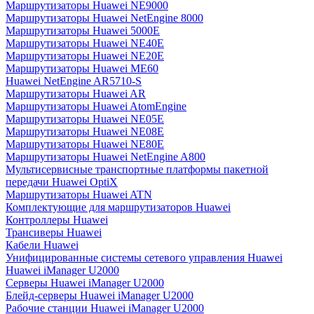
Маршрутизаторы Huawei NE9000
Маршрутизаторы Huawei NetEngine 8000
Маршрутизаторы Huawei 5000E
Маршрутизаторы Huawei NE40E
Маршрутизаторы Huawei NE20E
Маршрутизаторы Huawei ME60
Huawei NetEngine AR5710-S
Маршрутизаторы Huawei AR
Маршрутизаторы Huawei AtomEngine
Маршрутизаторы Huawei NE05E
Маршрутизаторы Huawei NE08E
Маршрутизаторы Huawei NE80E
Маршрутизаторы Huawei NetEngine A800
Мультисервисные транспортные платформы пакетной
передачи Huawei OptiX
Маршрутизаторы Huawei ATN
Комплектующие для маршрутизаторов Huawei
Контроллеры Huawei
Трансиверы Huawei
Кабели Huawei
Унифицированные системы сетевого управления Huawei
Huawei iManager U2000
Серверы Huawei iManager U2000
Блейд-серверы Huawei iManager U2000
Рабочие станции Huawei iManager U2000