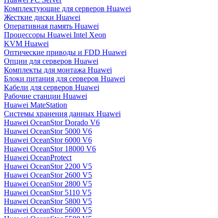
Комплектующие для серверов Huawei
Жесткие диски Huawei
Оперативная память Huawei
Процессоры Huawei Intel Xeon
KVM Huawei
Оптические приводы и FDD Huawei
Опции для серверов Huawei
Комплекты для монтажа Huawei
Блоки питания для серверов Huawei
Кабели для серверов Huawei
Рабочие станции Huawei
Huawei MateStation
Системы хранения данных Huawei
Huawei OceanStor Dorado V6
Huawei OceanStor 5000 V6
Huawei OceanStor 6000 V6
Huawei OceanStor 18000 V6
Huawei OceanProtect
Huawei OceanStor 2200 V5
Huawei OceanStor 2600 V5
Huawei OceanStor 2800 V5
Huawei OceanStor 5110 V5
Huawei OceanStor 5800 V5
Huawei OceanStor 5600 V5