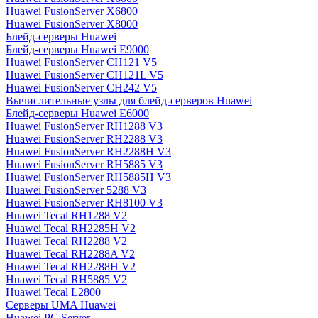
Huawei FusionServer X6800
Huawei FusionServer X8000
Блейд-серверы Huawei
Блейд-серверы Huawei E9000
Huawei FusionServer CH121 V5
Huawei FusionServer CH121L V5
Huawei FusionServer CH242 V5
Вычислительные узлы для блейд-серверов Huawei
Блейд-серверы Huawei E6000
Huawei FusionServer RH1288 V3
Huawei FusionServer RH2288 V3
Huawei FusionServer RH2288H V3
Huawei FusionServer RH5885 V3
Huawei FusionServer RH5885H V3
Huawei FusionServer 5288 V3
Huawei FusionServer RH8100 V3
Huawei Tecal RH1288 V2
Huawei Tecal RH2285H V2
Huawei Tecal RH2288 V2
Huawei Tecal RH2288A V2
Huawei Tecal RH2288H V2
Huawei Tecal RH5885 V2
Huawei Tecal L2800
Серверы UMA Huawei
Huawei PC Server