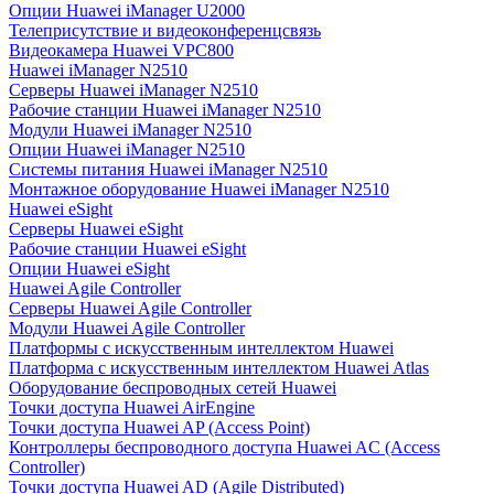
Опции Huawei iManager U2000
Телеприсутствие и видеоконференцсвязь
Видеокамера Huawei VPC800
Huawei iManager N2510
Серверы Huawei iManager N2510
Рабочие станции Huawei iManager N2510
Модули Huawei iManager N2510
Опции Huawei iManager N2510
Системы питания Huawei iManager N2510
Монтажное оборудование Huawei iManager N2510
Huawei eSight
Серверы Huawei eSight
Рабочие станции Huawei eSight
Опции Huawei eSight
Huawei Agile Controller
Серверы Huawei Agile Controller
Модули Huawei Agile Controller
Платформы с искусственным интеллектом Huawei
Платформа с искусственным интеллектом Huawei Atlas
Оборудование беспроводных сетей Huawei
Точки доступа Huawei AirEngine
Точки доступа Huawei AP (Access Point)
Контроллеры беспроводного доступа Huawei AC (Access
Controller)
Точки доступа Huawei AD (Agile Distributed)