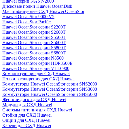
Huawei серии NAS N2000
Дисковые полки Huawei OceanDisk
Масштабируемые СХД Huawei OceanStor
Huawei OceanStor 9000 V5
Huawei OceanStor Pacific
Huawei OceanStor серии S2200T
Huawei OceanStor серии S2600T
Huawei OceanStor серии S5500T
Huawei OceanStor серии S5600T
Huawei OceanStor серии S5800T
Huawei OceanStor серии S6800T
Huawei OceanStor серии N8500
Huawei OceanStor серии HDP3500E
Huawei OceanStor серии VTL6900
Комплектующие для СХД Huawei
Полки расширения для СХД Huawei
Коммутаторы Huawei OceanStor серии SNS2000
Коммутаторы Huawei OceanStor серии SNS3000
Коммутаторы Huawei OceanStor серии SNS5000
Жесткие диски для СХД Huawei
Модули для СХД Huawei
Системы питания для СХД Huawei
Стойки для СХД Huawei
Опции для СХД Huawei
Кабели для СХД Huawei