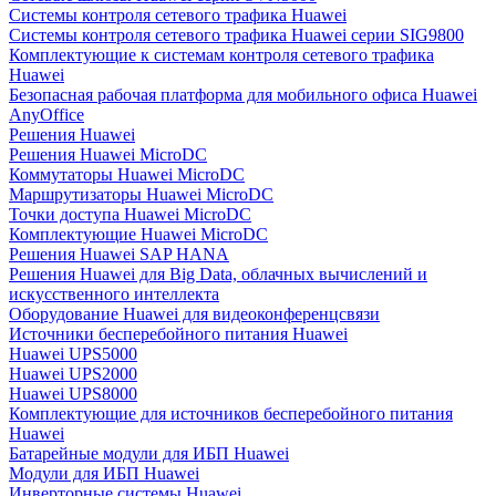
Системы контроля сетевого трафика Huawei
Системы контроля сетевого трафика Huawei серии SIG9800
Комплектующие к системам контроля сетевого трафика
Huawei
Безопасная рабочая платформа для мобильного офиса Huawei
AnyOffice
Решения Huawei
Решения Huawei MicroDC
Коммутаторы Huawei MicroDC
Маршрутизаторы Huawei MicroDC
Точки доступа Huawei MicroDC
Комплектующие Huawei MicroDC
Решения Huawei SAP HANA
Решения Huawei для Big Data, облачных вычислений и
искусственного интеллекта
Оборудование Huawei для видеоконференцсвязи
Источники бесперебойного питания Huawei
Huawei UPS5000
Huawei UPS2000
Huawei UPS8000
Комплектующие для источников бесперебойного питания
Huawei
Батарейные модули для ИБП Huawei
Модули для ИБП Huawei
Инверторные системы Huawei