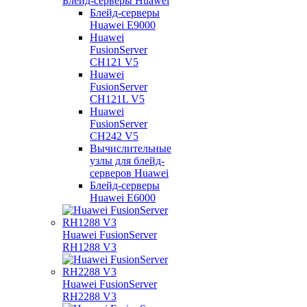
Блейд-серверы Huawei
Блейд-серверы
Huawei E9000
Huawei
FusionServer
CH121 V5
Huawei
FusionServer
CH121L V5
Huawei
FusionServer
CH242 V5
Вычислительные
узлы для блейд-
серверов Huawei
Блейд-серверы
Huawei E6000
Huawei FusionServer
RH1288 V3
Huawei FusionServer
RH2288 V3