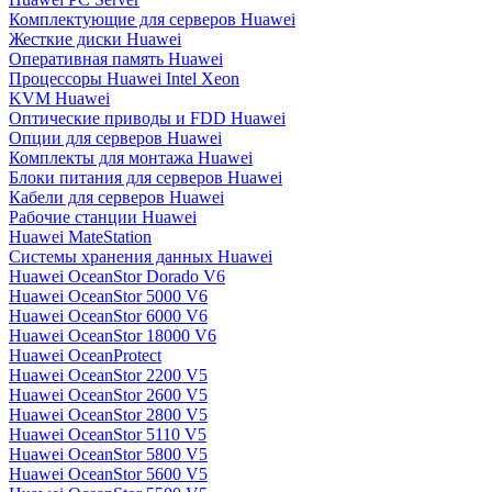
Комплектующие для серверов Huawei
Жесткие диски Huawei
Оперативная память Huawei
Процессоры Huawei Intel Xeon
KVM Huawei
Оптические приводы и FDD Huawei
Опции для серверов Huawei
Комплекты для монтажа Huawei
Блоки питания для серверов Huawei
Кабели для серверов Huawei
Рабочие станции Huawei
Huawei MateStation
Системы хранения данных Huawei
Huawei OceanStor Dorado V6
Huawei OceanStor 5000 V6
Huawei OceanStor 6000 V6
Huawei OceanStor 18000 V6
Huawei OceanProtect
Huawei OceanStor 2200 V5
Huawei OceanStor 2600 V5
Huawei OceanStor 2800 V5
Huawei OceanStor 5110 V5
Huawei OceanStor 5800 V5
Huawei OceanStor 5600 V5