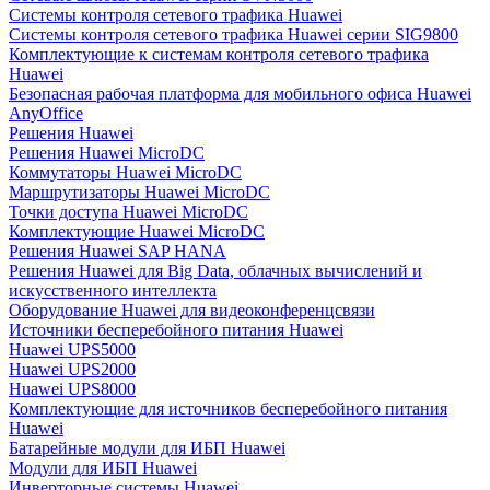
Системы контроля сетевого трафика Huawei
Системы контроля сетевого трафика Huawei серии SIG9800
Комплектующие к системам контроля сетевого трафика
Huawei
Безопасная рабочая платформа для мобильного офиса Huawei
AnyOffice
Решения Huawei
Решения Huawei MicroDC
Коммутаторы Huawei MicroDC
Маршрутизаторы Huawei MicroDC
Точки доступа Huawei MicroDC
Комплектующие Huawei MicroDC
Решения Huawei SAP HANA
Решения Huawei для Big Data, облачных вычислений и
искусственного интеллекта
Оборудование Huawei для видеоконференцсвязи
Источники бесперебойного питания Huawei
Huawei UPS5000
Huawei UPS2000
Huawei UPS8000
Комплектующие для источников бесперебойного питания
Huawei
Батарейные модули для ИБП Huawei
Модули для ИБП Huawei
Инверторные системы Huawei