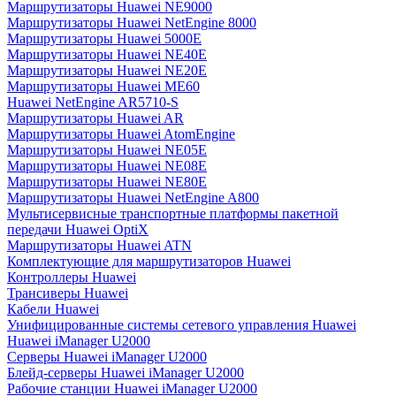
Маршрутизаторы Huawei NE9000
Маршрутизаторы Huawei NetEngine 8000
Маршрутизаторы Huawei 5000E
Маршрутизаторы Huawei NE40E
Маршрутизаторы Huawei NE20E
Маршрутизаторы Huawei ME60
Huawei NetEngine AR5710-S
Маршрутизаторы Huawei AR
Маршрутизаторы Huawei AtomEngine
Маршрутизаторы Huawei NE05E
Маршрутизаторы Huawei NE08E
Маршрутизаторы Huawei NE80E
Маршрутизаторы Huawei NetEngine A800
Мультисервисные транспортные платформы пакетной
передачи Huawei OptiX
Маршрутизаторы Huawei ATN
Комплектующие для маршрутизаторов Huawei
Контроллеры Huawei
Трансиверы Huawei
Кабели Huawei
Унифицированные системы сетевого управления Huawei
Huawei iManager U2000
Серверы Huawei iManager U2000
Блейд-серверы Huawei iManager U2000
Рабочие станции Huawei iManager U2000