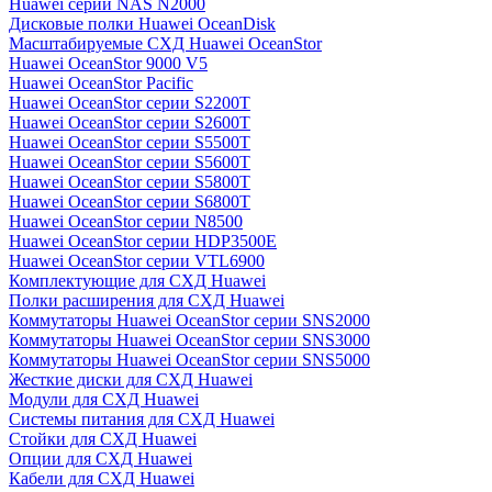
Huawei серии NAS N2000
Дисковые полки Huawei OceanDisk
Масштабируемые СХД Huawei OceanStor
Huawei OceanStor 9000 V5
Huawei OceanStor Pacific
Huawei OceanStor серии S2200T
Huawei OceanStor серии S2600T
Huawei OceanStor серии S5500T
Huawei OceanStor серии S5600T
Huawei OceanStor серии S5800T
Huawei OceanStor серии S6800T
Huawei OceanStor серии N8500
Huawei OceanStor серии HDP3500E
Huawei OceanStor серии VTL6900
Комплектующие для СХД Huawei
Полки расширения для СХД Huawei
Коммутаторы Huawei OceanStor серии SNS2000
Коммутаторы Huawei OceanStor серии SNS3000
Коммутаторы Huawei OceanStor серии SNS5000
Жесткие диски для СХД Huawei
Модули для СХД Huawei
Системы питания для СХД Huawei
Стойки для СХД Huawei
Опции для СХД Huawei
Кабели для СХД Huawei