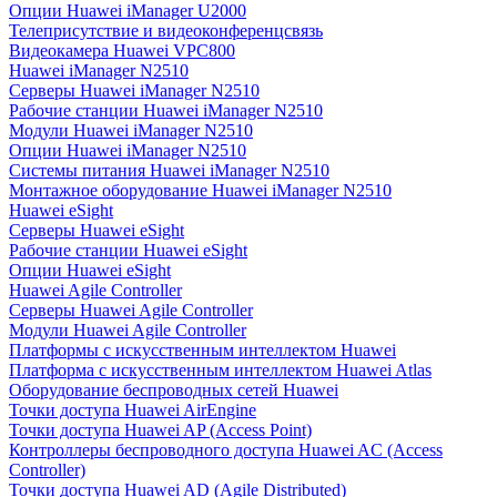
Опции Huawei iManager U2000
Телеприсутствие и видеоконференцсвязь
Видеокамера Huawei VPC800
Huawei iManager N2510
Серверы Huawei iManager N2510
Рабочие станции Huawei iManager N2510
Модули Huawei iManager N2510
Опции Huawei iManager N2510
Системы питания Huawei iManager N2510
Монтажное оборудование Huawei iManager N2510
Huawei eSight
Серверы Huawei eSight
Рабочие станции Huawei eSight
Опции Huawei eSight
Huawei Agile Controller
Серверы Huawei Agile Controller
Модули Huawei Agile Controller
Платформы с искусственным интеллектом Huawei
Платформа с искусственным интеллектом Huawei Atlas
Оборудование беспроводных сетей Huawei
Точки доступа Huawei AirEngine
Точки доступа Huawei AP (Access Point)
Контроллеры беспроводного доступа Huawei AC (Access
Controller)
Точки доступа Huawei AD (Agile Distributed)