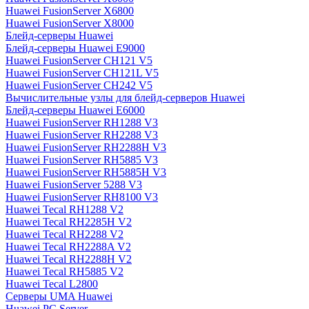
Huawei FusionServer X6800
Huawei FusionServer X8000
Блейд-серверы Huawei
Блейд-серверы Huawei E9000
Huawei FusionServer CH121 V5
Huawei FusionServer CH121L V5
Huawei FusionServer CH242 V5
Вычислительные узлы для блейд-серверов Huawei
Блейд-серверы Huawei E6000
Huawei FusionServer RH1288 V3
Huawei FusionServer RH2288 V3
Huawei FusionServer RH2288H V3
Huawei FusionServer RH5885 V3
Huawei FusionServer RH5885H V3
Huawei FusionServer 5288 V3
Huawei FusionServer RH8100 V3
Huawei Tecal RH1288 V2
Huawei Tecal RH2285H V2
Huawei Tecal RH2288 V2
Huawei Tecal RH2288A V2
Huawei Tecal RH2288H V2
Huawei Tecal RH5885 V2
Huawei Tecal L2800
Серверы UMA Huawei
Huawei PC Server