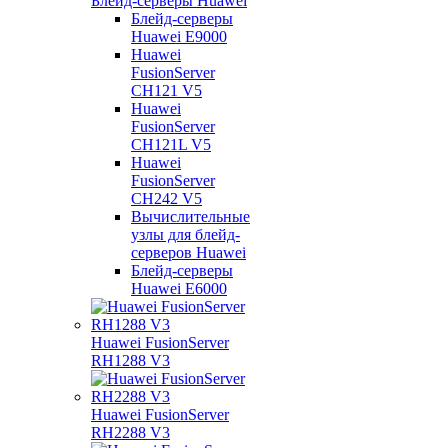
Блейд-серверы Huawei
Блейд-серверы
Huawei E9000
Huawei
FusionServer
CH121 V5
Huawei
FusionServer
CH121L V5
Huawei
FusionServer
CH242 V5
Вычислительные
узлы для блейд-
серверов Huawei
Блейд-серверы
Huawei E6000
Huawei FusionServer
RH1288 V3
Huawei FusionServer
RH2288 V3