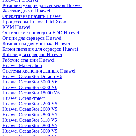
Комплектующие для серверов Huawei
Жесткие диски Huawei
Оперативная память Huawei
Процессоры Huawei Intel Xeon
KVM Huawei
Оптические приводы и FDD Huawei
Опции для серверов Huawei
Комплекты для монтажа Huawei
Блоки питания для серверов Huawei
Кабели для серверов Huawei
Рабочие станции Huawei
Huawei MateStation
Системы хранения данных Huawei
Huawei OceanStor Dorado V6
Huawei OceanStor 5000 V6
Huawei OceanStor 6000 V6
Huawei OceanStor 18000 V6
Huawei OceanProtect
Huawei OceanStor 2200 V5
Huawei OceanStor 2600 V5
Huawei OceanStor 2800 V5
Huawei OceanStor 5110 V5
Huawei OceanStor 5800 V5
Huawei OceanStor 5600 V5