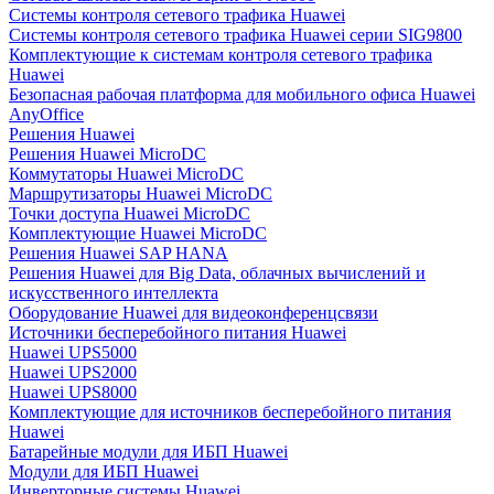
Системы контроля сетевого трафика Huawei
Системы контроля сетевого трафика Huawei серии SIG9800
Комплектующие к системам контроля сетевого трафика
Huawei
Безопасная рабочая платформа для мобильного офиса Huawei
AnyOffice
Решения Huawei
Решения Huawei MicroDC
Коммутаторы Huawei MicroDC
Маршрутизаторы Huawei MicroDC
Точки доступа Huawei MicroDC
Комплектующие Huawei MicroDC
Решения Huawei SAP HANA
Решения Huawei для Big Data, облачных вычислений и
искусственного интеллекта
Оборудование Huawei для видеоконференцсвязи
Источники бесперебойного питания Huawei
Huawei UPS5000
Huawei UPS2000
Huawei UPS8000
Комплектующие для источников бесперебойного питания
Huawei
Батарейные модули для ИБП Huawei
Модули для ИБП Huawei
Инверторные системы Huawei