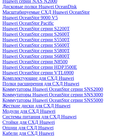
Huawei серии NAS N2000
Дисковые полки Huawei OceanDisk
Масштабируемые СХД Huawei OceanStor
Huawei OceanStor 9000 V5
Huawei OceanStor Pacific
Huawei OceanStor серии S2200T
Huawei OceanStor серии S2600T
Huawei OceanStor серии S5500T
Huawei OceanStor серии S5600T
Huawei OceanStor серии S5800T
Huawei OceanStor серии S6800T
Huawei OceanStor серии N8500
Huawei OceanStor серии HDP3500E
Huawei OceanStor серии VTL6900
Комплектующие для СХД Huawei
Полки расширения для СХД Huawei
Коммутаторы Huawei OceanStor серии SNS2000
Коммутаторы Huawei OceanStor серии SNS3000
Коммутаторы Huawei OceanStor серии SNS5000
Жесткие диски для СХД Huawei
Модули для СХД Huawei
Системы питания для СХД Huawei
Стойки для СХД Huawei
Опции для СХД Huawei
Кабели для СХД Huawei