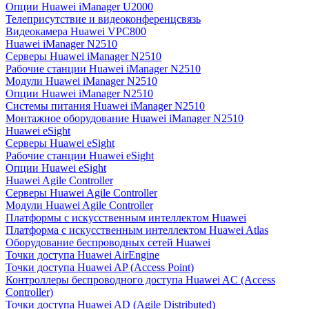
Опции Huawei iManager U2000
Телеприсутствие и видеоконференцсвязь
Видеокамера Huawei VPC800
Huawei iManager N2510
Серверы Huawei iManager N2510
Рабочие станции Huawei iManager N2510
Модули Huawei iManager N2510
Опции Huawei iManager N2510
Системы питания Huawei iManager N2510
Монтажное оборудование Huawei iManager N2510
Huawei eSight
Серверы Huawei eSight
Рабочие станции Huawei eSight
Опции Huawei eSight
Huawei Agile Controller
Серверы Huawei Agile Controller
Модули Huawei Agile Controller
Платформы с искусственным интеллектом Huawei
Платформа с искусственным интеллектом Huawei Atlas
Оборудование беспроводных сетей Huawei
Точки доступа Huawei AirEngine
Точки доступа Huawei AP (Access Point)
Контроллеры беспроводного доступа Huawei AC (Access
Controller)
Точки доступа Huawei AD (Agile Distributed)