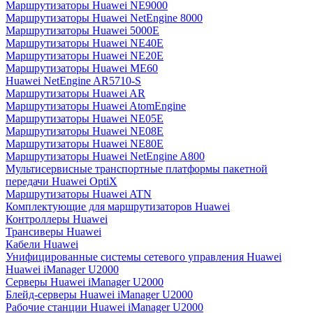
Маршрутизаторы Huawei NE9000
Маршрутизаторы Huawei NetEngine 8000
Маршрутизаторы Huawei 5000E
Маршрутизаторы Huawei NE40E
Маршрутизаторы Huawei NE20E
Маршрутизаторы Huawei ME60
Huawei NetEngine AR5710-S
Маршрутизаторы Huawei AR
Маршрутизаторы Huawei AtomEngine
Маршрутизаторы Huawei NE05E
Маршрутизаторы Huawei NE08E
Маршрутизаторы Huawei NE80E
Маршрутизаторы Huawei NetEngine A800
Мультисервисные транспортные платформы пакетной
передачи Huawei OptiX
Маршрутизаторы Huawei ATN
Комплектующие для маршрутизаторов Huawei
Контроллеры Huawei
Трансиверы Huawei
Кабели Huawei
Унифицированные системы сетевого управления Huawei
Huawei iManager U2000
Серверы Huawei iManager U2000
Блейд-серверы Huawei iManager U2000
Рабочие станции Huawei iManager U2000