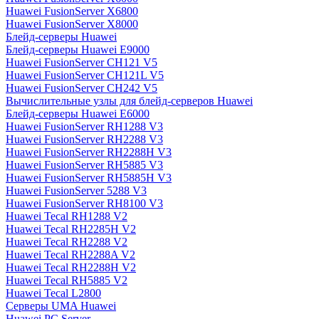
Huawei FusionServer X6800
Huawei FusionServer X8000
Блейд-серверы Huawei
Блейд-серверы Huawei E9000
Huawei FusionServer CH121 V5
Huawei FusionServer CH121L V5
Huawei FusionServer CH242 V5
Вычислительные узлы для блейд-серверов Huawei
Блейд-серверы Huawei E6000
Huawei FusionServer RH1288 V3
Huawei FusionServer RH2288 V3
Huawei FusionServer RH2288H V3
Huawei FusionServer RH5885 V3
Huawei FusionServer RH5885H V3
Huawei FusionServer 5288 V3
Huawei FusionServer RH8100 V3
Huawei Tecal RH1288 V2
Huawei Tecal RH2285H V2
Huawei Tecal RH2288 V2
Huawei Tecal RH2288A V2
Huawei Tecal RH2288H V2
Huawei Tecal RH5885 V2
Huawei Tecal L2800
Серверы UMA Huawei
Huawei PC Server