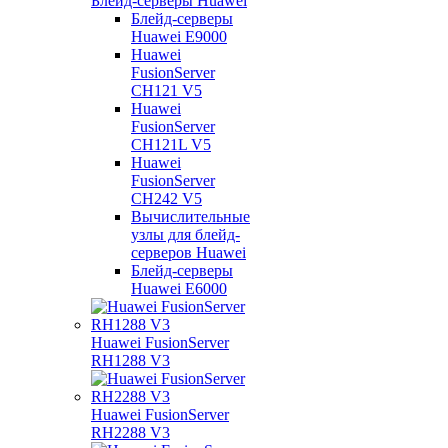
Блейд-серверы Huawei
Блейд-серверы
Huawei E9000
Huawei
FusionServer
CH121 V5
Huawei
FusionServer
CH121L V5
Huawei
FusionServer
CH242 V5
Вычислительные
узлы для блейд-
серверов Huawei
Блейд-серверы
Huawei E6000
Huawei FusionServer
RH1288 V3
Huawei FusionServer
RH2288 V3