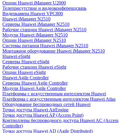
Опции Huawei iManager U2000
Телеприсутствие и видеоконференцсвязь
Видеокамера Huawei VPC800
Huawei iManager N2510
Серверы Huawei iManager N2510
Рабочие станции Huawei iManager N2510
Модули Huawei iManager N2510
Опции Huawei iManager N2510
Системы питания Huawei iManager N2510
Монтажное оборудование Huawei iManager N2510
Huawei eSight
Серверы Huawei eSight
Рабочие станции Huawei eSight
Опции Huawei eSight
Huawei Agile Controller
Серверы Huawei Agile Controller
Модули Huawei Agile Controller
Платформы с искусственным интеллектом Huawei
Платформа с искусственным интеллектом Huawei Atlas
Оборудование беспроводных сетей Huawei
Точки доступа Huawei AirEngine
Точки доступа Huawei AP (Access Point)
Контроллеры беспроводного доступа Huawei AC (Access
Controller)
Точки доступа Huawei AD (Agile Distributed)