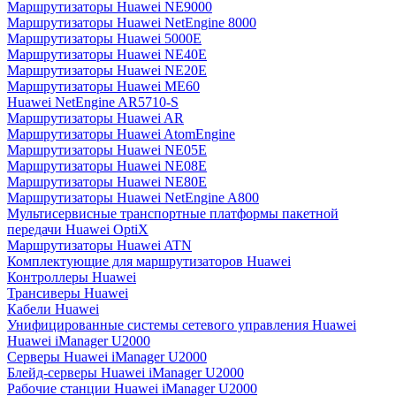
Маршрутизаторы Huawei NE9000
Маршрутизаторы Huawei NetEngine 8000
Маршрутизаторы Huawei 5000E
Маршрутизаторы Huawei NE40E
Маршрутизаторы Huawei NE20E
Маршрутизаторы Huawei ME60
Huawei NetEngine AR5710-S
Маршрутизаторы Huawei AR
Маршрутизаторы Huawei AtomEngine
Маршрутизаторы Huawei NE05E
Маршрутизаторы Huawei NE08E
Маршрутизаторы Huawei NE80E
Маршрутизаторы Huawei NetEngine A800
Мультисервисные транспортные платформы пакетной
передачи Huawei OptiX
Маршрутизаторы Huawei ATN
Комплектующие для маршрутизаторов Huawei
Контроллеры Huawei
Трансиверы Huawei
Кабели Huawei
Унифицированные системы сетевого управления Huawei
Huawei iManager U2000
Серверы Huawei iManager U2000
Блейд-серверы Huawei iManager U2000
Рабочие станции Huawei iManager U2000