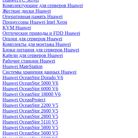
Комплектующие для серверов Huawei
Жесткие диски Huawei
Оперативная память Huawei
Процессоры Huawei Intel Xeon
KVM Huawei
Оптические приводы и FDD Huawei
Опции для серверов Huawei
Комплекты для монтажа Huawei
Блоки питания для серверов Huawei
Кабели для серверов Huawei
Рабочие станции Huawei
Huawei MateStation
Системы хранения данных Huawei
Huawei OceanStor Dorado V6
Huawei OceanStor 5000 V6
Huawei OceanStor 6000 V6
Huawei OceanStor 18000 V6
Huawei OceanProtect
Huawei OceanStor 2200 V5
Huawei OceanStor 2600 V5
Huawei OceanStor 2800 V5
Huawei OceanStor 5110 V5
Huawei OceanStor 5800 V5
Huawei OceanStor 5600 V5