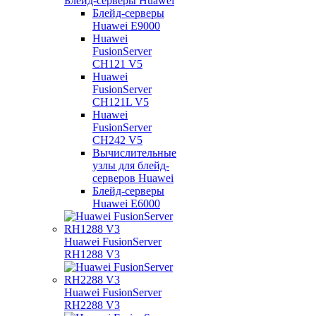
Блейд-серверы Huawei
Блейд-серверы
Huawei E9000
Huawei
FusionServer
CH121 V5
Huawei
FusionServer
CH121L V5
Huawei
FusionServer
CH242 V5
Вычислительные
узлы для блейд-
серверов Huawei
Блейд-серверы
Huawei E6000
Huawei FusionServer
RH1288 V3
Huawei FusionServer
RH2288 V3