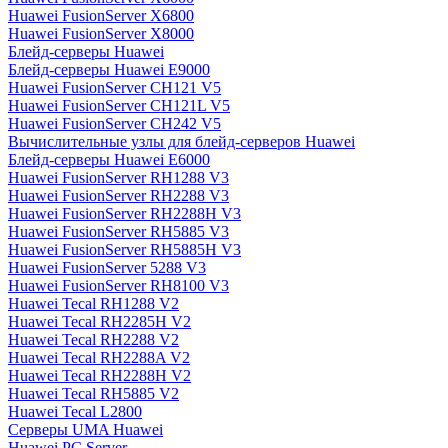
Huawei FusionServer X6800
Huawei FusionServer X8000
Блейд-серверы Huawei
Блейд-серверы Huawei E9000
Huawei FusionServer CH121 V5
Huawei FusionServer CH121L V5
Huawei FusionServer CH242 V5
Вычислительные узлы для блейд-серверов Huawei
Блейд-серверы Huawei E6000
Huawei FusionServer RH1288 V3
Huawei FusionServer RH2288 V3
Huawei FusionServer RH2288H V3
Huawei FusionServer RH5885 V3
Huawei FusionServer RH5885H V3
Huawei FusionServer 5288 V3
Huawei FusionServer RH8100 V3
Huawei Tecal RH1288 V2
Huawei Tecal RH2285H V2
Huawei Tecal RH2288 V2
Huawei Tecal RH2288A V2
Huawei Tecal RH2288H V2
Huawei Tecal RH5885 V2
Huawei Tecal L2800
Серверы UMA Huawei
Huawei PC Server