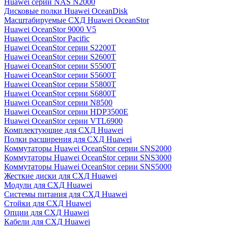
Huawei серии NAS N2000
Дисковые полки Huawei OceanDisk
Масштабируемые СХД Huawei OceanStor
Huawei OceanStor 9000 V5
Huawei OceanStor Pacific
Huawei OceanStor серии S2200T
Huawei OceanStor серии S2600T
Huawei OceanStor серии S5500T
Huawei OceanStor серии S5600T
Huawei OceanStor серии S5800T
Huawei OceanStor серии S6800T
Huawei OceanStor серии N8500
Huawei OceanStor серии HDP3500E
Huawei OceanStor серии VTL6900
Комплектующие для СХД Huawei
Полки расширения для СХД Huawei
Коммутаторы Huawei OceanStor серии SNS2000
Коммутаторы Huawei OceanStor серии SNS3000
Коммутаторы Huawei OceanStor серии SNS5000
Жесткие диски для СХД Huawei
Модули для СХД Huawei
Системы питания для СХД Huawei
Стойки для СХД Huawei
Опции для СХД Huawei
Кабели для СХД Huawei