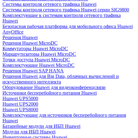
Системы контроля сетевого трафика Huawei
Системы контроля сетевого трафика Huawei серии SIG9800
Комплектующие к системам контроля сетевого трафика
Huawei
Безопасная рабочая платформа для мобильного офиса Huawei
AnyOffice
Решения Huawei
Решения Huawei MicroDC
Коммутаторы Huawei MicroDC
Маршрутизаторы Huawei MicroDC
Точки доступа Huawei MicroDC
Комплектующие Huawei MicroDC
Решения Huawei SAP HANA
Решения Huawei для Big Data, облачных вычислений и
искусственного интеллекта
Оборудование Huawei для видеоконференцсвязи
Источники бесперебойного питания Huawei
Huawei UPS5000
Huawei UPS2000
Huawei UPS8000
Комплектующие для источников бесперебойного питания
Huawei
Батарейные модули для ИБП Huawei
Модули для ИБП Huawei
Инверторные системы Huawei