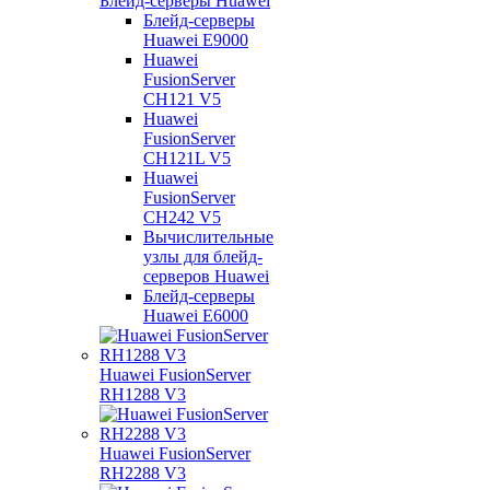
Блейд-серверы Huawei
Блейд-серверы
Huawei E9000
Huawei
FusionServer
CH121 V5
Huawei
FusionServer
CH121L V5
Huawei
FusionServer
CH242 V5
Вычислительные
узлы для блейд-
серверов Huawei
Блейд-серверы
Huawei E6000
Huawei FusionServer
RH1288 V3
Huawei FusionServer
RH2288 V3