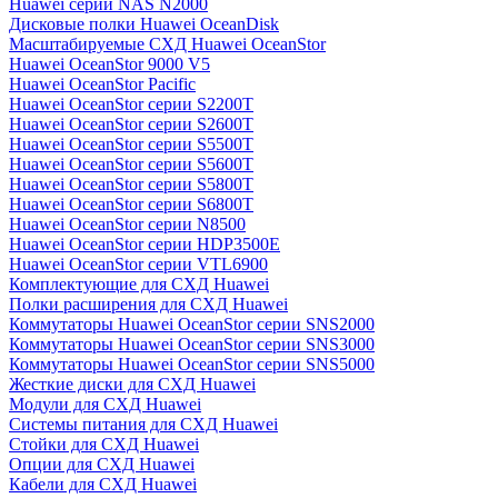
Huawei серии NAS N2000
Дисковые полки Huawei OceanDisk
Масштабируемые СХД Huawei OceanStor
Huawei OceanStor 9000 V5
Huawei OceanStor Pacific
Huawei OceanStor серии S2200T
Huawei OceanStor серии S2600T
Huawei OceanStor серии S5500T
Huawei OceanStor серии S5600T
Huawei OceanStor серии S5800T
Huawei OceanStor серии S6800T
Huawei OceanStor серии N8500
Huawei OceanStor серии HDP3500E
Huawei OceanStor серии VTL6900
Комплектующие для СХД Huawei
Полки расширения для СХД Huawei
Коммутаторы Huawei OceanStor серии SNS2000
Коммутаторы Huawei OceanStor серии SNS3000
Коммутаторы Huawei OceanStor серии SNS5000
Жесткие диски для СХД Huawei
Модули для СХД Huawei
Системы питания для СХД Huawei
Стойки для СХД Huawei
Опции для СХД Huawei
Кабели для СХД Huawei