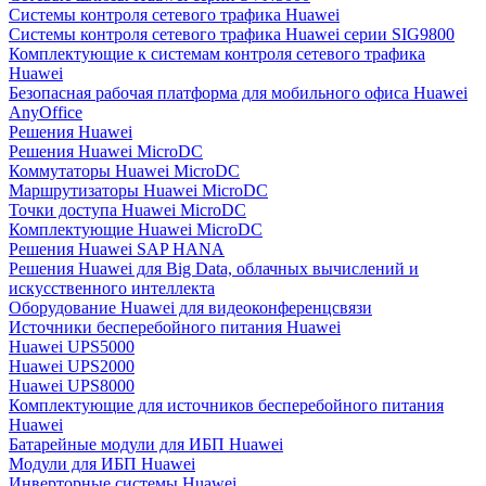
Системы контроля сетевого трафика Huawei
Системы контроля сетевого трафика Huawei серии SIG9800
Комплектующие к системам контроля сетевого трафика
Huawei
Безопасная рабочая платформа для мобильного офиса Huawei
AnyOffice
Решения Huawei
Решения Huawei MicroDC
Коммутаторы Huawei MicroDC
Маршрутизаторы Huawei MicroDC
Точки доступа Huawei MicroDC
Комплектующие Huawei MicroDC
Решения Huawei SAP HANA
Решения Huawei для Big Data, облачных вычислений и
искусственного интеллекта
Оборудование Huawei для видеоконференцсвязи
Источники бесперебойного питания Huawei
Huawei UPS5000
Huawei UPS2000
Huawei UPS8000
Комплектующие для источников бесперебойного питания
Huawei
Батарейные модули для ИБП Huawei
Модули для ИБП Huawei
Инверторные системы Huawei