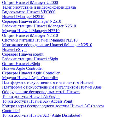
Опции Huawei iManager U2000
Телеприсутствие и видеоконференцсвязь
Видеокамера Huawei VPC800
Huawei iManager N2510
Серверы Huawei iManager N2510
Рабочие станции Huawei iManager N2510
Модули Huawei iManager N2510
Опции Huawei iManager N2510
Системы питания Huawei iManager N2510
Монтажное оборудование Huawei iManager N2510
Huawei eSight
Серверы Huawei eSight
Рабочие станции Huawei eSight
Опции Huawei eSight
Huawei Agile Controller
Серверы Huawei Agile Controller
Модули Huawei Agile Controller
Платформы с искусственным интеллектом Huawei
Платформа с искусственным интеллектом Huawei Atlas
Оборудование беспроводных сетей Huawei
Точки доступа Huawei AirEngine
Точки доступа Huawei AP (Access Point)
Контроллеры беспроводного доступа Huawei AC (Access
Controller)
Точки доступа Huawei AD (Agile Distributed)