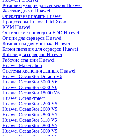
Комплектующие для серверов Huawei
Жесткие диски Huawei
Оперативная память Huawei
Процессоры Huawei Intel Xeon
KVM Huawei
Оптические приводы и FDD Huawei
Опции для серверов Huawei
Комплекты для монтажа Huawei
Блоки питания для серверов Huawei
Кабели для серверов Huawei
Рабочие станции Huawei
Huawei MateStation
Системы хранения данных Huawei
Huawei OceanStor Dorado V6
Huawei OceanStor 5000 V6
Huawei OceanStor 6000 V6
Huawei OceanStor 18000 V6
Huawei OceanProtect
Huawei OceanStor 2200 V5
Huawei OceanStor 2600 V5
Huawei OceanStor 2800 V5
Huawei OceanStor 5110 V5
Huawei OceanStor 5800 V5
Huawei OceanStor 5600 V5