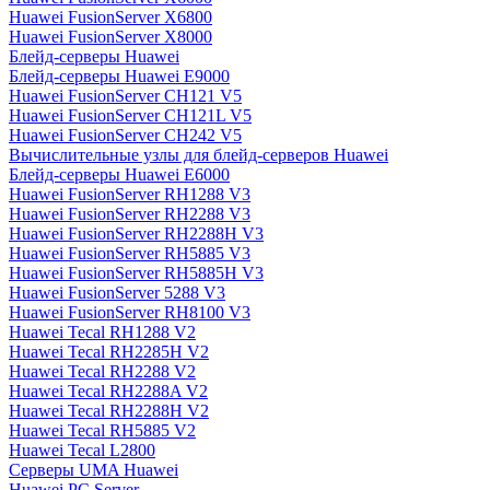
Huawei FusionServer X6800
Huawei FusionServer X8000
Блейд-серверы Huawei
Блейд-серверы Huawei E9000
Huawei FusionServer CH121 V5
Huawei FusionServer CH121L V5
Huawei FusionServer CH242 V5
Вычислительные узлы для блейд-серверов Huawei
Блейд-серверы Huawei E6000
Huawei FusionServer RH1288 V3
Huawei FusionServer RH2288 V3
Huawei FusionServer RH2288H V3
Huawei FusionServer RH5885 V3
Huawei FusionServer RH5885H V3
Huawei FusionServer 5288 V3
Huawei FusionServer RH8100 V3
Huawei Tecal RH1288 V2
Huawei Tecal RH2285H V2
Huawei Tecal RH2288 V2
Huawei Tecal RH2288A V2
Huawei Tecal RH2288H V2
Huawei Tecal RH5885 V2
Huawei Tecal L2800
Серверы UMA Huawei
Huawei PC Server