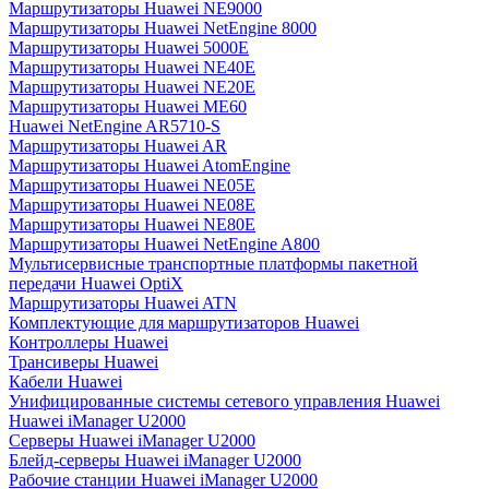
Маршрутизаторы Huawei NE9000
Маршрутизаторы Huawei NetEngine 8000
Маршрутизаторы Huawei 5000E
Маршрутизаторы Huawei NE40E
Маршрутизаторы Huawei NE20E
Маршрутизаторы Huawei ME60
Huawei NetEngine AR5710-S
Маршрутизаторы Huawei AR
Маршрутизаторы Huawei AtomEngine
Маршрутизаторы Huawei NE05E
Маршрутизаторы Huawei NE08E
Маршрутизаторы Huawei NE80E
Маршрутизаторы Huawei NetEngine A800
Мультисервисные транспортные платформы пакетной
передачи Huawei OptiX
Маршрутизаторы Huawei ATN
Комплектующие для маршрутизаторов Huawei
Контроллеры Huawei
Трансиверы Huawei
Кабели Huawei
Унифицированные системы сетевого управления Huawei
Huawei iManager U2000
Серверы Huawei iManager U2000
Блейд-серверы Huawei iManager U2000
Рабочие станции Huawei iManager U2000