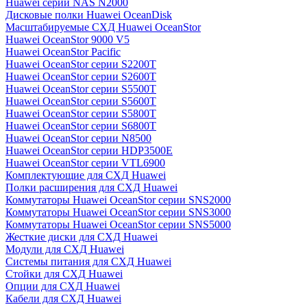
Huawei серии NAS N2000
Дисковые полки Huawei OceanDisk
Масштабируемые СХД Huawei OceanStor
Huawei OceanStor 9000 V5
Huawei OceanStor Pacific
Huawei OceanStor серии S2200T
Huawei OceanStor серии S2600T
Huawei OceanStor серии S5500T
Huawei OceanStor серии S5600T
Huawei OceanStor серии S5800T
Huawei OceanStor серии S6800T
Huawei OceanStor серии N8500
Huawei OceanStor серии HDP3500E
Huawei OceanStor серии VTL6900
Комплектующие для СХД Huawei
Полки расширения для СХД Huawei
Коммутаторы Huawei OceanStor серии SNS2000
Коммутаторы Huawei OceanStor серии SNS3000
Коммутаторы Huawei OceanStor серии SNS5000
Жесткие диски для СХД Huawei
Модули для СХД Huawei
Системы питания для СХД Huawei
Стойки для СХД Huawei
Опции для СХД Huawei
Кабели для СХД Huawei