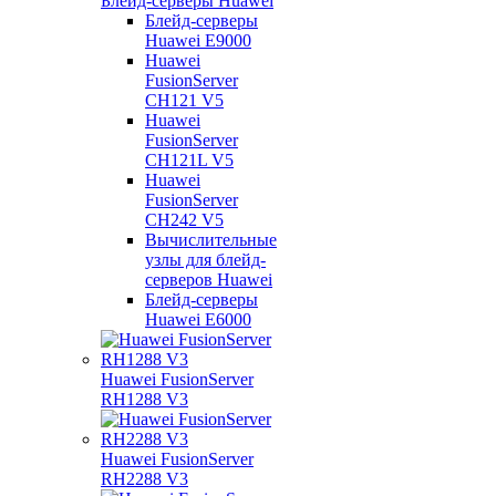
Блейд-серверы Huawei
Блейд-серверы
Huawei E9000
Huawei
FusionServer
CH121 V5
Huawei
FusionServer
CH121L V5
Huawei
FusionServer
CH242 V5
Вычислительные
узлы для блейд-
серверов Huawei
Блейд-серверы
Huawei E6000
Huawei FusionServer
RH1288 V3
Huawei FusionServer
RH2288 V3