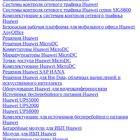
Системы контроля сетевого трафика Huawei
Системы контроля сетевого трафика Huawei серии SIG9800
Комплектующие к системам контроля сетевого трафика
Huawei
Безопасная рабочая платформа для мобильного офиса Huawei
AnyOffice
Решения Huawei
Решения Huawei MicroDC
Коммутаторы Huawei MicroDC
Маршрутизаторы Huawei MicroDC
Точки доступа Huawei MicroDC
Комплектующие Huawei MicroDC
Решения Huawei SAP HANA
Решения Huawei для Big Data, облачных вычислений и
искусственного интеллекта
Оборудование Huawei для видеоконференцсвязи
Источники бесперебойного питания Huawei
Huawei UPS5000
Huawei UPS2000
Huawei UPS8000
Комплектующие для источников бесперебойного питания
Huawei
Батарейные модули для ИБП Huawei
Модули для ИБП Huawei
Инверторные системы Huawei