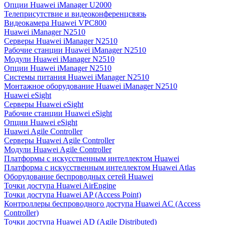
Опции Huawei iManager U2000
Телеприсутствие и видеоконференцсвязь
Видеокамера Huawei VPC800
Huawei iManager N2510
Серверы Huawei iManager N2510
Рабочие станции Huawei iManager N2510
Модули Huawei iManager N2510
Опции Huawei iManager N2510
Системы питания Huawei iManager N2510
Монтажное оборудование Huawei iManager N2510
Huawei eSight
Серверы Huawei eSight
Рабочие станции Huawei eSight
Опции Huawei eSight
Huawei Agile Controller
Серверы Huawei Agile Controller
Модули Huawei Agile Controller
Платформы с искусственным интеллектом Huawei
Платформа с искусственным интеллектом Huawei Atlas
Оборудование беспроводных сетей Huawei
Точки доступа Huawei AirEngine
Точки доступа Huawei AP (Access Point)
Контроллеры беспроводного доступа Huawei AC (Access
Controller)
Точки доступа Huawei AD (Agile Distributed)