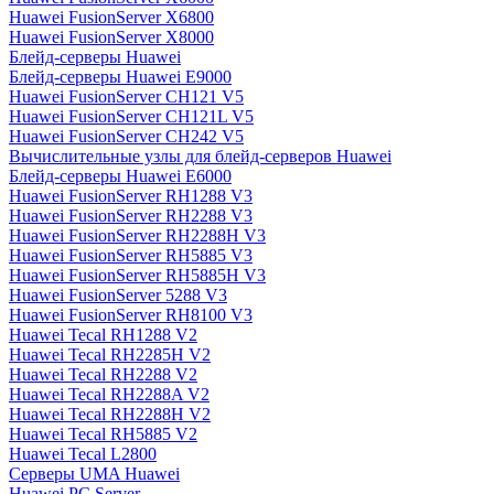
Huawei FusionServer X6800
Huawei FusionServer X8000
Блейд-серверы Huawei
Блейд-серверы Huawei E9000
Huawei FusionServer CH121 V5
Huawei FusionServer CH121L V5
Huawei FusionServer CH242 V5
Вычислительные узлы для блейд-серверов Huawei
Блейд-серверы Huawei E6000
Huawei FusionServer RH1288 V3
Huawei FusionServer RH2288 V3
Huawei FusionServer RH2288H V3
Huawei FusionServer RH5885 V3
Huawei FusionServer RH5885H V3
Huawei FusionServer 5288 V3
Huawei FusionServer RH8100 V3
Huawei Tecal RH1288 V2
Huawei Tecal RH2285H V2
Huawei Tecal RH2288 V2
Huawei Tecal RH2288A V2
Huawei Tecal RH2288H V2
Huawei Tecal RH5885 V2
Huawei Tecal L2800
Серверы UMA Huawei
Huawei PC Server