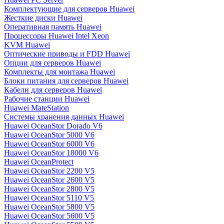
Комплектующие для серверов Huawei
Жесткие диски Huawei
Оперативная память Huawei
Процессоры Huawei Intel Xeon
KVM Huawei
Оптические приводы и FDD Huawei
Опции для серверов Huawei
Комплекты для монтажа Huawei
Блоки питания для серверов Huawei
Кабели для серверов Huawei
Рабочие станции Huawei
Huawei MateStation
Системы хранения данных Huawei
Huawei OceanStor Dorado V6
Huawei OceanStor 5000 V6
Huawei OceanStor 6000 V6
Huawei OceanStor 18000 V6
Huawei OceanProtect
Huawei OceanStor 2200 V5
Huawei OceanStor 2600 V5
Huawei OceanStor 2800 V5
Huawei OceanStor 5110 V5
Huawei OceanStor 5800 V5
Huawei OceanStor 5600 V5