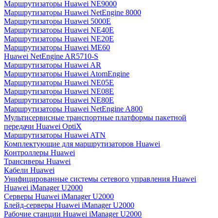
Маршрутизаторы Huawei NE9000
Маршрутизаторы Huawei NetEngine 8000
Маршрутизаторы Huawei 5000E
Маршрутизаторы Huawei NE40E
Маршрутизаторы Huawei NE20E
Маршрутизаторы Huawei ME60
Huawei NetEngine AR5710-S
Маршрутизаторы Huawei AR
Маршрутизаторы Huawei AtomEngine
Маршрутизаторы Huawei NE05E
Маршрутизаторы Huawei NE08E
Маршрутизаторы Huawei NE80E
Маршрутизаторы Huawei NetEngine A800
Мультисервисные транспортные платформы пакетной
передачи Huawei OptiX
Маршрутизаторы Huawei ATN
Комплектующие для маршрутизаторов Huawei
Контроллеры Huawei
Трансиверы Huawei
Кабели Huawei
Унифицированные системы сетевого управления Huawei
Huawei iManager U2000
Серверы Huawei iManager U2000
Блейд-серверы Huawei iManager U2000
Рабочие станции Huawei iManager U2000