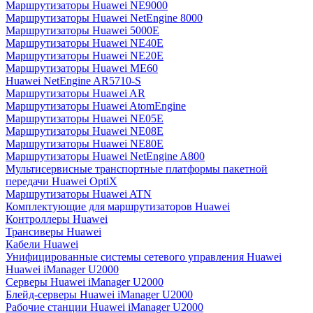
Маршрутизаторы Huawei NE9000
Маршрутизаторы Huawei NetEngine 8000
Маршрутизаторы Huawei 5000E
Маршрутизаторы Huawei NE40E
Маршрутизаторы Huawei NE20E
Маршрутизаторы Huawei ME60
Huawei NetEngine AR5710-S
Маршрутизаторы Huawei AR
Маршрутизаторы Huawei AtomEngine
Маршрутизаторы Huawei NE05E
Маршрутизаторы Huawei NE08E
Маршрутизаторы Huawei NE80E
Маршрутизаторы Huawei NetEngine A800
Мультисервисные транспортные платформы пакетной
передачи Huawei OptiX
Маршрутизаторы Huawei ATN
Комплектующие для маршрутизаторов Huawei
Контроллеры Huawei
Трансиверы Huawei
Кабели Huawei
Унифицированные системы сетевого управления Huawei
Huawei iManager U2000
Серверы Huawei iManager U2000
Блейд-серверы Huawei iManager U2000
Рабочие станции Huawei iManager U2000