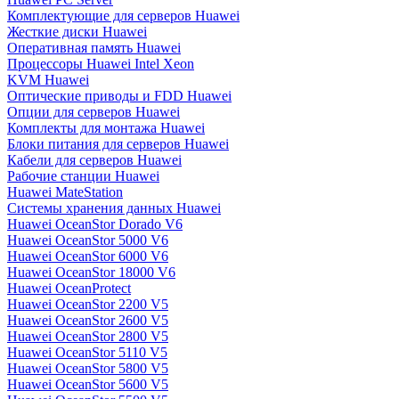
Комплектующие для серверов Huawei
Жесткие диски Huawei
Оперативная память Huawei
Процессоры Huawei Intel Xeon
KVM Huawei
Оптические приводы и FDD Huawei
Опции для серверов Huawei
Комплекты для монтажа Huawei
Блоки питания для серверов Huawei
Кабели для серверов Huawei
Рабочие станции Huawei
Huawei MateStation
Системы хранения данных Huawei
Huawei OceanStor Dorado V6
Huawei OceanStor 5000 V6
Huawei OceanStor 6000 V6
Huawei OceanStor 18000 V6
Huawei OceanProtect
Huawei OceanStor 2200 V5
Huawei OceanStor 2600 V5
Huawei OceanStor 2800 V5
Huawei OceanStor 5110 V5
Huawei OceanStor 5800 V5
Huawei OceanStor 5600 V5