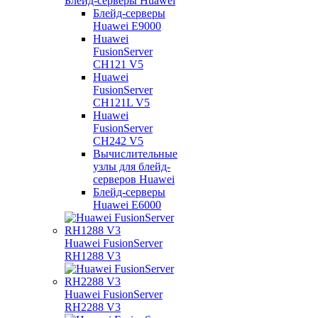
Блейд-серверы Huawei
Блейд-серверы
Huawei E9000
Huawei
FusionServer
CH121 V5
Huawei
FusionServer
CH121L V5
Huawei
FusionServer
CH242 V5
Вычислительные
узлы для блейд-
серверов Huawei
Блейд-серверы
Huawei E6000
Huawei FusionServer
RH1288 V3
Huawei FusionServer
RH2288 V3