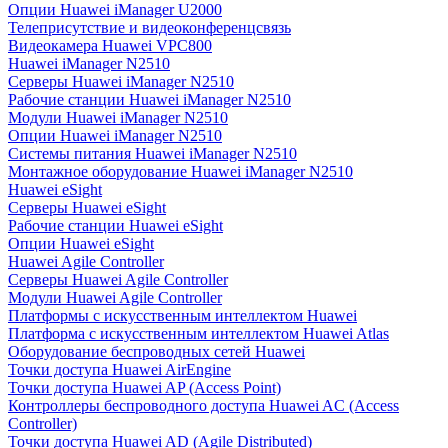
Опции Huawei iManager U2000
Телеприсутствие и видеоконференцсвязь
Видеокамера Huawei VPC800
Huawei iManager N2510
Серверы Huawei iManager N2510
Рабочие станции Huawei iManager N2510
Модули Huawei iManager N2510
Опции Huawei iManager N2510
Системы питания Huawei iManager N2510
Монтажное оборудование Huawei iManager N2510
Huawei eSight
Серверы Huawei eSight
Рабочие станции Huawei eSight
Опции Huawei eSight
Huawei Agile Controller
Серверы Huawei Agile Controller
Модули Huawei Agile Controller
Платформы с искусственным интеллектом Huawei
Платформа с искусственным интеллектом Huawei Atlas
Оборудование беспроводных сетей Huawei
Точки доступа Huawei AirEngine
Точки доступа Huawei AP (Access Point)
Контроллеры беспроводного доступа Huawei AC (Access
Controller)
Точки доступа Huawei AD (Agile Distributed)