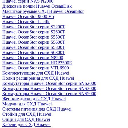
Huawei серии NAS N2000
Дисковые полки Huawei OceanDisk
Масштабируемые СХД Huawei OceanStor
Huawei OceanStor 9000 V5
Huawei OceanStor Pacific
Huawei OceanStor серии S2200T
Huawei OceanStor серии S2600T
Huawei OceanStor серии S5500T
Huawei OceanStor серии S5600T
Huawei OceanStor серии S5800T
Huawei OceanStor серии S6800T
Huawei OceanStor серии N8500
Huawei OceanStor серии HDP3500E
Huawei OceanStor серии VTL6900
Комплектующие для СХД Huawei
Полки расширения для СХД Huawei
Коммутаторы Huawei OceanStor серии SNS2000
Коммутаторы Huawei OceanStor серии SNS3000
Коммутаторы Huawei OceanStor серии SNS5000
Жесткие диски для СХД Huawei
Модули для СХД Huawei
Системы питания для СХД Huawei
Стойки для СХД Huawei
Опции для СХД Huawei
Кабели для СХД Huawei