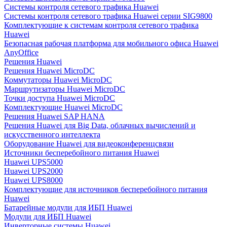
Системы контроля сетевого трафика Huawei
Системы контроля сетевого трафика Huawei серии SIG9800
Комплектующие к системам контроля сетевого трафика
Huawei
Безопасная рабочая платформа для мобильного офиса Huawei
AnyOffice
Решения Huawei
Решения Huawei MicroDC
Коммутаторы Huawei MicroDC
Маршрутизаторы Huawei MicroDC
Точки доступа Huawei MicroDC
Комплектующие Huawei MicroDC
Решения Huawei SAP HANA
Решения Huawei для Big Data, облачных вычислений и
искусственного интеллекта
Оборудование Huawei для видеоконференцсвязи
Источники бесперебойного питания Huawei
Huawei UPS5000
Huawei UPS2000
Huawei UPS8000
Комплектующие для источников бесперебойного питания
Huawei
Батарейные модули для ИБП Huawei
Модули для ИБП Huawei
Инверторные системы Huawei