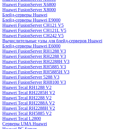
Huawei FusionServer X6800
Huawei FusionServer X8000
Блейд-серверы Huawei
Блейд-серверы Huawei E9000
Huawei FusionServer CH121 V5
Huawei FusionServer CH121L V5
Huawei FusionServer CH242 V5
Вычислительные узлы для блейд-серверов Huawei
Блейд-серверы Huawei E6000
Huawei FusionServer RH1288 V3
Huawei FusionServer RH2288 V3
Huawei FusionServer RH2288H V3
Huawei FusionServer RH5885 V3
Huawei FusionServer RH5885H V3
Huawei FusionServer 5288 V3
Huawei FusionServer RH8100 V3
Huawei Tecal RH1288 V2
Huawei Tecal RH2285H V2
Huawei Tecal RH2288 V2
Huawei Tecal RH2288A V2
Huawei Tecal RH2288H V2
Huawei Tecal RH5885 V2
Huawei Tecal L2800
Серверы UMA Huawei
Huawei PC Server